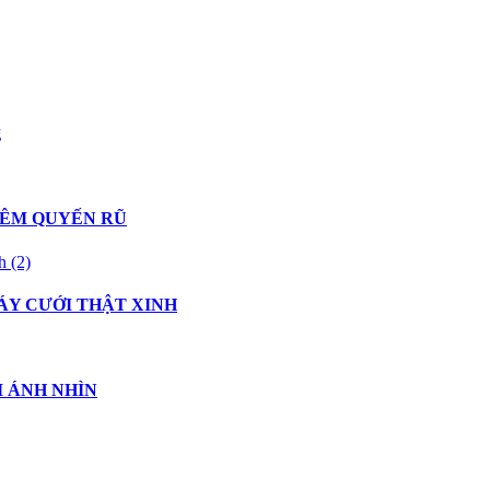
g
HÊM QUYẾN RŨ
ÁY CƯỚI THẬT XINH
I ÁNH NHÌN