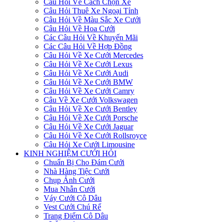
Câu Hỏi Về Cách Chọn Xe
Câu Hỏi Thuê Xe Ngoại Tỉnh
Câu Hỏi Về Màu Sắc Xe Cưới
Câu Hỏi Về Hoa Cưới
Các Câu Hỏi Về Khuyến Mãi
Các Câu Hỏi Về Hợp Đồng
Câu Hỏi Về Xe Cưới Mercedes
Câu Hỏi Về Xe Cưới Lexus
Câu Hỏi Về Xe Cưới Audi
Câu Hỏi Về Xe Cưới BMW
Câu Hỏi Về Xe Cưới Camry
Câu Về Xe Cưới Volkswagen
Câu Hỏi Về Xe Cưới Bentley
Câu Hỏi Về Xe Cưới Porsche
Câu Hỏi Về Xe Cưới Jaguar
Câu Hỏi Về Xe Cưới Rollsroyce
Câu Hỏi Xe Cưới Limousine
KINH NGHIỆM CƯỚI HỎI
Chuẩn Bị Cho Đám Cưới
Nhà Hàng Tiệc Cưới
Chụp Ảnh Cưới
Mua Nhẫn Cưới
Váy Cưới Cô Dâu
Vest Cưới Chú Rể
Trang Điểm Cô Dâu