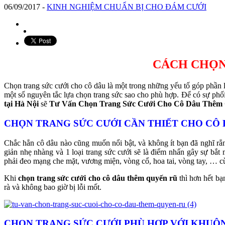
06/09/2017
-
KINH NGHIỆM CHUẨN BỊ CHO ĐÁM CƯỚI
CÁCH CHỌN
Chọn trang sức cưới cho cô dâu là một trong những yếu tố góp phần 
một số nguyên tắc lựa chọn trang sức sao cho phù hợp. Để có sự phối
tại Hà Nội
sẽ
Tư Vấn Chọn Trang Sức Cưới Cho Cô Dâu Thêm
CHỌN TRANG SỨC CƯỚI CẦN THIẾT CHO CÔ
Chắc hẳn cô dâu nào cũng muốn nổi bật, và không ít bạn đã nghĩ r
giản nhẹ nhàng và 1 loại trang sức cưới sẽ là điểm nhấn gây sự bắ
phải đeo mạng che mặt, vương miện, vòng cổ, hoa tai, vòng tay, … cù
Khi
chọn trang sức cưới cho cô dâu thêm quyến rũ
thì hơn hết bạ
rà và không bao giờ bị lỗi mốt.
CHỌN
TRANG SỨC CƯỚI PHÙ HỢP VỚI KHUÔ