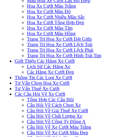
Mẫu Hoa Xe Cưới Lan Hồ Điệp
Hoa Xe Cưới Màu Trắng
Hoa Xe Cưới Màu Đỏ
Hoa Xe Cưới Nhiều Màu Sắc
Hoa Xe Cưới Tổng Hợp Đẹp
Hoa Xe Cưới Màu Tím
Hoa Xe Cưới Màu Hồng
Trang Trí Hoa Xe Cưới Đặt Giữa
Trang Trí Hoa Xe Cưới Lệch Trái
Trang Trí Hoa Xe Cưới Lệch Phải
Trang Trí Hoa Xe Cưới Hình Trái Tim
Giới Thiệu Các Hãng Xe Cưới
Lịch Sử Các Hãng Xe
Các Hãng Xe Cưới Đẹp
Thông Tin Các Loại Xe Cưới
Tư Vấn Chọn Hoa Xe Cưới
Tư Vấn Thuê Xe Cưới
Các Câu Hỏi Về Xe Cưới
Tổng Hợp Các Câu Hỏi
Câu Hỏi Về Cách Chọn Xe
Câu Hỏi Về Giá Thuê Xe Cưới
Câu Hỏi Về Chất Lượng Xe
Câu Hỏi Về Công Ty Đông A
Câu Hỏi Về Xe Cưới Màu Trắng
Câu Hỏi Về Xe Cưới Màu Đen