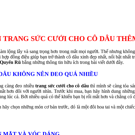
 TRANG SỨC CƯỚI CHO CÔ DÂU THÊ
làm lộng lẫy và sang trọng hơn trong mắt mọi người. Thế nhưng không
 hợp đồng điệu giúp bạn trở thành cô dâu xinh đẹp nhất, nổi bật nhất
 Quyến Rũ
bằng những thông tin hữu ích trong bài viết dưới đây.
 DÂU KHÔNG NÊN ĐEO QUÁ NHIỀU
ẳng càng đeo nhiều
trang sức cưới cho cô dâu
thì mình sẽ càng tỏa s
t mắt hơn đôi với người nhìn. Trước khi mua, bạn hãy hình dung những
ng lúc cả. Bởi nhiều quá có thể khiến bạn bị rối mắt hơn và chẳng có 
n hãy chọn những món cơ bản trước, đó là một đôi hoa tai và một chiếc
N MẶT VÀ VÓC DÁNG