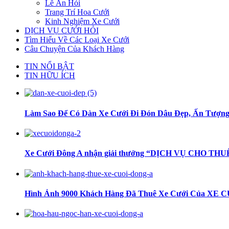
Lễ Ăn Hỏi
Trang Trí Hoa Cưới
Kinh Nghiệm Xe Cưới
DỊCH VỤ CƯỚI HỎI
Tìm Hiểu Về Các Loại Xe Cưới
Câu Chuyện Của Khách Hàng
TIN NỔI BẬT
TIN HỮU ÍCH
Làm Sao Để Có Dàn Xe Cưới Đi Đón Dâu Đẹp, Ấn Tượn
Xe Cưới Đông A nhận giải thưởng “DỊCH VỤ CHO T
Hình Ảnh 9000 Khách Hàng Đã Thuê Xe Cưới Của XE