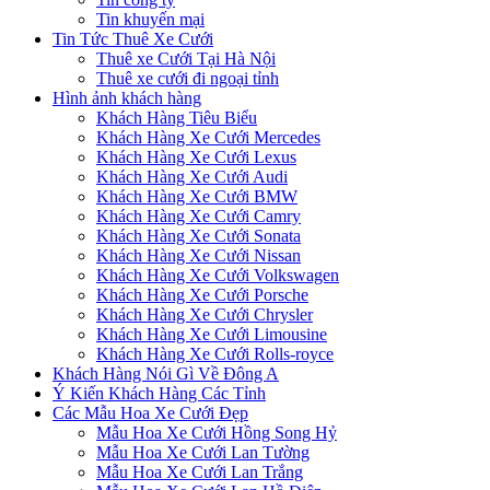
Tin khuyến mại
Tin Tức Thuê Xe Cưới
Thuê xe Cưới Tại Hà Nội
Thuê xe cưới đi ngoại tỉnh
Hình ảnh khách hàng
Khách Hàng Tiêu Biểu
Khách Hàng Xe Cưới Mercedes
Khách Hàng Xe Cưới Lexus
Khách Hàng Xe Cưới Audi
Khách Hàng Xe Cưới BMW
Khách Hàng Xe Cưới Camry
Khách Hàng Xe Cưới Sonata
Khách Hàng Xe Cưới Nissan
Khách Hàng Xe Cưới Volkswagen
Khách Hàng Xe Cưới Porsche
Khách Hàng Xe Cưới Chrysler
Khách Hàng Xe Cưới Limousine
Khách Hàng Xe Cưới Rolls-royce
Khách Hàng Nói Gì Về Đông A
Ý Kiến Khách Hàng Các Tỉnh
Các Mẫu Hoa Xe Cưới Đẹp
Mẫu Hoa Xe Cưới Hồng Song Hỷ
Mẫu Hoa Xe Cưới Lan Tường
Mẫu Hoa Xe Cưới Lan Trắng