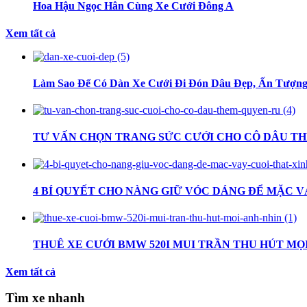
Hoa Hậu Ngọc Hân Cùng Xe Cưới Đông A
Xem tất cả
Làm Sao Để Có Dàn Xe Cưới Đi Đón Dâu Đẹp, Ấn Tượn
TƯ VẤN CHỌN TRANG SỨC CƯỚI CHO CÔ DÂU T
4 BÍ QUYẾT CHO NÀNG GIỮ VÓC DÁNG ĐỂ MẶC V
THUÊ XE CƯỚI BMW 520I MUI TRẦN THU HÚT MỌ
Xem tất cả
Tìm xe nhanh