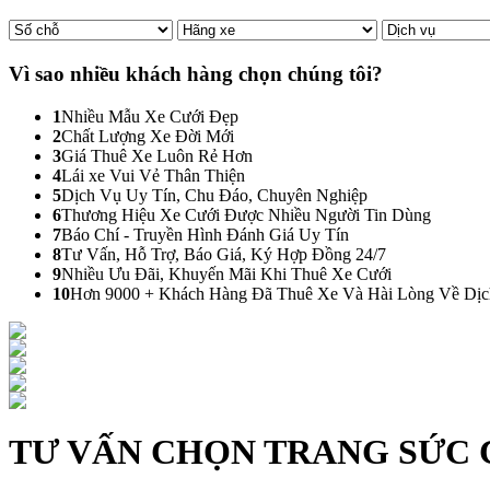
Vì sao nhiều khách hàng
chọn chúng tôi?
1
Nhiều Mẫu Xe Cưới Đẹp
2
Chất Lượng Xe Đời Mới
3
Giá Thuê Xe Luôn Rẻ Hơn
4
Lái xe Vui Vẻ Thân Thiện
5
Dịch Vụ Uy Tín, Chu Đáo, Chuyên Nghiệp
6
Thương Hiệu Xe Cưới Được Nhiều Người Tin Dùng
7
Báo Chí - Truyền Hình Đánh Giá Uy Tín
8
Tư Vấn, Hỗ Trợ, Báo Giá, Ký Hợp Đồng 24/7
9
Nhiều Ưu Đãi, Khuyến Mãi Khi Thuê Xe Cưới
10
Hơn 9000 + Khách Hàng Đã Thuê Xe Và Hài Lòng Về Dị
TƯ VẤN CHỌN TRANG SỨC 