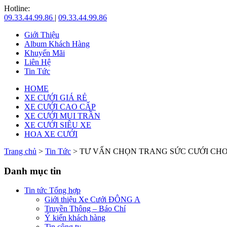
Hotline:
09.33.44.99.86
|
09.33.44.99.86
Giới Thiệu
Album Khách Hàng
Khuyến Mãi
Liên Hệ
Tin Tức
HOME
XE CƯỚI GIÁ RẺ
XE CƯỚI CAO CẤP
XE CƯỚI MUI TRẦN
XE CƯỚI SIÊU XE
HOA XE CƯỚI
Trang chủ
>
Tin Tức
> TƯ VẤN CHỌN TRANG SỨC CƯỚI CH
Danh mục tin
Tin tức Tổng hợp
Giới thiệu Xe Cưới ĐÔNG A
Truyền Thông – Báo Chí
Ý kiến khách hàng
Tin công ty