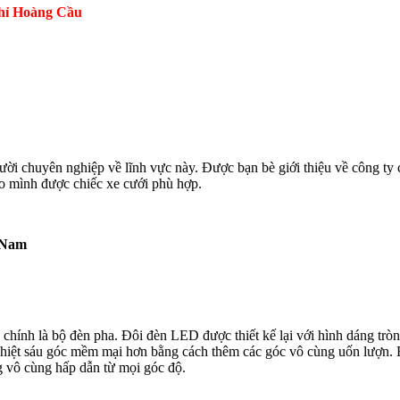
Chỉ Hoàng Cầu
i chuyên nghiệp về lĩnh vực này. Được bạn bè giới thiệu về công ty ch
ho mình được chiếc xe cưới phù hợp.
ào Nam
hính là bộ đèn pha. Đôi đèn LED được thiết kế lại với hình dáng tròn t
nhiệt sáu góc mềm mại hơn bằng cách thêm các góc vô cùng uốn lượn. B
g vô cùng hấp dẫn từ mọi góc độ.