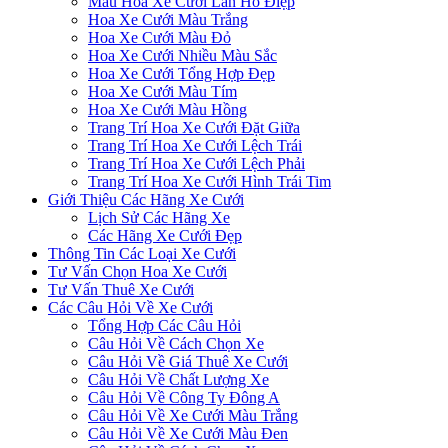
Mẫu Hoa Xe Cưới Lan Hồ Điệp
Hoa Xe Cưới Màu Trắng
Hoa Xe Cưới Màu Đỏ
Hoa Xe Cưới Nhiều Màu Sắc
Hoa Xe Cưới Tổng Hợp Đẹp
Hoa Xe Cưới Màu Tím
Hoa Xe Cưới Màu Hồng
Trang Trí Hoa Xe Cưới Đặt Giữa
Trang Trí Hoa Xe Cưới Lệch Trái
Trang Trí Hoa Xe Cưới Lệch Phải
Trang Trí Hoa Xe Cưới Hình Trái Tim
Giới Thiệu Các Hãng Xe Cưới
Lịch Sử Các Hãng Xe
Các Hãng Xe Cưới Đẹp
Thông Tin Các Loại Xe Cưới
Tư Vấn Chọn Hoa Xe Cưới
Tư Vấn Thuê Xe Cưới
Các Câu Hỏi Về Xe Cưới
Tổng Hợp Các Câu Hỏi
Câu Hỏi Về Cách Chọn Xe
Câu Hỏi Về Giá Thuê Xe Cưới
Câu Hỏi Về Chất Lượng Xe
Câu Hỏi Về Công Ty Đông A
Câu Hỏi Về Xe Cưới Màu Trắng
Câu Hỏi Về Xe Cưới Màu Đen