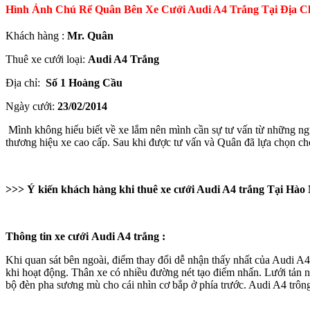
Hình Ảnh Chú Rể Quân Bên Xe Cưới Audi A4 Trắng Tại Địa 
Khách hàng :
Mr. Quân
Thuê xe cưới loại:
Audi A4 Trắng
Địa chỉ:
Số 1 Hoàng Cầu
Ngày cưới:
23/02/2014
Mình không hiểu biết về xe lắm nên mình cần sự tư vấn từ những ngườ
thương hiệu xe cao cấp. Sau khi được tư vấn và Quân đã lựa chọn c
>>> Ý kiến khách hàng khi thuê xe cưới Audi A4 trắng Tại H
Thông tin xe cưới Audi A4 trắng :
Khi quan sát bên ngoài, điểm thay đổi dễ nhận thấy nhất của Audi A4 c
khi hoạt động. Thân xe có nhiều đường nét tạo điểm nhấn. Lưới tản 
bộ đèn pha sương mù cho cái nhìn cơ bắp ở phía trước. Audi A4 trôn