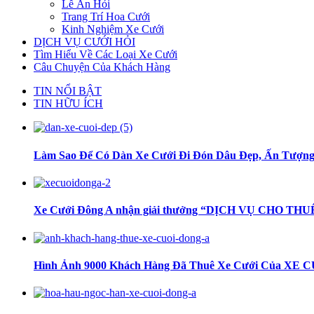
Lễ Ăn Hỏi
Trang Trí Hoa Cưới
Kinh Nghiệm Xe Cưới
DỊCH VỤ CƯỚI HỎI
Tìm Hiểu Về Các Loại Xe Cưới
Câu Chuyện Của Khách Hàng
TIN NỔI BẬT
TIN HỮU ÍCH
Làm Sao Để Có Dàn Xe Cưới Đi Đón Dâu Đẹp, Ấn Tượn
Xe Cưới Đông A nhận giải thưởng “DỊCH VỤ CHO T
Hình Ảnh 9000 Khách Hàng Đã Thuê Xe Cưới Của XE