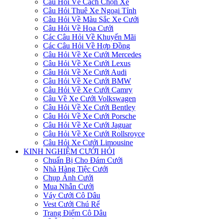
Câu Hỏi Về Cách Chọn Xe
Câu Hỏi Thuê Xe Ngoại Tỉnh
Câu Hỏi Về Màu Sắc Xe Cưới
Câu Hỏi Về Hoa Cưới
Các Câu Hỏi Về Khuyến Mãi
Các Câu Hỏi Về Hợp Đồng
Câu Hỏi Về Xe Cưới Mercedes
Câu Hỏi Về Xe Cưới Lexus
Câu Hỏi Về Xe Cưới Audi
Câu Hỏi Về Xe Cưới BMW
Câu Hỏi Về Xe Cưới Camry
Câu Về Xe Cưới Volkswagen
Câu Hỏi Về Xe Cưới Bentley
Câu Hỏi Về Xe Cưới Porsche
Câu Hỏi Về Xe Cưới Jaguar
Câu Hỏi Về Xe Cưới Rollsroyce
Câu Hỏi Xe Cưới Limousine
KINH NGHIỆM CƯỚI HỎI
Chuẩn Bị Cho Đám Cưới
Nhà Hàng Tiệc Cưới
Chụp Ảnh Cưới
Mua Nhẫn Cưới
Váy Cưới Cô Dâu
Vest Cưới Chú Rể
Trang Điểm Cô Dâu