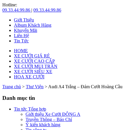
Hotline:
09.33.44.99.86
|
09.33.44.99.86
Giới Thiệu
Album Khách Hàng
Khuyến Mãi
Liên Hệ
Tin Tức
HOME
XE CƯỚI GIÁ RẺ
XE CƯỚI CAO CẤP
XE CƯỚI MUI TRẦN
XE CƯỚI SIÊU XE
HOA XE CƯỚI
Trang chủ
>
Thư Viện
> Audi A4 Trắng – Đám Cưới Hoàng Cầu
Danh mục tin
Tin tức Tổng hợp
Giới thiệu Xe Cưới ĐÔNG A
Truyền Thông – Báo Chí
Ý kiến khách hàng
Tin công ty