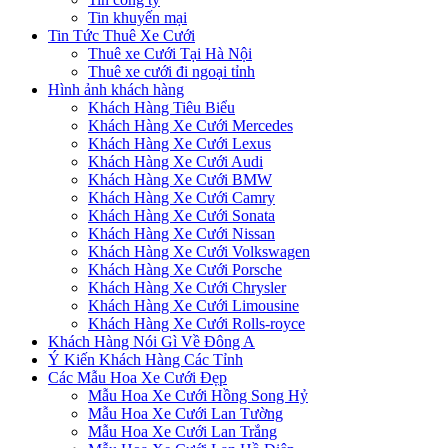
Tin khuyến mại
Tin Tức Thuê Xe Cưới
Thuê xe Cưới Tại Hà Nội
Thuê xe cưới đi ngoại tỉnh
Hình ảnh khách hàng
Khách Hàng Tiêu Biểu
Khách Hàng Xe Cưới Mercedes
Khách Hàng Xe Cưới Lexus
Khách Hàng Xe Cưới Audi
Khách Hàng Xe Cưới BMW
Khách Hàng Xe Cưới Camry
Khách Hàng Xe Cưới Sonata
Khách Hàng Xe Cưới Nissan
Khách Hàng Xe Cưới Volkswagen
Khách Hàng Xe Cưới Porsche
Khách Hàng Xe Cưới Chrysler
Khách Hàng Xe Cưới Limousine
Khách Hàng Xe Cưới Rolls-royce
Khách Hàng Nói Gì Về Đông A
Ý Kiến Khách Hàng Các Tỉnh
Các Mẫu Hoa Xe Cưới Đẹp
Mẫu Hoa Xe Cưới Hồng Song Hỷ
Mẫu Hoa Xe Cưới Lan Tường
Mẫu Hoa Xe Cưới Lan Trắng