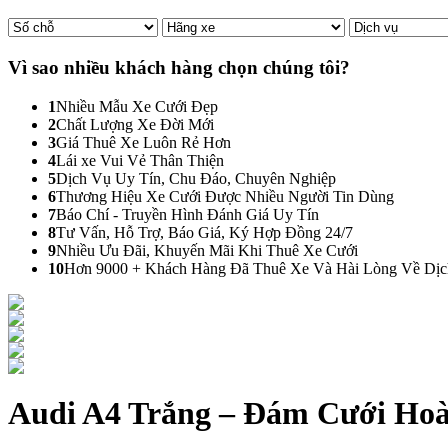
Vì sao nhiều khách hàng
chọn chúng tôi?
1
Nhiều Mẫu Xe Cưới Đẹp
2
Chất Lượng Xe Đời Mới
3
Giá Thuê Xe Luôn Rẻ Hơn
4
Lái xe Vui Vẻ Thân Thiện
5
Dịch Vụ Uy Tín, Chu Đáo, Chuyên Nghiệp
6
Thương Hiệu Xe Cưới Được Nhiều Người Tin Dùng
7
Báo Chí - Truyền Hình Đánh Giá Uy Tín
8
Tư Vấn, Hỗ Trợ, Báo Giá, Ký Hợp Đồng 24/7
9
Nhiều Ưu Đãi, Khuyến Mãi Khi Thuê Xe Cưới
10
Hơn 9000 + Khách Hàng Đã Thuê Xe Và Hài Lòng Về Dị
Audi A4 Trắng – Đám Cưới Ho