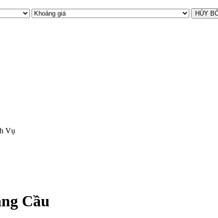
ch Vụ
àng Cầu