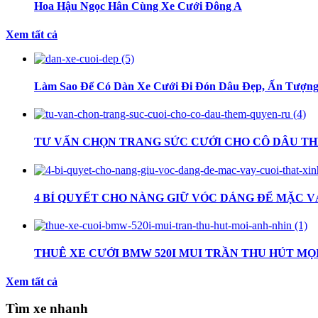
Hoa Hậu Ngọc Hân Cùng Xe Cưới Đông A
Xem tất cả
Làm Sao Để Có Dàn Xe Cưới Đi Đón Dâu Đẹp, Ấn Tượn
TƯ VẤN CHỌN TRANG SỨC CƯỚI CHO CÔ DÂU T
4 BÍ QUYẾT CHO NÀNG GIỮ VÓC DÁNG ĐỂ MẶC V
THUÊ XE CƯỚI BMW 520I MUI TRẦN THU HÚT MỌ
Xem tất cả
Tìm xe nhanh