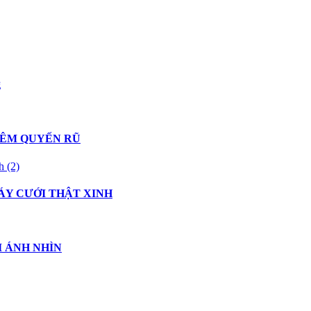
g
HÊM QUYẾN RŨ
ÁY CƯỚI THẬT XINH
I ÁNH NHÌN