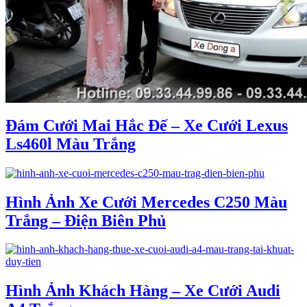
Đám Cưới Mai Hắc Đế – Xe Cưới Lexus
Ls460l Màu Trắng
Hình Ảnh Xe Cưới Mercedes C250 Màu
Trắng – Điện Biên Phủ
Hình Ảnh Khách Hàng – Xe Cưới Audi