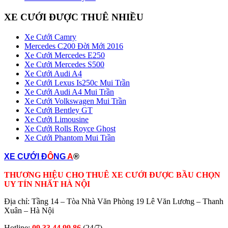
XE CƯỚI ĐƯỢC THUÊ NHIỀU
Xe Cưới Camry
Mercedes C200 Đời Mới 2016
Xe Cưới Mercedes E250
Xe Cưới Mercedes S500
Xe Cưới Audi A4
Xe Cưới Lexus Is250c Mui Trần
Xe Cưới Audi A4 Mui Trần
Xe Cưới Volkswagen Mui Trần
Xe Cưới Bentley GT
Xe Cưới Limousine
Xe Cưới Rolls Royce Ghost
Xe Cưới Phantom Mui Trần
XE CƯỚI Đ
Ô
NG
A
®
THƯƠNG HIỆU CHO THUÊ XE CƯỚI ĐƯỢC BẦU CHỌN
UY TÍN NHẤT HÀ NỘI
Địa chỉ: Tầng 14 – Tòa Nhà Văn Phòng 19 Lê Văn Lương – Thanh
Xuân – Hà Nội
Hotline:
09 33 44 99 86
(24/7)