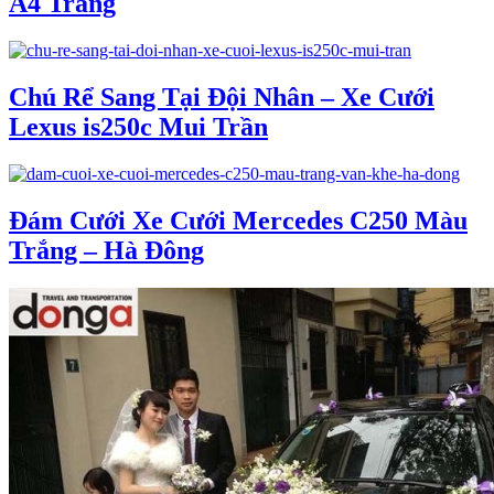
A4 Trắng
Chú Rể Sang Tại Đội Nhân – Xe Cưới
Lexus is250c Mui Trần
Đám Cưới Xe Cưới Mercedes C250 Màu
Trắng – Hà Đông