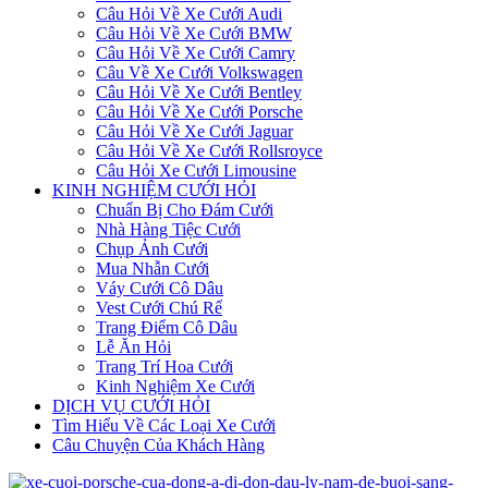
Câu Hỏi Về Xe Cưới Audi
Câu Hỏi Về Xe Cưới BMW
Câu Hỏi Về Xe Cưới Camry
Câu Về Xe Cưới Volkswagen
Câu Hỏi Về Xe Cưới Bentley
Câu Hỏi Về Xe Cưới Porsche
Câu Hỏi Về Xe Cưới Jaguar
Câu Hỏi Về Xe Cưới Rollsroyce
Câu Hỏi Xe Cưới Limousine
KINH NGHIỆM CƯỚI HỎI
Chuẩn Bị Cho Đám Cưới
Nhà Hàng Tiệc Cưới
Chụp Ảnh Cưới
Mua Nhẫn Cưới
Váy Cưới Cô Dâu
Vest Cưới Chú Rể
Trang Điểm Cô Dâu
Lễ Ăn Hỏi
Trang Trí Hoa Cưới
Kinh Nghiệm Xe Cưới
DỊCH VỤ CƯỚI HỎI
Tìm Hiểu Về Các Loại Xe Cưới
Câu Chuyện Của Khách Hàng