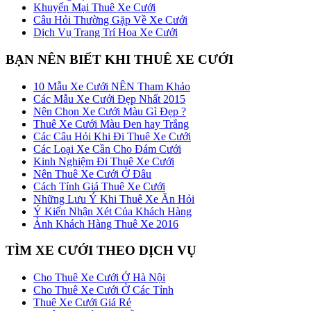
Khuyến Mại Thuê Xe Cưới
Câu Hỏi Thường Gặp Về Xe Cưới
Dịch Vụ Trang Trí Hoa Xe Cưới
BẠN NÊN BIẾT KHI THUÊ XE CƯỚI
10 Mẫu Xe Cưới NÊN Tham Khảo
Các Mẫu Xe Cưới Đẹp Nhất 2015
Nên Chọn Xe Cưới Màu Gì Đẹp ?
Thuê Xe Cưới Màu Đen hay Trắng
Các Câu Hỏi Khi Đi Thuê Xe Cưới
Các Loại Xe Cần Cho Đám Cưới
Kinh Nghiệm Đi Thuê Xe Cưới
Nên Thuê Xe Cưới Ở Đâu
Cách Tính Giá Thuê Xe Cưới
Những Lưu Ý Khi Thuê Xe Ăn Hỏi
Ý Kiến Nhận Xét Của Khách Hàng
Ảnh Khách Hàng Thuê Xe 2016
TÌM XE CƯỚI THEO DỊCH VỤ
Cho Thuê Xe Cưới Ở Hà Nội
Cho Thuê Xe Cưới Ở Các Tỉnh
Thuê Xe Cưới Giá Rẻ