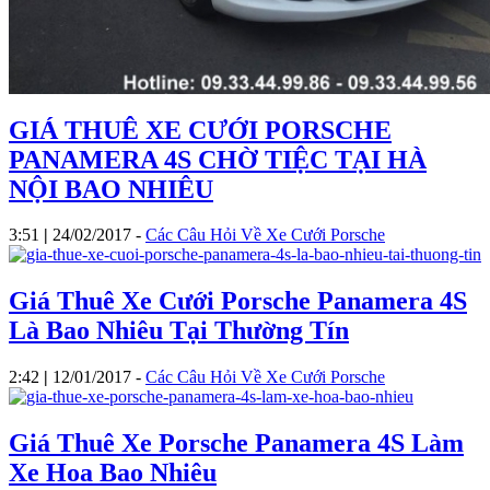
GIÁ THUÊ XE CƯỚI PORSCHE
PANAMERA 4S CHỜ TIỆC TẠI HÀ
NỘI BAO NHIÊU
3:51
|
24/02/2017
-
Các Câu Hỏi Về Xe Cưới Porsche
Giá Thuê Xe Cưới Porsche Panamera 4S
Là Bao Nhiêu Tại Thường Tín
2:42
|
12/01/2017
-
Các Câu Hỏi Về Xe Cưới Porsche
Giá Thuê Xe Porsche Panamera 4S Làm
Xe Hoa Bao Nhiêu