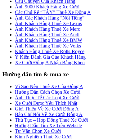
Câu Chuyện Của Khách Hàng
Ảnh 9000 Khách Hàng Xe Cưới
Các Chú Rể “TÂY” Thuê Xe Đông A
Ảnh Các Khách Hàng “Nổi Tiếng”
Ảnh Khách Hàng Thuê Xe Lexus
Ảnh Khách Hàng Thuê Xe Merc
Ảnh Khách Hàng Thuê Xe Audi
Ảnh Khách Hàng Thuê Xe BMW
Ảnh Khách Hàng Thuê Xe Volks
Khách Hàng Thuê Xe Rolls-Royce
Ý Kiến Đánh Giá Của Khách Hàng
Xe Cưới Đông A Nhận Bằng Khen
Hướng dẫn tìm & mua xe
Vì Sao Nên Thuê Xe Của Đông A
Hướng Dẫn Cách Chọn Xe Cưới
Ảnh Thực Tế Các Loại Xe Cưới
Xe Cưới Được Yêu Thích Nhất
Giới Thiệu Về Xe Cưới Đông A
Báo Chí Nói Về Xe Cưới Đông A
Thủ Tục – Hợp Đồng Thuê Xe Cưới
Hướng Dẫn Tìm Xe Trên Website
Tư Vấn Chọn Xe Cưới
Kinh Nghiệm Thuê Xe Cưới