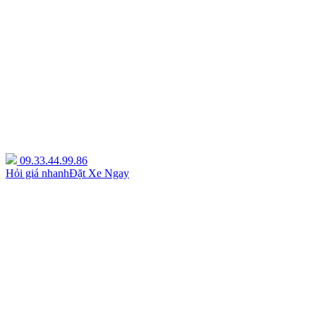
09.33.44.99.86
Hỏi giá nhanh
Đặt Xe Ngay