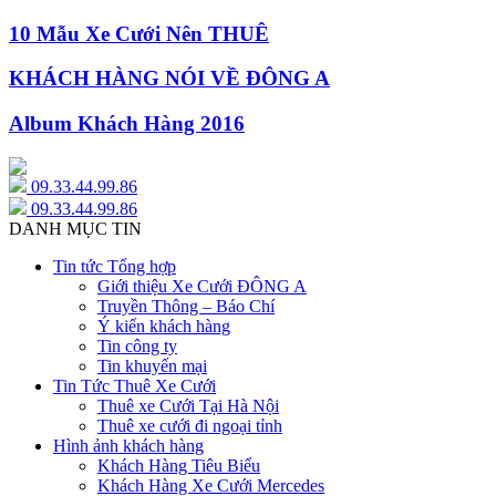
10 Mẫu Xe Cưới Nên THUÊ
KHÁCH HÀNG NÓI VỀ ĐÔNG A
Album Khách Hàng 2016
09.33.44.99.86
09.33.44.99.86
DANH MỤC TIN
Tin tức Tổng hợp
Giới thiệu Xe Cưới ĐÔNG A
Truyền Thông – Báo Chí
Ý kiến khách hàng
Tin công ty
Tin khuyến mại
Tin Tức Thuê Xe Cưới
Thuê xe Cưới Tại Hà Nội
Thuê xe cưới đi ngoại tỉnh
Hình ảnh khách hàng
Khách Hàng Tiêu Biểu
Khách Hàng Xe Cưới Mercedes