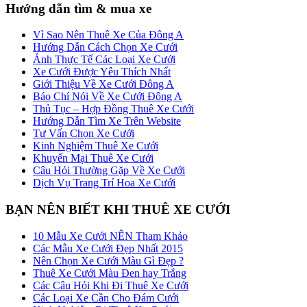
Hướng dẫn tìm & mua xe
Vì Sao Nên Thuê Xe Của Đông A
Hướng Dẫn Cách Chọn Xe Cưới
Ảnh Thực Tế Các Loại Xe Cưới
Xe Cưới Được Yêu Thích Nhất
Giới Thiệu Về Xe Cưới Đông A
Báo Chí Nói Về Xe Cưới Đông A
Thủ Tục – Hợp Đồng Thuê Xe Cưới
Hướng Dẫn Tìm Xe Trên Website
Tư Vấn Chọn Xe Cưới
Kinh Nghiệm Thuê Xe Cưới
Khuyến Mại Thuê Xe Cưới
Câu Hỏi Thường Gặp Về Xe Cưới
Dịch Vụ Trang Trí Hoa Xe Cưới
BẠN NÊN BIẾT KHI THUÊ XE CƯỚI
10 Mẫu Xe Cưới NÊN Tham Khảo
Các Mẫu Xe Cưới Đẹp Nhất 2015
Nên Chọn Xe Cưới Màu Gì Đẹp ?
Thuê Xe Cưới Màu Đen hay Trắng
Các Câu Hỏi Khi Đi Thuê Xe Cưới
Các Loại Xe Cần Cho Đám Cưới