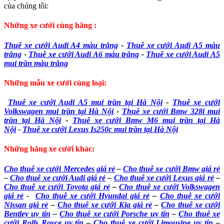
của chúng tôi:
Những xe cưới cùng hãng :
Thuê xe cưới Audi A4 màu trắng
-
Thuê xe cưới Audi A5 màu
trắng
-
Thuê xe cưới Audi A6 màu trắng
-
Thuê xe cưới Audi A5
mui trần màu trắng
Những mẫu xe cưới cùng loại:
Thuê xe cưới Audi A5 mui trần tại Hà Nội
-
Thuê xe cưới
Volkswagen mui trần tại Hà Nội
-
Thuê xe cưới Bmw 328i mui
trần tại Hà Nội
-
Thuê xe cưới Bmw M6 mui trần tại Hà
Nội
-
Thuê xe cưới Lexus Is250c mui trần tại Hà Nội
Những hãng xe cưới khác:
Cho thuê xe cưới Mercedes giá rẻ
–
Cho thuê xe cưới Bmw giá rẻ
–
Cho thuê xe cưới Audi giá rẻ
–
Cho thuê xe cưới Lexus giá rẻ
–
Cho thuê xe cưới Toyota giá rẻ
–
Cho thuê xe cưới Volkswagen
giá rẻ
-
Cho thuê xe cưới Hyundai giá rẻ
–
Cho thuê xe cưới
Nissan giá rẻ
–
Cho thuê xe cưới Kia giá rẻ
–
Cho thuê xe cưới
Bentley uy tín
–
Cho thuê xe cưới Porsche uy tín
–
Cho thuê xe
cưới Rolls Royce uy tín
–
Cho thuê xe cưới Limousine uy tín
–