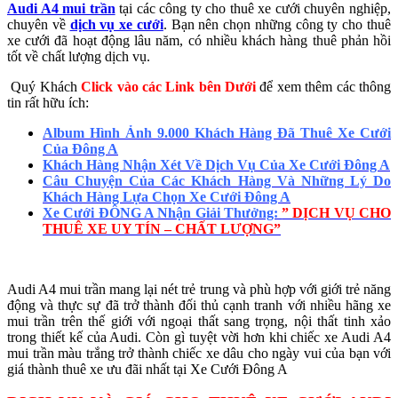
Audi A4 mui trần
tại các công ty cho thuê xe cưới chuyên nghiệp,
chuyên về
dịch vụ xe cưới
. Bạn nên chọn những công ty cho thuê
xe cưới đã hoạt động lâu năm, có nhiều khách hàng thuê phản hồi
tốt về chất lượng dịch vụ.
Quý Khách
Click vào các Link bên Dưới
để xem thêm các thông
tin rất hữu ích:
Album Hình Ảnh 9.000 Khách Hàng Đã Thuê Xe Cưới
Của Đông A
Khách Hàng Nhận Xét Về Dịch Vụ Của Xe Cưới Đông A
Câu Chuyện Của Các Khách Hàng Và Những Lý Do
Khách Hàng Lựa Chọn Xe Cưới Đông A
Xe Cưới ĐÔNG A Nhận Giải Thưởng:
” DỊCH VỤ CHO
THUÊ XE UY TÍN – CHẤT LƯỢNG”
Audi A4 mui trần mang lại nét trẻ trung và phù hợp với giới trẻ năng
động và thực sự đã trở thành đối thủ cạnh tranh với nhiều hãng xe
mui trần trên thế giới với ngoại thất sang trọng, nội thất tinh xảo
trong thiết kế của Audi. Còn gì tuyệt vời hơn khi chiếc xe Audi A4
mui trần màu trắng trở thành chiếc xe dâu cho ngày vui của bạn với
giá thành thuê xe ưu đãi nhất tại Xe Cưới Đông A