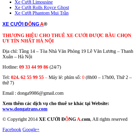
Xe Cưới Limousine
Xe Cưới Rolls Royce Ghost
Xe Cưới Phantom Mui Trần
XE CƯỚI Đ
Ô
NG
A
®
THƯƠNG HIỆU CHO THUÊ XE CƯỚI ĐƯỢC BẦU CHỌN
UY TÍN NHẤT HÀ NỘI
Địa chỉ: Tầng 14 – Tòa Nhà Văn Phòng 19 Lê Văn Lương – Thanh
Xuân – Hà Nội
Hotline:
09 33 44 99 86
(24/7)
Tel:
024. 62 55 99 55
–
Máy lẻ: phím số:
0
(8h00 – 17h00, Thứ 2 –
thứ 7)
Email : donga9986@gmail.com
Xem thêm các dịch vụ cho thuê xe khác tại Website:
www.dongatrans.com
© Copyright 2014
XE CƯỚI Đ
Ô
NG
A.
com
, All rights reserved
Facebook
Google+