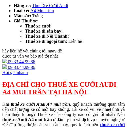
Hãng xe:
Thuê Xe Cưới Audi
Loại xe:
A4 Mui Trần
Màu sắc:
Trắng
Giá Thuê xe:
Thuê xe cưới:
Thuê xe đi sân bay:
Thuê xe đi Nội Thành:
Thuê xe đi ngoại tỉnh:
Liên hệ
hãy liên hệ với chúng tôi ngay để
được tư vấn và báo giá tốt nhất
09.33.44.99.86
09.33.44.99.86
Hỏi giá nhanh
ĐỊA CHỈ CHO THUÊ XE CƯỚI AUDI
A4 MUI TRẦN TẠI HÀ NỘI
Khi
thuê xe cưới Audi A4 mui trần
, quý khách thường quan tâm
đến chất lượng xe có mới hay không, Lái xe có vui vẻ nhiệt tình và
thân thiện không? Thuê xe của công ty nào có giá tốt nhất? Nên
thuê xe Audi A4 mui trần
ở đâu uy tín và dịch vụ chuyên nghiệp?
Để đáp ứng được các yêu cầu này, quý khách nên
thuê xe cưới