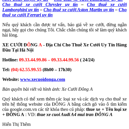
Cho thuê xe cưới Chrysler uy tín
–
Cho thuê xe cưới
Lamborghini uy tín
–
Cho thuê xe cưới Aston Martin uy tín
–
Cho
thuê xe cưới Ferrari uy tín
Nếu quý khách cần được tư vấn, báo giá về xe cưới, đừng ngần
ngại, hãy gọi cho chúng Tôi. Chắc chắn chúng tôi sẽ làm quý khách
hài lòng.
XE CƯỚI Đ
Ô
NG
A
- Địa Chỉ Cho Thuê Xe Cưới Uy Tín Hàng
Đầu Tại Hà Nội
Hotline:
09.33.44.99.86 – 09.33.44.99.56
( 24/24)
Tel:
(04) 62.55.99.55
(8h00 – 17h30)
Website:
www.xecuoidonga.com
Bản quyền bài viết và hình ảnh: Xe Cưới Đông A
Quý khách có thể xem thêm các loại xe và các dịch vụ cho thuê xe
trên hệ thống website của ĐÔNG A bằng cách gõ vào ô tìm kiếm
của google.com.vn các từ khóa theo cú pháp:
thue xe + Tên loại xe
+ ĐÔNG A
: VD:
thue xe cuoi Audi A4 mui tran ĐÔNG A
Hiển Thị Thêm