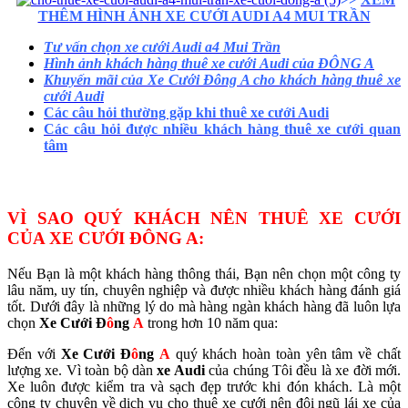
THÊM HÌNH ẢNH XE CƯỚI AUDI A4 MUI TRẦN
Tư vấn chọn xe cưới Audi a4 Mui Trần
Hình ảnh khách hàng thuê xe cưới Audi của ĐÔNG A
Khuyến mãi của Xe Cưới Đông A cho khách hàng thuê xe
cưới Audi
Các câu hỏi thường gặp khi thuê xe cưới Audi
Các câu hỏi được nhiều khách hàng thuê xe cưới quan
tâm
VÌ SAO QUÝ KHÁCH NÊN THUÊ XE CƯỚI
CỦA XE CƯỚI ĐÔNG A:
Nếu Bạn là một khách hàng thông thái, Bạn nên chọn một công ty
lâu năm, uy tín, chuyên nghiệp và được nhiều khách hàng đánh giá
tốt. Dưới đây là những lý do mà hàng ngàn khách hàng đã luôn lựa
chọn
Xe Cưới Đ
ô
ng
A
trong hơn 10 năm qua:
Đến với
Xe Cưới Đ
ô
ng
A
quý khách hoàn toàn yên tâm về chất
lượng xe. Vì toàn bộ dàn
xe Audi
của chúng Tôi đều là xe đời mới.
Xe luôn được kiểm tra và sạch đẹp trước khi đón khách. Là một
công ty chuyên về dịch vụ cho thuê xe cưới nên đội ngũ lái xe của