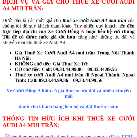
DỊCH VỤ VÀ GIÁ CHO THUÊ XE CƯỚI AUDI
A4 MUI TRẦN:
Dưới đây là các mức giá cho
thuê xe cưới Audi A4 mui trần
của
chúng tôi để quý khách tham khảo. Tuy nhiên quý khách nên
đến
trực tiếp địa chỉ của
Xe Cưới Đ
ô
ng
A
hoặc liên hệ với chúng
Tôi để có được mức giá tốt hơn
cũng như những ưu đãi và
khuyến mãi khi thuê xe Audi A4:
Giá Thuê Xe Cưới Audi A4 mui trần Trong Nội Thành
Hà Nội:
KHÔNG chờ tiệc: Giá Thuê Xe Từ:
CÓ chờ tiệc: Call:
09.33.44.99.86 – 09.33.44.99.56
Thuê xe cưới Audi A4
mui trần
đi Ngoại Thành, Ngoại
Tỉnh: Call:
09.33.44.99.86 – 09.33.44.99.56
Xe Cưới Đông A luôn có giá thuê xe ưu đãi và nhiều khuyến
mãi
dành cho khách hàng liên hệ và đặt thuê xe sớm
THÔNG TIN HỮU ÍCH KHI THUÊ XE CƯỚI
AUDI A4 MUI TRẦN:
>>
XEM