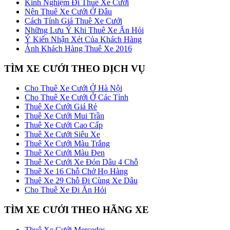
Kinh Nghiệm Đi Thuê Xe Cưới
Nên Thuê Xe Cưới Ở Đâu
Cách Tính Giá Thuê Xe Cưới
Những Lưu Ý Khi Thuê Xe Ăn Hỏi
Ý Kiến Nhận Xét Của Khách Hàng
Ảnh Khách Hàng Thuê Xe 2016
TÌM XE CƯỚI THEO DỊCH VỤ
Cho Thuê Xe Cưới Ở Hà Nội
Cho Thuê Xe Cưới Ở Các Tỉnh
Thuê Xe Cưới Giá Rẻ
Thuê Xe Cưới Mui Trần
Thuê Xe Cưới Cao Cấp
Thuê Xe Cưới Siêu Xe
Thuê Xe Cưới Màu Trắng
Thuê Xe Cưới Màu Đen
Thuê Xe Cưới Xe Đón Dâu 4 Chỗ
Thuê Xe 16 Chỗ Chở Họ Hàng
Thuê Xe 29 Chỗ Đi Cùng Xe Dâu
Cho Thuê Xe Đi Ăn Hỏi
TÌM XE CƯỚI THEO HÃNG XE
Thuê Xe Cưới Mercedes