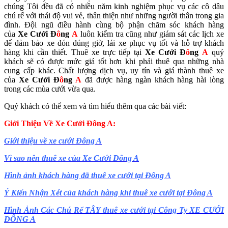
chúng Tôi đều đã có nhiều năm kinh nghiệm phục vụ các cô dâu
chú rể với thái độ vui vẻ, thân thiện như những người thân trong gia
đình. Đội ngũ điều hành cùng bộ phận chăm sóc khách hàng
của
Xe Cưới Đ
ô
ng
A
luôn kiểm tra cũng như giám sát các lịch xe
để đảm bảo xe đón đúng giờ, lái xe phục vụ tốt và hỗ trợ khách
hàng khi cần thiết. Thuê xe trực tiếp tại
Xe Cưới Đ
ô
ng
A
quý
khách sẽ có được mức giá tốt hơn khi phải thuê qua những nhà
cung cấp khác. Chất lượng dịch vụ, uy tín và giá thành thuê xe
của
Xe Cưới Đ
ô
ng
A
đã được hàng ngàn khách hàng hài lòng
trong các mùa cưới vừa qua.
Quý khách có thể xem và tìm hiểu thêm qua các bài viết:
Giới Thiệu Về Xe Cưới Đông A:
Giới thiệu về xe cưới Đông A
Vì sao nên thuê xe của Xe Cưới Đông A
Hình ảnh khách hàng đã thuê xe cưới tại Đông A
Ý Kiến Nhận Xét của khách hàng khi thuê xe cưới tại Đông A
Hình Ảnh Các Chú Rể TÂY thuê xe cưới tại Công Ty XE CƯỚI
ĐÔNG A