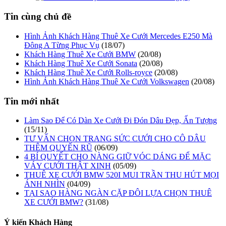
Tin cùng chủ đề
Hình Ảnh Khách Hàng Thuê Xe Cưới Mercedes E250 Mà
Đông A Từng Phục Vụ
(18/07)
Khách Hàng Thuê Xe Cưới BMW
(20/08)
Khách Hàng Thuê Xe Cưới Sonata
(20/08)
Khách Hàng Thuê Xe Cưới Rolls-royce
(20/08)
Hình Ảnh Khách Hàng Thuê Xe Cưới Volkswagen
(20/08)
Tin mới nhất
Làm Sao Để Có Dàn Xe Cưới Đi Đón Dâu Đẹp, Ấn Tượng
(15/11)
TƯ VẤN CHỌN TRANG SỨC CƯỚI CHO CÔ DÂU
THÊM QUYẾN RŨ
(06/09)
4 BÍ QUYẾT CHO NÀNG GIỮ VÓC DÁNG ĐỂ MẶC
VÁY CƯỚI THẬT XINH
(05/09)
THUÊ XE CƯỚI BMW 520I MUI TRẦN THU HÚT MỌI
ÁNH NHÌN
(04/09)
TẠI SAO HÀNG NGÀN CẶP ĐÔI LỰA CHỌN THUÊ
XE CƯỚI BMW?
(31/08)
Ý kiến Khách Hàng