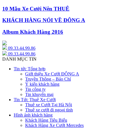
10 Mẫu Xe Cưới Nên THUÊ
KHÁCH HÀNG NÓI VỀ ĐÔNG A
Album Khách Hàng 2016
09.33.44.99.86
09.33.44.99.86
DANH MỤC TIN
Tin tức Tổng hợp
Giới thiệu Xe Cưới ĐÔNG A
Truyền Thông – Báo Chí
Ý kiến khách hàng
Tin công ty
Tin khuyến mại
Tin Tức Thuê Xe Cưới
Thuê xe Cưới Tại Hà Nội
Thuê xe cưới đi ngoại tỉnh
Hình ảnh khách hàng
Khách Hàng Tiêu Biểu
Khách Hàng Xe Cưới Mercedes