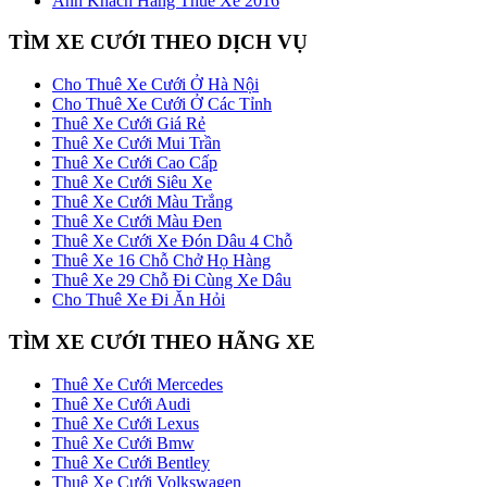
Ảnh Khách Hàng Thuê Xe 2016
TÌM XE CƯỚI THEO DỊCH VỤ
Cho Thuê Xe Cưới Ở Hà Nội
Cho Thuê Xe Cưới Ở Các Tỉnh
Thuê Xe Cưới Giá Rẻ
Thuê Xe Cưới Mui Trần
Thuê Xe Cưới Cao Cấp
Thuê Xe Cưới Siêu Xe
Thuê Xe Cưới Màu Trắng
Thuê Xe Cưới Màu Đen
Thuê Xe Cưới Xe Đón Dâu 4 Chỗ
Thuê Xe 16 Chỗ Chở Họ Hàng
Thuê Xe 29 Chỗ Đi Cùng Xe Dâu
Cho Thuê Xe Đi Ăn Hỏi
TÌM XE CƯỚI THEO HÃNG XE
Thuê Xe Cưới Mercedes
Thuê Xe Cưới Audi
Thuê Xe Cưới Lexus
Thuê Xe Cưới Bmw
Thuê Xe Cưới Bentley
Thuê Xe Cưới Volkswagen