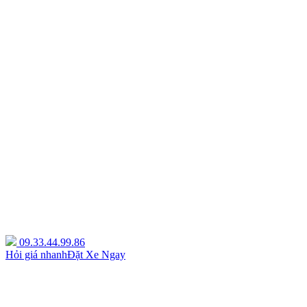
09.33.44.99.86
Hỏi giá nhanh
Đặt Xe Ngay