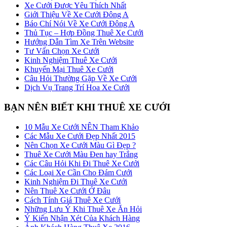
Xe Cưới Được Yêu Thích Nhất
Giới Thiệu Về Xe Cưới Đông A
Báo Chí Nói Về Xe Cưới Đông A
Thủ Tục – Hợp Đồng Thuê Xe Cưới
Hướng Dẫn Tìm Xe Trên Website
Tư Vấn Chọn Xe Cưới
Kinh Nghiệm Thuê Xe Cưới
Khuyến Mại Thuê Xe Cưới
Câu Hỏi Thường Gặp Về Xe Cưới
Dịch Vụ Trang Trí Hoa Xe Cưới
BẠN NÊN BIẾT KHI THUÊ XE CƯỚI
10 Mẫu Xe Cưới NÊN Tham Khảo
Các Mẫu Xe Cưới Đẹp Nhất 2015
Nên Chọn Xe Cưới Màu Gì Đẹp ?
Thuê Xe Cưới Màu Đen hay Trắng
Các Câu Hỏi Khi Đi Thuê Xe Cưới
Các Loại Xe Cần Cho Đám Cưới
Kinh Nghiệm Đi Thuê Xe Cưới
Nên Thuê Xe Cưới Ở Đâu
Cách Tính Giá Thuê Xe Cưới
Những Lưu Ý Khi Thuê Xe Ăn Hỏi
Ý Kiến Nhận Xét Của Khách Hàng