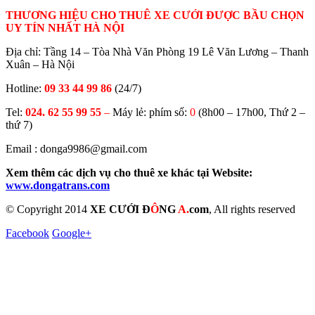
THƯƠNG HIỆU CHO THUÊ XE CƯỚI ĐƯỢC BẦU CHỌN
UY TÍN NHẤT HÀ NỘI
Địa chỉ: Tầng 14 – Tòa Nhà Văn Phòng 19 Lê Văn Lương – Thanh
Xuân – Hà Nội
Hotline:
09 33 44 99 86
(24/7)
Tel:
024. 62 55 99 55
–
Máy lẻ: phím số:
0
(8h00 – 17h00, Thứ 2 –
thứ 7)
Email : donga9986@gmail.com
Xem thêm các dịch vụ cho thuê xe khác tại Website:
www.dongatrans.com
© Copyright 2014
XE CƯỚI Đ
Ô
NG
A.
com
, All rights reserved
Facebook
Google+