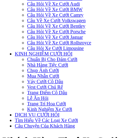
Câu Hỏi Về Xe Cưới Audi
Câu Hỏi Về Xe Cưới BMW
Câu Hỏi Về Xe Cưới Camry
Câu Về Xe Cưới Volkswagen
Câu Hỏi Về Xe Cưới Bentley
Câu Hỏi Về Xe Cưới Porsche
Câu Hỏi Về Xe Cưới Jaguar
Câu Hỏi Về Xe Cưới Rollsroyce
Câu Hỏi Xe Cưới Limousine
KINH NGHIỆM CƯỚI HỎI
Chuẩn Bị Cho Đám Cưới
Nhà Hàng Tiệc Cưới
Chụp Ảnh Cưới
Mua Nhẫn Cưới
Váy Cưới Cô Dâu
Vest Cưới Chú Rể
Trang Điểm Cô Dâu
Lễ Ăn Hỏi
Trang Trí Hoa Cưới
Kinh Nghiệm Xe Cưới
DỊCH VỤ CƯỚI HỎI
Tìm Hiểu Về Các Loại Xe Cưới
Câu Chuyện Của Khách Hàng