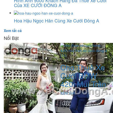
Hình Ảnh 9000 Khách Hàng Đã Thuê Xe Cưới
Của XE CƯỚI ĐÔNG A
Hoa Hậu Ngọc Hân Cùng Xe Cưới Đông A
Xem tất cả
Nổi Bật
Cho Thuê Xe
Cưới BMW
420i Mui Trần
XEM GIÁ