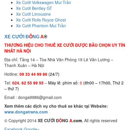
Xe Cưới Volkswagen Mui Trần
Xe Cưới Bentley GT
Xe Cưới Limousine
Xe Cưới Rolls Royce Ghost
Xe Cưới Phantom Mui Trần
XE CƯỚI Đ
Ô
NG
A
®
THƯƠNG HIỆU CHO THUÊ XE CƯỚI ĐƯỢC BẦU CHỌN UY TÍN
NHẤT HÀ NỘI
Địa chỉ: Tầng 14 – Tòa Nhà Văn Phòng 19 Lê Văn Lương –
Thanh Xuân – Hà Nội
Hotline:
09 33 44 99 86
(24/7)
Tel:
024. 62 55 99 55
–
Máy lẻ: phím số:
0
(8h00 – 17h00, Thứ 2
– thứ 7)
Email : donga9986@gmail.com
Xem thêm các dịch vụ cho thuê xe khác tại Website:
www.dongatrans.com
© Copyright 2014
XE CƯỚI Đ
Ô
NG
A.
com
, All rights reserved
Facebook
Google+