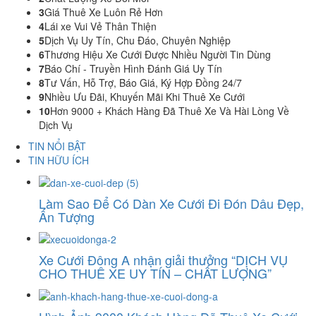
3
Giá Thuê Xe Luôn Rẻ Hơn
4
Lái xe Vui Vẻ Thân Thiện
5
Dịch Vụ Uy Tín, Chu Đáo, Chuyên Nghiệp
6
Thương Hiệu Xe Cưới Được Nhiều Người Tin Dùng
7
Báo Chí - Truyền Hình Đánh Giá Uy Tín
8
Tư Vấn, Hỗ Trợ, Báo Giá, Ký Hợp Đồng 24/7
9
Nhiều Ưu Đãi, Khuyến Mãi Khi Thuê Xe Cưới
10
Hơn 9000 + Khách Hàng Đã Thuê Xe Và Hài Lòng Về
Dịch Vụ
TIN NỔI BẬT
TIN HỮU ÍCH
Làm Sao Để Có Dàn Xe Cưới Đi Đón Dâu Đẹp,
Ấn Tượng
Xe Cưới Đông A nhận giải thưởng “DỊCH VỤ
CHO THUÊ XE UY TÍN – CHẤT LƯỢNG”