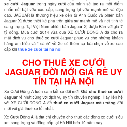
xe cưới Jaguar
trong ngày cưới của mình sẽ tạo ra một điểm
nhấn nổi bật vừa cao cấp, sang trọng lại vừa mạnh mẽ và độc
đáo. JAGUAR là thương hiệu xe đến từ Anh Quốc và phiên bản
Jaguar Xj được thiết kế pha trộn giữa sự mạnh mẽ và nét tinh tế
sang trọng. Tại Việt Nam phiên bản Jaguar Xj được Bán với giá 7
tỷ đồng. Mùa cưới 2014 vừa qua XE CƯỚI ĐÔNG A đã cho ra
mắt dịch vụ cho thuê xe cưới Jaguar phục vụ cho những khách
hàng am hiểu và “ sành” về Xe có thêm sự lựa chọn về xe cao
cấp khi
thue xe cuoi tai ha noi
CHO THUÊ XE CƯỚI
JAGUAR ĐỜI MỚI GIÁ RẺ UY
TÍN TẠI HÀ NỘI
Xe Cưới Đông A luôn cam kết xe đời mới,
Giá cho thuê xe cưới
Jaguar
rẻ nhất cùng với dịch vụ uy tín chuyên nghiệp. Hãy liên hệ
với XE CƯỚI ĐÔNG A để
thuê xe cưới Jaguar màu trắng
đời
mới với giá thuê xe tốt nhất.
Xe Cưới Đông A là địa chỉ chuyên cho thuê các dòng xe cưới siêu
xe, sang trọng và đẳng cấp tại Hà Nội hơn 10 năm nay