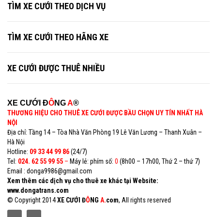
TÌM XE CƯỚI THEO DỊCH VỤ
TÌM XE CƯỚI THEO HÃNG XE
XE CƯỚI ĐƯỢC THUÊ NHIỀU
XE CƯỚI Đ
Ô
NG
A
®
THƯƠNG HIỆU CHO THUÊ XE CƯỚI ĐƯỢC BẦU CHỌN UY TÍN NHẤT HÀ
NỘI
Địa chỉ: Tầng 14 – Tòa Nhà Văn Phòng 19 Lê Văn Lương – Thanh Xuân –
Hà Nội
Hotline:
09 33 44 99 86
(24/7)
Tel:
024. 62 55 99 55
–
Máy lẻ: phím số:
0
(8h00 – 17h00, Thứ 2 – thứ 7)
Email : donga9986@gmail.com
Xem thêm các dịch vụ cho thuê xe khác tại Website:
www.dongatrans.com
© Copyright 2014
XE CƯỚI Đ
Ô
NG
A.
com
, All rights reserved