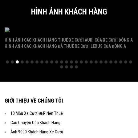
HÌNH ẢNH KHÁCH HÀNG
HÌNH ẢNH CÁC KHÁCH HÀNG THUÊ XE CƯỚI AUDI CỦA XE CƯỚI ĐÔNG A
HÌ
HÌNH ẢNH CÁC KHÁCH HÀNG ĐÃ THUÊ XE CƯỚI LEXUS CỦA ĐÔNG A
GIỚI THIỆU VỀ CHÚNG TÔI
10 Mẫu Xe Cưới ĐẸP Nên Thuê
Câu Chuyện Của Khách Hàng
Ảnh 9000 Khách Hàng Xe Cưới