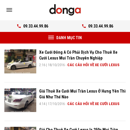
09.33.44.99.86
09.33.44.99.86
DANH MỤC TIN
Xe Cưới Đông A Có Phải Dịch Vụ Cho Thuê Xe
Cưới Lexus Mui Trần Chuyên Nghiệp
2:16
|
18/10/2016
-
CÁC CÂU HỎI VỀ XE CƯỚI LEXUS
Giá Thuê Xe Cưới Mui Trần Lexus Ở Hưng Yên Thì
Giá Như Thế Nào
4:14
|
17/10/2016
-
CÁC CÂU HỎI VỀ XE CƯỚI LEXUS
Giá Cho Thuê Xe Cưới Lexus Is 250c Mui Trần