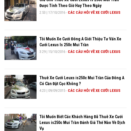
Được Tính Theo Giờ Hay Theo Ngày
2:53
|
17/10/2016
-
CÁC CÂU HỎI VỀ XE CƯỚI LEXUS
Tôi Muốn Xe Cưới Đông A Giới Thiệu Tư Vấn Xe
Cưới Lexus Is 250c Mui Trần
3:29
|
15/10/2016
-
CÁC CÂU HỎI VỀ XE CƯỚI LEXUS
Thuê Xe Cưới Leuxs is250c Mui Trần Của Đông A
Có Cần Đặt Cọc Không ?
4:23
|
09/09/2015
-
CÁC CÂU HỎI VỀ XE CƯỚI LEXUS
Tôi Muốn Biết Các Khách Hàng Đã Thuê Xe Cưới
Lexus is250c Mui Trần Đánh Giá Thế Nào Về Dịch
Vụ