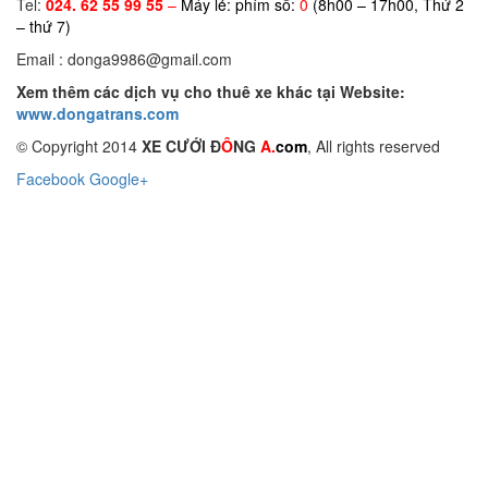
Tel:
024. 62 55 99 55
–
Máy lẻ: phím số:
0
(8h00 – 17h00, Thứ 2
– thứ 7)
Email : donga9986@gmail.com
Xem thêm các dịch vụ cho thuê xe khác tại Website:
www.dongatrans.com
© Copyright 2014
XE CƯỚI Đ
Ô
NG
A.
com
, All rights reserved
Facebook
Google+