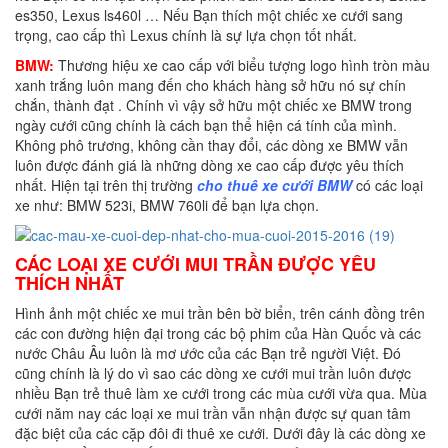
es350, Lexus ls460l … Nếu Bạn thích một chiếc xe cưới sang
trọng, cao cấp thì Lexus chính là sự lựa chọn tốt nhất.
BMW:
Thương hiệu xe cao cấp với biểu tượng logo hình tròn màu
xanh trắng luôn mang đến cho khách hàng sở hữu nó sự chín
chắn, thành đạt . Chính vì vậy sở hữu một chiếc xe BMW trong
ngày cưới cũng chính là cách bạn thể hiện cá tính của mình.
Không phô trương, không cần thay đổi, các dòng xe BMW vẫn
luôn được đánh giá là những dòng xe cao cấp được yêu thích
nhất. Hiện tại trên thị trường
cho thuê xe cưới BMW
có các loại
xe như: BMW 523i, BMW 760li để bạn lựa chọn.
CÁC LOẠI XE CƯỚI MUI TRẦN ĐƯỢC YÊU
THÍCH NHẤT
Hình ảnh một chiếc xe mui trần bên bờ biển, trên cánh đồng trên
các con đường hiện đại trong các bộ phim của Hàn Quốc và các
nước Châu Âu luôn là mơ ước của các Bạn trẻ người Việt. Đó
cũng chính là lý do vì sao các dòng xe cưới mui trần luôn được
nhiều Bạn trẻ thuê làm xe cưới trong các mùa cưới vừa qua. Mùa
cưới năm nay các loại xe mui trần vẫn nhận được sự quan tâm
đặc biệt của các cặp đôi đi thuê xe cưới. Dưới đây là các dòng xe