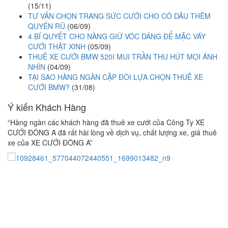
(15/11)
TƯ VẤN CHỌN TRANG SỨC CƯỚI CHO CÔ DÂU THÊM
QUYẾN RŨ
(06/09)
4 BÍ QUYẾT CHO NÀNG GIỮ VÓC DÁNG ĐỂ MẶC VÁY
CƯỚI THẬT XINH
(05/09)
THUÊ XE CƯỚI BMW 520I MUI TRẦN THU HÚT MỌI ÁNH
NHÌN
(04/09)
TẠI SAO HÀNG NGÀN CẶP ĐÔI LỰA CHỌN THUÊ XE
CƯỚI BMW?
(31/08)
Ý kiến Khách Hàng
“Hàng ngàn các khách hàng đã thuê xe cưới của Công Ty XE
C
CƯỚI ĐÔNG A đã rất hài lòng về dịch vụ, chất lượng xe, giá thuê
th
xe của XE CƯỚI ĐÔNG A”
ĐÔ
ti