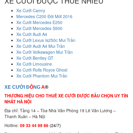
XE CƯỚI ĐƯỢC THUÊ NHIỀU
Xe Cưới Camry
Mercedes C200 Đời Mới 2016
Xe Cưới Mercedes E250
Xe Cưới Mercedes S500
Xe Cưới Audi A4
Xe Cưới Lexus Is250c Mui Trần
Xe Cưới Audi A4 Mui Trần
Xe Cưới Volkswagen Mui Trần
Xe Cưới Bentley GT
Xe Cưới Limousine
Xe Cưới Rolls Royce Ghost
Xe Cưới Phantom Mui Trần
XE CƯỚI Đ
Ô
NG
A
®
THƯƠNG HIỆU CHO THUÊ XE CƯỚI ĐƯỢC BẦU CHỌN UY TÍN
NHẤT HÀ NỘI
Địa chỉ: Tầng 14 – Tòa Nhà Văn Phòng 19 Lê Văn Lương –
Thanh Xuân – Hà Nội
Hotline:
09 33 44 99 86
(24/7)