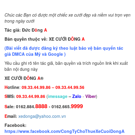
Chúc các Bạn có được một chiếc xe cưới đẹp và niềm vui trọn vẹn
trong ngày cưới
Tác giả:
Đức Đ
ô
ng
A
Bản quyền thuộc về: XE CƯỚI Đ
Ô
NG
A
(Bài viết đã được đăng ký theo luật bảo vệ bản quyển tác
giả DMCA của Mỹ và Google )
Yêu cầu ghi rõ tên tác giả, bản quyền và trích nguồn link khi xuất
bản nội dung này
XE CƯỚI Đ
Ô
NG
A
®
H
otline
:
09.33.44.99.86 – 09.33.44.99.56
S
MS:
09.33.44.99.86
(
imessage
–
Zalo
-
Viber
)
8888
9999
S
ale:
0162.884.
- 0162.665.
E
mail:
xedonga@yahoo.com.vn
Facebook:
https://www.facebook.com/CongTyChoThueXeCuoiDongA