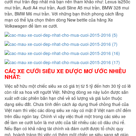
cưới mui trần đẹp nhất mà bạn nên tham khảo như: Lexus is250c
mui trần, Audi A4 mui trần, Audi Sline A5 mui trần, BMW 328 mui
trần, BMW M6 mui trần. Với những bạn thích phong cách lẵng
mạn có thể lựa chọn thêm dòng New bettle của hãng Xe
Volkswagen để làm xe cưới.
CÁC XE CƯỚI SIÊU XE ĐƯỢC MƠ ƯỚC NHIỀU
NHẤT:
Việc sở hữu một chiếc siêu xe có giá trị từ 5 tỷ đến hơn 30 tỷ có lẽ
còn rất xa hoa với người Việt. Những dòng xe này luôn được sản
xuất với các phiên bản hạn chế về số lượng và giá luôn thuộc
dạng siêu đắt. Chưa tính đến cách áp dụng thuế chồng thuế của
Việt nam thì việc các dòng siêu xe này có mặt ở Việt nam chỉ đếm
trên đầu ngón tay. Chính vì vậy việc thuê một trong các siêu xe
để làm xe cưới luôn là mơ ước của tất nhiều các cô dâu chú rể.
Nếu Bạn có khả năng tài chính và đám cưới được tổ chức quy
mô, hoành tráng thì việc có thêm một chiếc xe siêu sang sẽ giúp