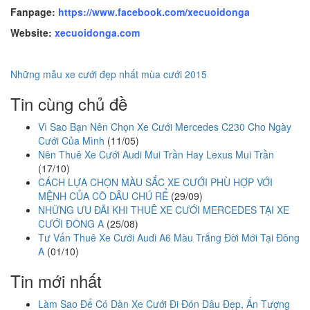
Fanpage:
https://www.facebook.com/xecuoidonga
Website:
xecuoidonga.com
Những mẫu xe cưới đẹp nhất mùa cưới 2015
Tin cùng chủ đề
Vì Sao Bạn Nên Chọn Xe Cưới Mercedes C230 Cho Ngày
Cưới Của Mình
(11/05)
Nên Thuê Xe Cưới Audi Mui Trần Hay Lexus Mui Trần
(17/10)
CÁCH LỰA CHỌN MÀU SẮC XE CƯỚI PHÙ HỢP VỚI
MỆNH CỦA CÔ DÂU CHÚ RỂ
(29/09)
NHỮNG ƯU ĐÃI KHI THUÊ XE CƯỚI MERCEDES TẠI XE
CƯỚI ĐÔNG A
(25/08)
Tư Vấn Thuê Xe Cưới Audi A6 Màu Trắng Đời Mới Tại Đông
A
(01/10)
Tin mới nhất
Làm Sao Để Có Dàn Xe Cưới Đi Đón Dâu Đẹp, Ấn Tượng