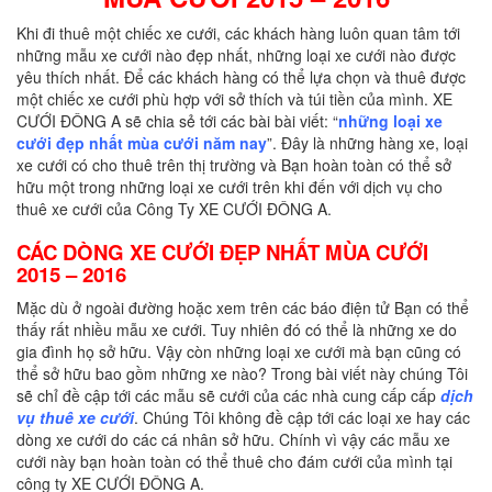
Khi đi thuê một chiếc xe cưới, các khách hàng luôn quan tâm tới
những mẫu xe cưới nào đẹp nhất, những loại xe cưới nào được
yêu thích nhất. Để các khách hàng có thể lựa chọn và thuê được
một chiếc xe cưới phù hợp với sở thích và túi tiền của mình. XE
CƯỚI ĐÔNG A sẽ chia sẻ tới các bài bài viết: “
những loại xe
cưới đẹp nhất mùa cưới năm nay
”. Đây là những hàng xe, loại
xe cưới có cho thuê trên thị trường và Bạn hoàn toàn có thể sở
hữu một trong những loại xe cưới trên khi đến với dịch vụ cho
thuê xe cưới của Công Ty XE CƯỚI ĐÔNG A.
CÁC DÒNG XE CƯỚI ĐẸP NHẤT MÙA CƯỚI
2015 – 2016
Mặc dù ở ngoài đường hoặc xem trên các báo điện tử Bạn có thể
thấy rất nhiều mẫu xe cưới. Tuy nhiên đó có thể là những xe do
gia đình họ sở hữu. Vậy còn những loại xe cưới mà bạn cũng có
thể sở hữu bao gồm những xe nào? Trong bài viết này chúng Tôi
sẽ chỉ đề cập tới các mẫu sẽ cưới của các nhà cung cấp cấp
dịch
vụ thuê xe cưới
. Chúng Tôi không đề cập tới các loại xe hay các
dòng xe cưới do các cá nhân sở hữu. Chính vì vậy các mẫu xe
cưới này bạn hoàn toàn có thể thuê cho đám cưới của mình tại
công ty XE CƯỚI ĐÔNG A.