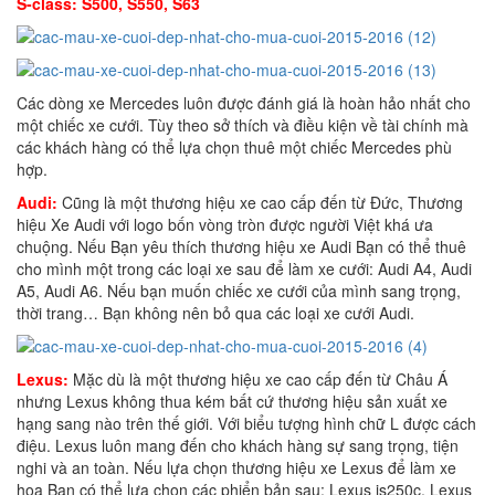
S-class: S500, S550, S63
Các dòng xe Mercedes luôn được đánh giá là hoàn hảo nhất cho
một chiếc xe cưới. Tùy theo sở thích và điều kiện về tài chính mà
các khách hàng có thể lựa chọn thuê một chiếc Mercedes phù
hợp.
Audi:
Cũng là một thương hiệu xe cao cấp đến từ Đức, Thương
hiệu Xe Audi với logo bốn vòng tròn được người Việt khá ưa
chuộng. Nếu Bạn yêu thích thương hiệu xe Audi Bạn có thể thuê
cho mình một trong các loại xe sau để làm xe cưới: Audi A4, Audi
A5, Audi A6. Nếu bạn muốn chiếc xe cưới của mình sang trọng,
thời trang… Bạn không nên bỏ qua các loại xe cưới Audi.
Lexus:
Mặc dù là một thương hiệu xe cao cấp đến từ Châu Á
nhưng Lexus không thua kém bất cứ thương hiệu sản xuất xe
hạng sang nào trên thế giới. Với biểu tượng hình chữ L được cách
điệu. Lexus luôn mang đến cho khách hàng sự sang trọng, tiện
nghi và an toàn. Nếu lựa chọn thương hiệu xe Lexus để làm xe
hoa Bạn có thể lựa chọn các phiển bản sau: Lexus is250c, Lexus