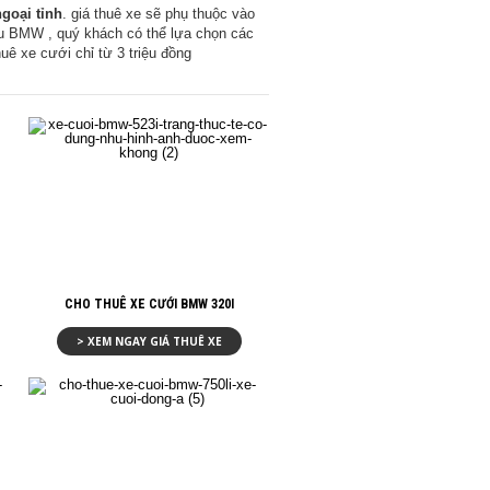
goại tỉnh
. giá thuê xe sẽ phụ thuộc vào
iệu BMW , quý khách có thể lựa chọn các
ê xe cưới chỉ từ 3 triệu đồng
CHO THUÊ XE CƯỚI BMW 320I
> XEM NGAY GIÁ THUÊ XE