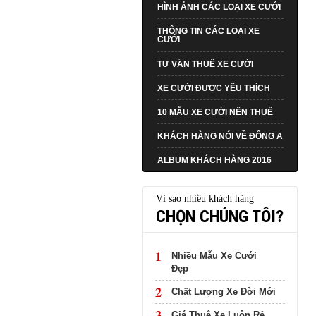
HÌNH ẢNH CÁC LOẠI XE CƯỚI
THÔNG TIN CÁC LOẠI XE
CƯỚI
TƯ VẤN THUÊ XE CƯỚI
XE CƯỚI ĐƯỢC YÊU THÍCH
10 MẪU XE CƯỚI NÊN THUÊ
KHÁCH HÀNG NÓI VỀ ĐÔNG A
ALBUM KHÁCH HÀNG 2016
Vì sao nhiều khách hàng
CHỌN CHÚNG TÔI?
1
Nhiều Mẫu Xe Cưới
Đẹp
2
Chất Lượng Xe Đời Mới
3
Giá Thuê Xe Luôn Rẻ