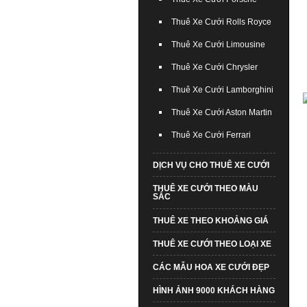
Thuê Xe Cưới Rolls Royce
Thuê Xe Cưới Limousine
Thuê Xe Cưới Chrysler
Thuê Xe Cưới Lamborghini
Thuê Xe Cưới Aston Martin
Thuê Xe Cưới Ferrari
DỊCH VỤ CHO THUÊ XE CƯỚI
THUÊ XE CƯỚI THEO MÀU
SẮC
THUÊ XE THEO KHOẢNG GIÁ
THUÊ XE CƯỚI THEO LOẠI XE
CÁC MẪU HOA XE CƯỚI ĐẸP
HÌNH ẢNH 9000 KHÁCH HÀNG