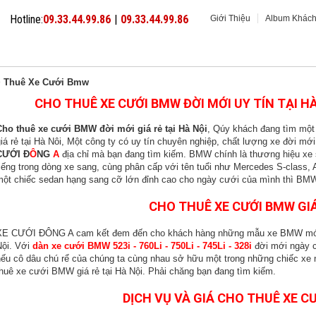
Hotline:
09.33.44.99.86
|
09.33.44.99.86
Giới Thiệu
Album Khác
XE CƯỚI GIÁ RẺ
XE CƯỚI CAO CẤP
XE CƯỚI MUI TRẦN
 Thuê Xe Cưới Bmw
CHO THUÊ XE CƯỚI BMW ĐỜI MỚI UY TÍN TẠI HÀ
Cho thuê xe cưới BMW đời mới giá rẻ tại Hà Nội
, Qúy khách đang tìm một
iá rẻ tại Hà Nôi, Một công ty có uy tín chuyên nghiệp, chất lượng xe đời mới
CƯỚI Đ
Ô
NG
A
địa chỉ mà bạn đang tìm kiếm. BMW chính là thương hiệu xe số
tiếng trong dòng xe sang, cùng phân cấp với tên tuổi như Mercedes S-class,
một chiếc sedan hạng sang cỡ lớn đỉnh cao cho ngày cưới của mình thì BMW
CHO THUÊ XE CƯỚI BMW GIÁ
XE CƯỚI ĐÔNG A cam kết đem đến cho khách hàng những mẫu xe BMW mới nh
Nội. Với
dàn xe cưới BMW 523i - 760Li - 750Li - 745Li - 328i
đời mới ngày c
nếu cô dâu chú rể của chúng ta cùng nhau sở hữu một trong những chiếc xe
thuê xe cưới BMW giá rẻ tại Hà Nội. Phải chăng bạn đang tìm kiếm.
DỊCH VỤ VÀ GIÁ CHO THUÊ XE C