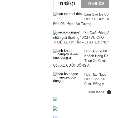
TIN NỔI BẬT
TIN HỮU ÍCH
Làm Sao Để Có
Để
Dàn Xe Cưới Đi
Có
TR
CH
BM
Đón Dâu Đẹp, Ấn Tượng
Dàn
SỨ
NÀ
520I
Xe
CƯ
GIỮ
MUI
Xe Cưới Đông A
Cướ
CH
VÓ
TR
nhận giải thưởng “DỊCH VỤ CHO
Đi
CÔ
DÁ
THU
THUÊ XE UY TÍN – CHẤT LƯỢNG”
Đón
DÂ
ĐỂ
HÚT
Dâu
TH
MẶ
MỌI
Hình Ảnh 9000
Đẹp
QU
VÁ
ÁN
Khách Hàng Đã
Ấn
RŨ
CƯ
NHÌ
Thuê Xe Cưới
Tượ
THẬ
Của XE CƯỚI ĐÔNG A
XIN
Hoa Hậu Ngọc
Hân Cùng Xe
Cưới Đông A
Xem tất cả