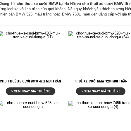
Chúng Tôi
cho thuê xe cưới BMW
tại Hà Nội và
cho thuê xe cưới BMW đi n
từng loại xe và lịch trình của quý khách. Nếu quý khách yêu thích thương h
phiên bản BMW 523i màu trắng hoặc BMW 760Li màu đen đẳng cấp với giá thu
CHO THUÊ XE CƯỚI BMW 420I MUI TRẦN
THUÊ XE CƯỚI BMW 320I MUI TRẦN
> XEM NGAY GIÁ THUÊ XE
> XEM NGAY GIÁ THUÊ XE