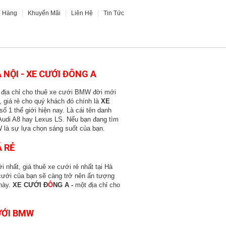
h Hàng
Khuyến Mãi
Liên Hệ
Tin Tức
XE CƯỚI SIÊU XE
HOA XE CƯỚI
 NỘI - XE CƯỚI ĐÔNG A
 địa chỉ cho thuê xe cưới BMW đời mới
, giá rẻ cho quý khách đó chính là
XE
 1 thế giới hiện nay. Là cái tên danh
 Audi A8 hay Lexus LS. Nếu bạn đang tìm
 là sự lựa chọn sáng suốt của bạn.
 RẺ
ất, giá thuê xe cưới rẻ nhất tại Hà
ưới của bạn sẽ càng trở nên ấn tượng
 này.
XE CƯỚI Đ
Ô
NG A -
một địa chỉ cho
ƯỚI BMW