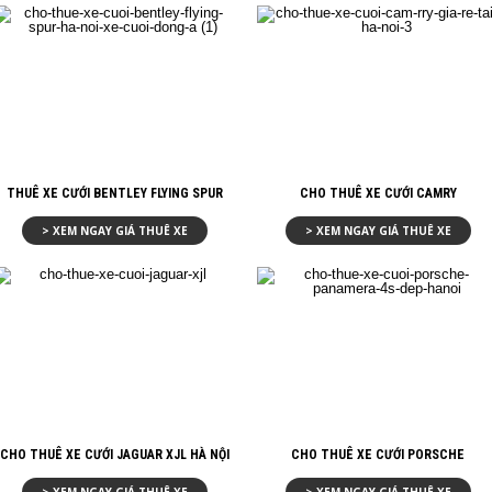
THUÊ XE CƯỚI BENTLEY FLYING SPUR
CHO THUÊ XE CƯỚI CAMRY
> XEM NGAY GIÁ THUÊ XE
> XEM NGAY GIÁ THUÊ XE
CHO THUÊ XE CƯỚI JAGUAR XJL HÀ NỘI
CHO THUÊ XE CƯỚI PORSCHE