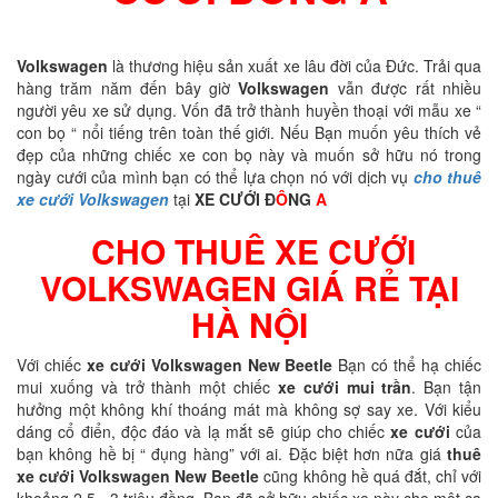
Volkswagen
là thương hiệu sản xuất xe lâu đời của Đức. Trải qua
hàng trăm năm đến bây giờ
Volkswagen
vẫn được rất nhiều
người yêu xe sử dụng. Vốn đã trở thành huyền thoại với mẫu xe “
con bọ “ nổi tiếng trên toàn thế giới. Nếu Bạn muốn yêu thích vẻ
đẹp của những chiếc xe con bọ này và muốn sở hữu nó trong
ngày cưới của mình bạn có thể lựa chọn nó với dịch vụ
cho thuê
xe cưới Volkswagen
tại
XE CƯỚI Đ
Ô
NG
A
CHO THUÊ XE CƯỚI
VOLKSWAGEN GIÁ RẺ TẠI
HÀ NỘI
Với chiếc
xe cưới Volkswagen New Beetle
Bạn có thể hạ chiếc
mui xuống và trở thành một chiếc
xe cưới mui trần
. Bạn tận
hưởng một không khí thoáng mát mà không sợ say xe. Với kiểu
dáng cổ điển, độc đáo và lạ mắt sẽ giúp cho chiếc
xe cưới
của
bạn không hề bị “ đụng hàng” với ai. Đặc biệt hơn nữa giá
thuê
xe cưới Volkswagen New Beetle
cũng không hề quá đắt, chỉ với
khoảng 2,5 - 3 triệu đồng. Bạn đã sở hữu chiếc xe này cho một ca