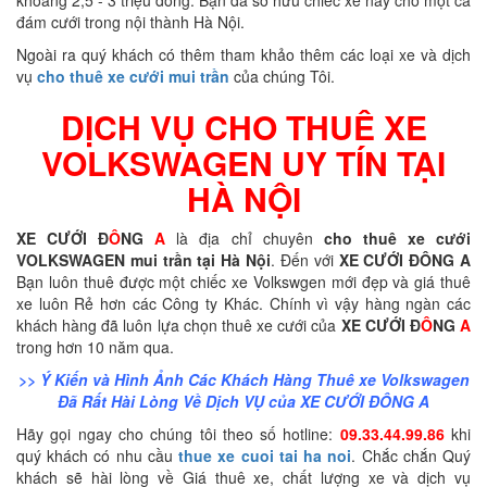
đám cưới trong nội thành Hà Nội.
Ngoài ra quý khách có thêm tham khảo thêm các loại xe và dịch
vụ
cho thuê xe cưới mui trần
của chúng Tôi.
DỊCH VỤ CHO THUÊ XE
VOLKSWAGEN UY TÍN TẠI
HÀ NỘI
XE CƯỚI Đ
Ô
NG
A
là địa chỉ chuyên
cho thuê xe cưới
VOLKSWAGEN mui trần tại Hà Nội
. Đến với
XE CƯỚI ĐÔNG A
Bạn luôn thuê được một chiếc xe Volkswgen mới đẹp và giá thuê
xe luôn Rẻ hơn các Công ty Khác. Chính vì vậy hàng ngàn các
khách hàng đã luôn lựa chọn thuê xe cưới của
XE CƯỚI Đ
Ô
NG
A
trong hơn 10 năm qua.
>> Ý Kiến và Hình Ảnh Các Khách Hàng Thuê xe Volkswagen
Đã Rất Hài Lòng Về Dịch VỤ của XE CƯỚI ĐÔNG A
Hãy gọi ngay cho chúng tôi theo số hotline:
09.33.44.99.86
khi
quý khách có nhu cầu
thue xe cuoi tai ha noi
. Chắc chắn Quý
khách sẽ hài lòng về Giá thuê xe, chất lượng xe và dịch vụ