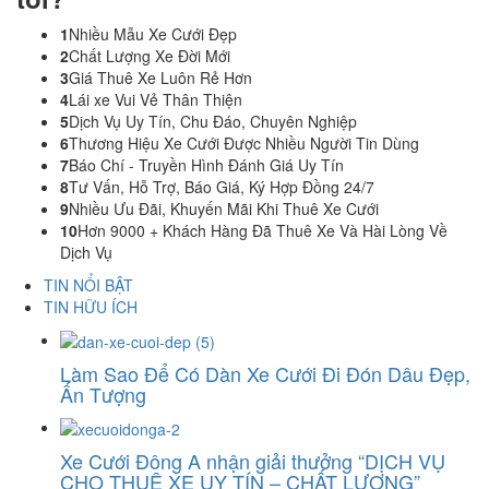
1
Nhiều Mẫu Xe Cưới Đẹp
2
Chất Lượng Xe Đời Mới
3
Giá Thuê Xe Luôn Rẻ Hơn
4
Lái xe Vui Vẻ Thân Thiện
5
Dịch Vụ Uy Tín, Chu Đáo, Chuyên Nghiệp
6
Thương Hiệu Xe Cưới Được Nhiều Người Tin Dùng
7
Báo Chí - Truyền Hình Đánh Giá Uy Tín
8
Tư Vấn, Hỗ Trợ, Báo Giá, Ký Hợp Đồng 24/7
9
Nhiều Ưu Đãi, Khuyến Mãi Khi Thuê Xe Cưới
10
Hơn 9000 + Khách Hàng Đã Thuê Xe Và Hài Lòng Về
Dịch Vụ
TIN NỔI BẬT
TIN HỮU ÍCH
Làm Sao Để Có Dàn Xe Cưới Đi Đón Dâu Đẹp,
Ấn Tượng
Xe Cưới Đông A nhận giải thưởng “DỊCH VỤ
CHO THUÊ XE UY TÍN – CHẤT LƯỢNG”