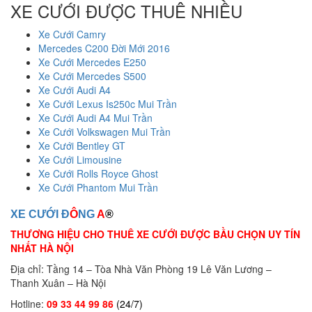
XE CƯỚI ĐƯỢC THUÊ NHIỀU
Xe Cưới Camry
Mercedes C200 Đời Mới 2016
Xe Cưới Mercedes E250
Xe Cưới Mercedes S500
Xe Cưới Audi A4
Xe Cưới Lexus Is250c Mui Trần
Xe Cưới Audi A4 Mui Trần
Xe Cưới Volkswagen Mui Trần
Xe Cưới Bentley GT
Xe Cưới Limousine
Xe Cưới Rolls Royce Ghost
Xe Cưới Phantom Mui Trần
XE CƯỚI Đ
Ô
NG
A
®
THƯƠNG HIỆU CHO THUÊ XE CƯỚI ĐƯỢC BẦU CHỌN UY TÍN
NHẤT HÀ NỘI
Địa chỉ: Tầng 14 – Tòa Nhà Văn Phòng 19 Lê Văn Lương –
Thanh Xuân – Hà Nội
Hotline:
09 33 44 99 86
(24/7)