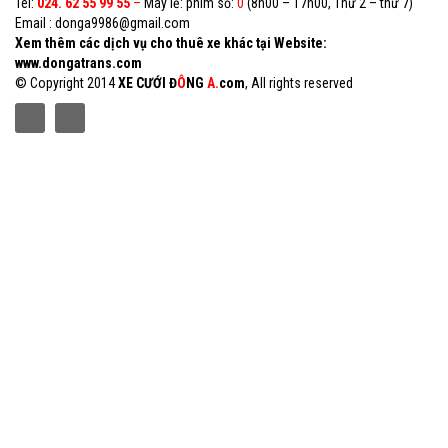
Tel:
024. 62 55 99 55
–
Máy lẻ: phím số:
0
(8h00 – 17h00, Thứ 2 – thứ 7)
Email : donga9986@gmail.com
Xem thêm các dịch vụ cho thuê xe khác tại Website:
www.dongatrans.com
© Copyright 2014
XE CƯỚI Đ
Ô
NG
A.
com
, All rights reserved