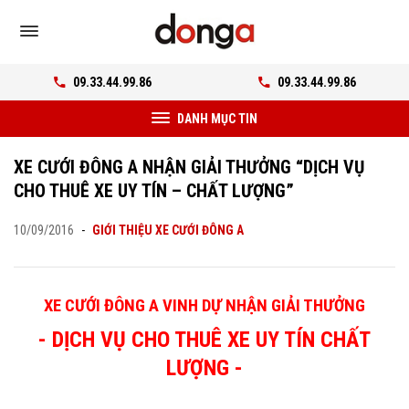
09.33.44.99.86
09.33.44.99.86
DANH MỤC TIN
XE CƯỚI ĐÔNG A NHẬN GIẢI THƯỞNG “DỊCH VỤ
CHO THUÊ XE UY TÍN – CHẤT LƯỢNG”
10/09/2016
-
GIỚI THIỆU XE CƯỚI ĐÔNG A
XE CƯỚI ĐÔNG A VINH DỰ NHẬN GIẢI THƯỞNG
- DỊCH VỤ CHO THUÊ XE UY TÍN CHẤT
LƯỢNG -