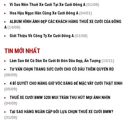
Vì Sao Nên Thuê Xe Cưới Tại Xe Cưới Đông A
(01/08)
Hoa Hậu Ngọc Hân Cùng Xe Cưới Đông A
(04/01)
ALBUM HÌNH ẢNH ĐẸP CÁC KHÁCH HÀNG THUÊ XE CƯỚI CỦA ĐÔNG
A
(14/08)
Giới Thiệu Về Công Ty Xe Cưới Đông A
(01/08)
TIN MỚI NHẤT
Làm Sao Để Có Dàn Xe Cưới Đi Đón Dâu Đẹp, Ấn Tượng
(15/11)
TƯ VẤN CHỌN TRANG SỨC CƯỚI CHO CÔ DÂU THÊM QUYẾN RŨ
(06/09)
4 BÍ QUYẾT CHO NÀNG GIỮ VÓC DÁNG ĐỂ MẶC VÁY CƯỚI THẬT XINH
(05/09)
THUÊ XE CƯỚI BMW 520I MUI TRẦN THU HÚT MỌI ÁNH NHÌN
(04/09)
TẠI SAO HÀNG NGÀN CẶP ĐÔI LỰA CHỌN THUÊ XE CƯỚI BMW?
(31/08)