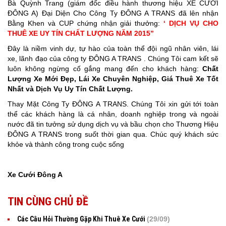
Bà Quỳnh Trang (giám đốc điều hành thương hiệu XE CƯỚI
ĐÔNG A) Đại Diện Cho Công Ty ĐÔNG A TRANS đã lên nhận
Bằng Khen và CUP chứng nhận giải thưởng:
‘ DỊCH VỤ CHO
THUÊ XE UY TÍN CHẤT LƯỢNG NĂM 2015”
Đây là niềm vinh dự, tự hào của toàn thể đội ngũ nhân viên, lái
xe, lãnh đạo của công ty ĐÔNG A TRANS . Chúng Tôi cam kết sẽ
luôn không ngừng cố gắng mang đến cho khách hàng:
Chất
Lượng Xe Mới Đẹp, Lái Xe Chuyên Nghiệp, Giá Thuê Xe Tốt
Nhất và Dịch Vụ Uy Tín Chất Lượng.
Thay Mặt Công Ty ĐÔNG A TRANS. Chúng Tôi xin gửi tới toàn
thể các khách hàng là cá nhân, doanh nghiệp trong và ngoài
nước đã tin tưởng sử dụng dịch vụ và bầu chọn cho Thương Hiệu
ĐÔNG A TRANS trong suốt thời gian qua. Chúc quý khách sức
khỏe và thành công trong cuộc sống
Xe Cưới Đông A
TIN CÙNG CHỦ ĐỀ
Các Câu Hỏi Thường Gặp Khi Thuê Xe Cưới
(29/09)