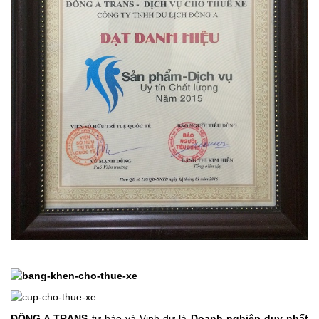
ĐÔNG A TRANS
tự hào và Vinh dự là
Doanh nghiệp duy nhất