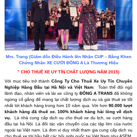
Mrs. Trang (Giám đốc Điều Hành lên Nhận CUP – Bằng Khen
Chứng Nhân
XE CƯỚI ĐÔNG A
Là Thương Hiệu
” CHO THUÊ XE UY TÍN CHẤT LƯỢNG NĂM 2015)
Với mục tiêu trở thành
Công Ty Cho Thuê Xe Uy Tín Chuyên
Nghiệp Hàng Đầu tại Hà Nội và Việt Nam
. Toàn thể đội ngũ
lãnh đạo, nhân viên và lái xe công ty
ĐÔNG A TRANS
đã không
ngừng cố gắng để mang lại chất lượng dịch vụ và giá thuê xe tốt
nhất tới khách hàng trong hơn 10 năm qua. Với hơn
90.000 lượt
khách hàng đã thuê xe. 100% khách hàng hài lòng về dịch
vụ.
Là nhà cung cấp dịch vụ cho thuê xe du lịch, xe cưới hàng
đầu tại hà Nội. Là đối tác vận chuyển của các tập lớn của nước
ngoài tại Việt nam. Là đơn vị duy nhất tham gia cung cấp dịch vụ
cho thuê xe tới hầu hết các hội nghị quốc tại Việt Nam như ASEM,