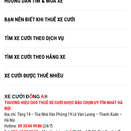
HƯỚNG DẪN TÌM & MUA XE
BẠN NÊN BIẾT KHI THUÊ XE CƯỚI
TÌM XE CƯỚI THEO DỊCH VỤ
TÌM XE CƯỚI THEO HÃNG XE
XE CƯỚI ĐƯỢC THUÊ NHIỀU
XE CƯỚI Đ
Ô
NG
A
®
THƯƠNG HIỆU CHO THUÊ XE CƯỚI ĐƯỢC BẦU CHỌN UY TÍN NHẤT HÀ
NỘI
Địa chỉ: Tầng 14 – Tòa Nhà Văn Phòng 19 Lê Văn Lương – Thanh Xuân –
Hà Nội
Hotline:
09 33 44 99 86
(24/7)