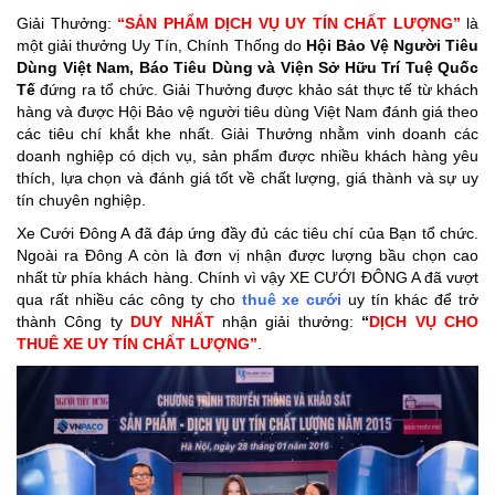
Giải Thưởng:
“SẢN PHẨM DỊCH VỤ UY TÍN CHẤT LƯỢNG”
là
một giải thưởng Uy Tín, Chính Thống do
Hội Bảo Vệ Người Tiêu
Dùng Việt Nam, Báo Tiêu Dùng và Viện Sở Hữu Trí Tuệ Quốc
Tế
đứng ra tổ chức. Giải Thưởng được khảo sát thực tế từ khách
hàng và được Hội Bảo vệ người tiêu dùng Việt Nam đánh giá theo
các tiêu chí khắt khe nhất. Giải Thưởng nhằm vinh doanh các
doanh nghiệp có dịch vụ, sản phẩm được nhiều khách hàng yêu
thích, lựa chọn và đánh giá tốt về chất lượng, giá thành và sự uy
tín chuyên nghiệp.
Xe Cưới Đông A đã đáp ứng đầy đủ các tiêu chí của Bạn tổ chức.
Ngoài ra Đông A còn là đơn vị nhận được lượng bầu chọn cao
nhất từ phía khách hàng. Chính vì vậy XE CƯỚI ĐÔNG A đã vượt
qua rất nhiều các công ty cho
thuê xe cưới
uy tín khác để trở
thành Công ty
DUY NHẤT
nhận giải thưởng:
“
DỊCH VỤ CHO
THUÊ XE UY TÍN CHẤT LƯỢNG”
.