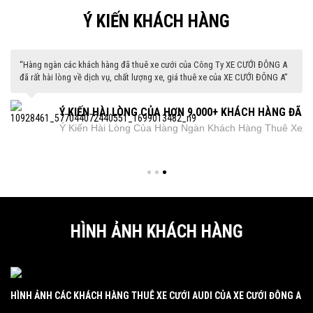
Ý KIẾN KHÁCH HÀNG
“Hàng ngàn các khách hàng đã thuê xe cưới của Công Ty XE CƯỚI ĐÔNG A
đã rất hài lòng về dịch vụ, chất lượng xe, giá thuê xe của XE CƯỚI ĐÔNG A”
Ý KIẾN HÀI LÒNG CỦA HƠN 9.000+ KHÁCH HÀNG ĐÃ
Ý Kiến Hài Lòng Của Hàng Ngàn Khách Hàng Thuê Xe
NG
THUÊ XE CỦA XE CƯỚI ĐÔNG A
Của XE CƯỚI ĐÔNG A
HÌNH ẢNH KHÁCH HÀNG
HÌNH ẢNH CÁC KHÁCH HÀNG THUÊ XE CƯỚI AUDI CỦA XE CƯỚI ĐÔNG A
HÌ