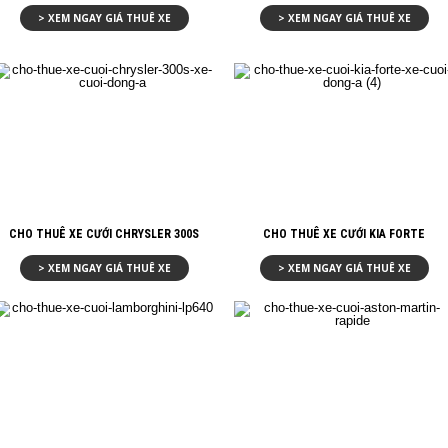
Làm
TƯ
4
THUÊ
> XEM NGAY GIÁ THUÊ XE
> XEM NGAY GIÁ THUÊ XE
Sao
VẤN
BÍ
XE
CHỌN
QUYẾT
CƯỚI
ANG
O
W
C
NG
ỚI
i
O
C
ẦN
NG
U
ÊM
C
,
YẾN
Y
H
ỚI
N
ng
T
CHO THUÊ XE CƯỚI CHRYSLER 300S
CHO THUÊ XE CƯỚI KIA FORTE
H
> XEM NGAY GIÁ THUÊ XE
> XEM NGAY GIÁ THUÊ XE