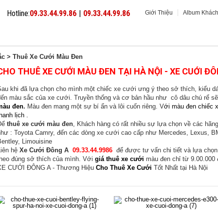
Hotline:
09.33.44.99.86
|
09.33.44.99.86
Giới Thiệu
Album Khác
XE CƯỚI GIÁ RẺ
XE CƯỚI CAO CẤP
XE CƯỚI MUI TRẦN
ắc
> Thuê Xe Cưới Màu Đen
CHO THUÊ XE CƯỚI MÀU ĐEN TẠI HÀ NỘI - XE CUỚI Đ
au khi đã lựa chọn cho mình một chiếc xe cưới ưng ý theo sở thích, kiểu dán
đến màu sắc của xe cưới. Truyền thống và cơ bản hầu như cô dâu chú rể s
màu đen
.
Màu đen mang một sự bí ẩn và lôi cuốn riêng. V
ới màu đen chiếc x
hanh lịch .
Để
thuê xe cưới màu đen
, Khách hàng có rất nhiều sự lựa chọn về các hãng 
như : Toyota Camry, đến các dòng xe cưới cao cấp như Mercedes, Lexus, B
entley, Limouisine
Liên hệ
Xe Cưới Đông A
09.33.44.9986
để được tư vấn chi tiết và lựa chọ
theo đúng sở thích của mình. Với
giá thuê xe cưới
màu đen chỉ từ 9.00.000 
XE CƯỚI ĐÔNG A - Thương Hiệu
Cho Thuê Xe Cưới
Tốt Nhất tại Hà Nội