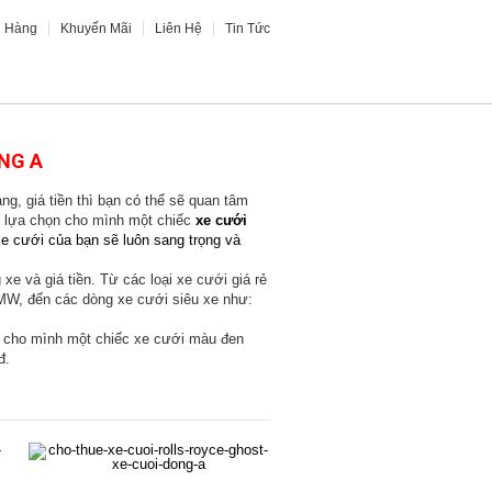
h Hàng
Khuyến Mãi
Liên Hệ
Tin Tức
XE CƯỚI SIÊU XE
HOA XE CƯỚI
ÔNG A
g, giá tiền thì bạn có thể sẽ quan tâm
ẽ lựa chọn cho mình một chiếc
xe cưới
e cưới của bạn sẽ luôn sang trọng và
xe và giá tiền. Từ các loại xe cưới giá rẻ
MW, đến các dòng xe cưới siêu xe như:
n cho mình một chiếc xe cưới màu đen
đ.