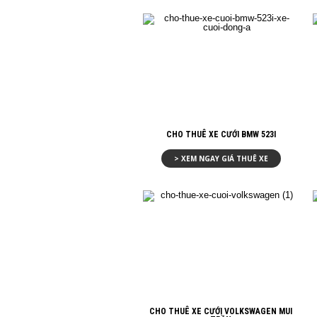
CHO THUÊ XE CƯỚI BMW 523I
> XEM NGAY GIÁ THUÊ XE
CHO THUÊ XE CƯỚI VOLKSWAGEN MUI