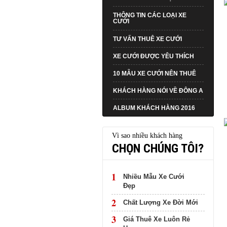
THÔNG TIN CÁC LOẠI XE
CƯỚI
TƯ VẤN THUÊ XE CƯỚI
XE CƯỚI ĐƯỢC YÊU THÍCH
10 MẪU XE CƯỚI NÊN THUÊ
KHÁCH HÀNG NÓI VỀ ĐÔNG A
ALBUM KHÁCH HÀNG 2016
Vì sao nhiều khách hàng
CHỌN CHÚNG TÔI?
1
Nhiều Mẫu Xe Cưới
Đẹp
2
Chất Lượng Xe Đời Mới
3
Giá Thuê Xe Luôn Rẻ