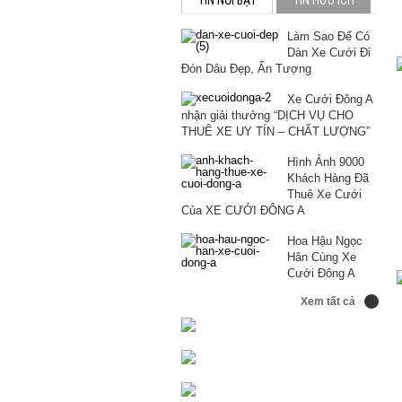
TIN NỔI BẬT
TIN HỮU ÍCH
Làm Sao Để Có
Để
Dàn Xe Cưới Đi
Có
TR
CH
BM
Đón Dâu Đẹp, Ấn Tượng
Dàn
SỨ
NÀ
520I
Xe
CƯ
GIỮ
MUI
Xe Cưới Đông A
Cướ
CH
VÓ
TR
nhận giải thưởng “DỊCH VỤ CHO
Đi
CÔ
DÁ
THU
THUÊ XE UY TÍN – CHẤT LƯỢNG”
Đón
DÂ
ĐỂ
HÚT
Dâu
TH
MẶ
MỌI
Hình Ảnh 9000
Đẹp
QU
VÁ
ÁN
Khách Hàng Đã
Ấn
RŨ
CƯ
NHÌ
Thuê Xe Cưới
Tượ
THẬ
Của XE CƯỚI ĐÔNG A
XIN
Hoa Hậu Ngọc
Hân Cùng Xe
Cưới Đông A
Xem tất cả