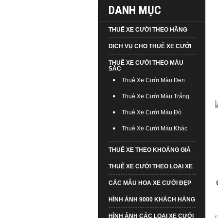
DANH MỤC
THUÊ XE CƯỚI THEO HÃNG
DỊCH VỤ CHO THUÊ XE CƯỚI
THUÊ XE CƯỚI THEO MÀU
SẮC
Thuê Xe Cưới Màu Đen
Thuê Xe Cưới Màu Trắng
Thuê Xe Cưới Màu Đỏ
Thuê Xe Cưới Màu Khác
THUÊ XE THEO KHOẢNG GIÁ
THUÊ XE CƯỚI THEO LOẠI XE
CÁC MẪU HOA XE CƯỚI ĐẸP
HÌNH ẢNH 9000 KHÁCH HÀNG
HÌNH ẢNH CÁC LOẠI XE CƯỚI