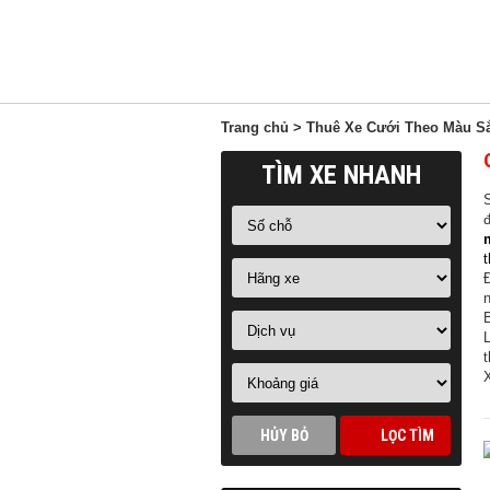
Trang chủ
>
Thuê Xe Cưới Theo Màu S
TÌM XE NHANH
S
t
B