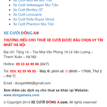
Xe Cưới Volkswagen Mui Trần
Xe Cưới Bentley GT
Xe Cưới Limousine
Xe Cưới Rolls Royce Ghost
Xe Cưới Phantom Mui Trần
XE CƯỚI Đ
Ô
NG
A
®
THƯƠNG HIỆU CHO THUÊ XE CƯỚI ĐƯỢC BẦU CHỌN UY TÍN
NHẤT HÀ NỘI
Địa chỉ: Tầng 14 – Tòa Nhà Văn Phòng 19 Lê Văn Lương –
Thanh Xuân – Hà Nội
Hotline:
09 33 44 99 86
(24/7)
Tel:
024. 62 55 99 55
–
Máy lẻ: phím số:
0
(8h00 – 17h00, Thứ 2
– thứ 7)
Email : donga9986@gmail.com
Xem thêm các dịch vụ cho thuê xe khác tại Website:
www.dongatrans.com
© Copyright 2014
XE CƯỚI Đ
Ô
NG
A.
com
, All rights reserved