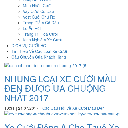
Mua Nhẫn Cưới
Váy Cưới Cô Dâu
Vest Cưới Chú Rể
Trang Điểm Cô Dâu
Lễ Ăn Hỏi
Trang Trí Hoa Cưới
Kinh Nghiệm Xe Cưới
DỊCH VỤ CƯỚI HỎI
Tìm Hiểu Về Các Loại Xe Cưới
Câu Chuyện Của Khách Hàng
NHỮNG LOẠI XE CƯỚI MÀU
ĐEN ĐƯỢC ƯA CHUỘNG
NHẤT 2017
10:31
|
24/07/2017
-
Các Câu Hỏi Về Xe Cưới Màu Đen
Xe Cưới Đông A Cho Thuê Xe