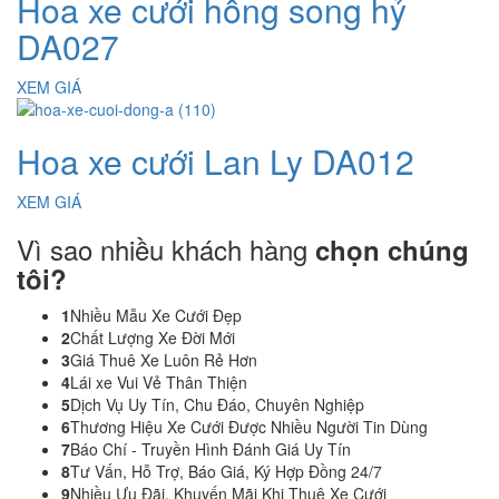
Hoa xe cưới hồng song hỷ
DA027
XEM GIÁ
Hoa xe cưới Lan Ly DA012
XEM GIÁ
Vì sao nhiều khách hàng
chọn chúng
tôi?
1
Nhiều Mẫu Xe Cưới Đẹp
2
Chất Lượng Xe Đời Mới
3
Giá Thuê Xe Luôn Rẻ Hơn
4
Lái xe Vui Vẻ Thân Thiện
5
Dịch Vụ Uy Tín, Chu Đáo, Chuyên Nghiệp
6
Thương Hiệu Xe Cưới Được Nhiều Người Tin Dùng
7
Báo Chí - Truyền Hình Đánh Giá Uy Tín
8
Tư Vấn, Hỗ Trợ, Báo Giá, Ký Hợp Đồng 24/7
9
Nhiều Ưu Đãi, Khuyến Mãi Khi Thuê Xe Cưới