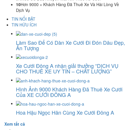
10
Hơn 9000 + Khách Hàng Đã Thuê Xe Và Hài Lòng Về
Dịch Vụ
TIN NỔI BẬT
TIN HỮU ÍCH
Làm Sao Để Có Dàn Xe Cưới Đi Đón Dâu Đẹp,
Ấn Tượng
Xe Cưới Đông A nhận giải thưởng “DỊCH VỤ
CHO THUÊ XE UY TÍN – CHẤT LƯỢNG”
Hình Ảnh 9000 Khách Hàng Đã Thuê Xe Cưới
Của XE CƯỚI ĐÔNG A
Hoa Hậu Ngọc Hân Cùng Xe Cưới Đông A
Xem tất cả