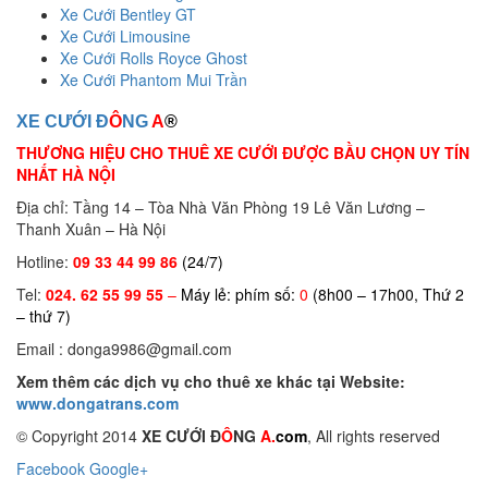
Xe Cưới Bentley GT
Xe Cưới Limousine
Xe Cưới Rolls Royce Ghost
Xe Cưới Phantom Mui Trần
XE CƯỚI Đ
Ô
NG
A
®
THƯƠNG HIỆU CHO THUÊ XE CƯỚI ĐƯỢC BẦU CHỌN UY TÍN
NHẤT HÀ NỘI
Địa chỉ: Tầng 14 – Tòa Nhà Văn Phòng 19 Lê Văn Lương –
Thanh Xuân – Hà Nội
Hotline:
09 33 44 99 86
(24/7)
Tel:
024. 62 55 99 55
–
Máy lẻ: phím số:
0
(8h00 – 17h00, Thứ 2
– thứ 7)
Email : donga9986@gmail.com
Xem thêm các dịch vụ cho thuê xe khác tại Website:
www.dongatrans.com
© Copyright 2014
XE CƯỚI Đ
Ô
NG
A.
com
, All rights reserved
Facebook
Google+