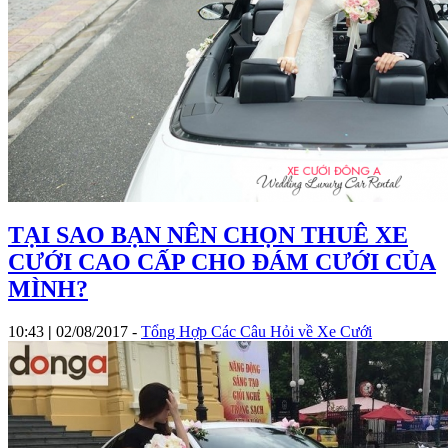
TẠI SAO BẠN NÊN CHỌN THUÊ XE
CƯỚI CAO CẤP CHO ĐÁM CƯỚI CỦA
MÌNH?
10:43
|
02/08/2017
-
Tổng Hợp Các Câu Hỏi về Xe Cưới