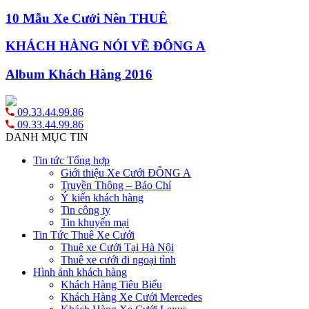
10 Mẫu Xe Cưới Nên THUÊ
KHÁCH HÀNG NÓI VỀ ĐÔNG A
Album Khách Hàng 2016
09.33.44.99.86
09.33.44.99.86
DANH MỤC TIN
Tin tức Tổng hợp
Giới thiệu Xe Cưới ĐÔNG A
Truyền Thông – Báo Chí
Ý kiến khách hàng
Tin công ty
Tin khuyến mại
Tin Tức Thuê Xe Cưới
Thuê xe Cưới Tại Hà Nội
Thuê xe cưới đi ngoại tỉnh
Hình ảnh khách hàng
Khách Hàng Tiêu Biểu
Khách Hàng Xe Cưới Mercedes