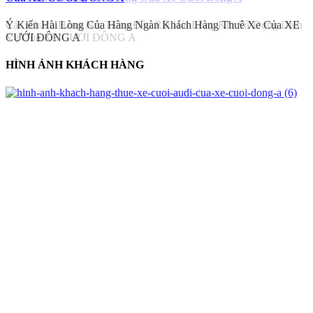
Các Khách Hàng Nổi Tiếng Đều Rất Hài Lòng Khi Sử Dụng Dịch
H
Vụ Của XE CƯỚI ĐÔNG A
HÌNH ẢNH KHÁCH HÀNG