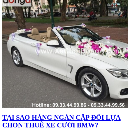
TẠI SAO HÀNG NGÀN CẶP ĐÔI LỰA
CHỌN THUÊ XE CƯỚI BMW?