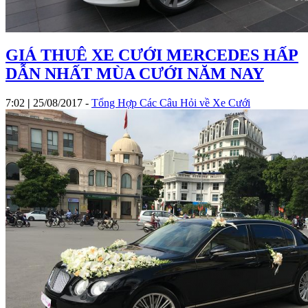
GIÁ THUÊ XE CƯỚI MERCEDES HẤP
DẪN NHẤT MÙA CƯỚI NĂM NAY
7:02
|
25/08/2017
-
Tổng Hợp Các Câu Hỏi về Xe Cưới