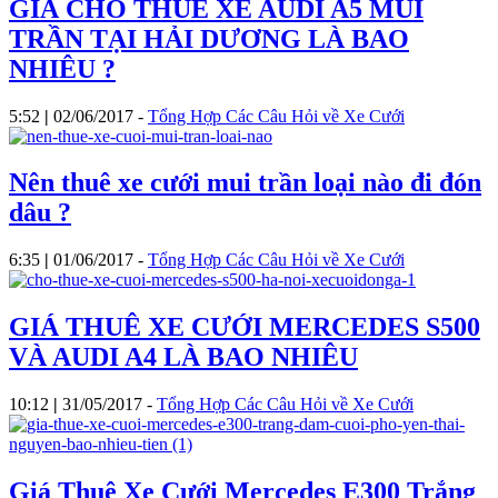
GIÁ CHO THUÊ XE AUDI A5 MUI
TRẦN TẠI HẢI DƯƠNG LÀ BAO
NHIÊU ?
5:52
|
02/06/2017
-
Tổng Hợp Các Câu Hỏi về Xe Cưới
Nên thuê xe cưới mui trần loại nào đi đón
dâu ?
6:35
|
01/06/2017
-
Tổng Hợp Các Câu Hỏi về Xe Cưới
GIÁ THUÊ XE CƯỚI MERCEDES S500
VÀ AUDI A4 LÀ BAO NHIÊU
10:12
|
31/05/2017
-
Tổng Hợp Các Câu Hỏi về Xe Cưới
Giá Thuê Xe Cưới Mercedes E300 Trắng