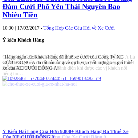
Đám Cưới Phổ Yên Thái Nguyên Bao
Nhiêu Tiền
10:30
|
17/03/2017
-
Tổng Hợp Các Câu Hỏi về Xe Cưới
Ý kiến Khách Hàng
CÁC KHÁCH HÀNG NỔI TIẾNG CỦA XE CƯỚI ĐÔNG A Là
“
một thương hiệu cho thue xe cuoi uy tín, chuyên nghiệp. XE CƯỚI
N
ĐÔNG A Rất vui mừng và hãnh diễn khi được các vị khách nổi
tiếng tin…
C
Các Khách Hàng Nổi Tiếng Của Xe Cưới Đông A