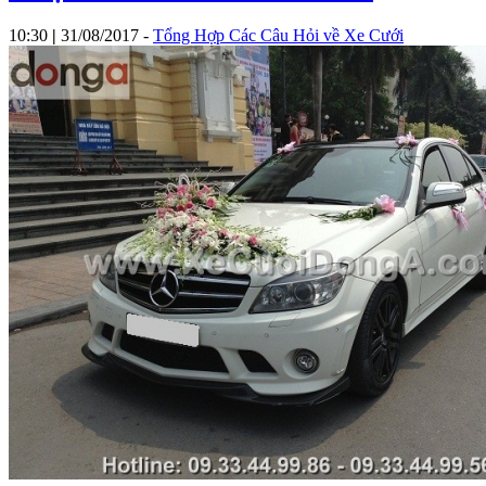
10:30
|
31/08/2017
-
Tổng Hợp Các Câu Hỏi về Xe Cưới