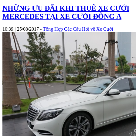
NHỮNG ƯU ĐÃI KHI THUÊ XE CƯỚI
MERCEDES TẠI XE CƯỚI ĐÔNG A
10:39
|
25/08/2017
-
Tổng Hợp Các Câu Hỏi về Xe Cưới