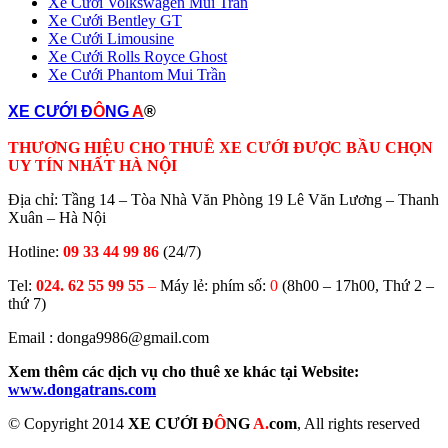
Xe Cưới Volkswagen Mui Trần
Xe Cưới Bentley GT
Xe Cưới Limousine
Xe Cưới Rolls Royce Ghost
Xe Cưới Phantom Mui Trần
XE CƯỚI Đ
Ô
NG
A
®
THƯƠNG HIỆU CHO THUÊ XE CƯỚI ĐƯỢC BẦU CHỌN
UY TÍN NHẤT HÀ NỘI
Địa chỉ: Tầng 14 – Tòa Nhà Văn Phòng 19 Lê Văn Lương – Thanh
Xuân – Hà Nội
Hotline:
09 33 44 99 86
(24/7)
Tel:
024. 62 55 99 55
–
Máy lẻ: phím số:
0
(8h00 – 17h00, Thứ 2 –
thứ 7)
Email : donga9986@gmail.com
Xem thêm các dịch vụ cho thuê xe khác tại Website:
www.dongatrans.com
© Copyright 2014
XE CƯỚI Đ
Ô
NG
A.
com
, All rights reserved