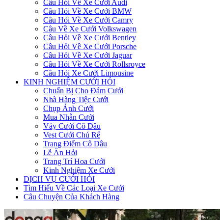
Câu Hỏi Về Xe Cưới Audi
Câu Hỏi Về Xe Cưới BMW
Câu Hỏi Về Xe Cưới Camry
Câu Về Xe Cưới Volkswagen
Câu Hỏi Về Xe Cưới Bentley
Câu Hỏi Về Xe Cưới Porsche
Câu Hỏi Về Xe Cưới Jaguar
Câu Hỏi Về Xe Cưới Rollsroyce
Câu Hỏi Xe Cưới Limousine
KINH NGHIỆM CƯỚI HỎI
Chuẩn Bị Cho Đám Cưới
Nhà Hàng Tiệc Cưới
Chụp Ảnh Cưới
Mua Nhẫn Cưới
Váy Cưới Cô Dâu
Vest Cưới Chú Rể
Trang Điểm Cô Dâu
Lễ Ăn Hỏi
Trang Trí Hoa Cưới
Kinh Nghiệm Xe Cưới
DỊCH VỤ CƯỚI HỎI
Tìm Hiểu Về Các Loại Xe Cưới
Câu Chuyện Của Khách Hàng