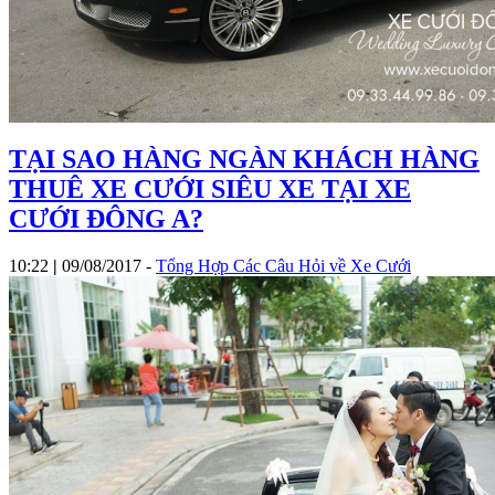
TẠI SAO HÀNG NGÀN KHÁCH HÀNG
THUÊ XE CƯỚI SIÊU XE TẠI XE
CƯỚI ĐÔNG A?
10:22
|
09/08/2017
-
Tổng Hợp Các Câu Hỏi về Xe Cưới