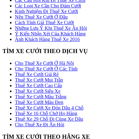
Các Câu Hỏi Khi Đi Thuê Xe Cưới
Các Loại Xe Cần Cho Đám Cưới
Kinh Nghiệm Đi Thuê Xe Cưới
Nên Thuê Xe Cưới Ở Đâu
Cách Tính Giá Thuê Xe Cưới
Những Lưu Ý Khi Thuê Xe Ăn Hỏi
Ý Kiến Nhận Xét Của Khách Hàng
Ảnh Khách Hàng Thuê Xe 2016
TÌM XE CƯỚI THEO DỊCH VỤ
Cho Thuê Xe Cưới Ở Hà Nội
Cho Thuê Xe Cưới Ở Các Tỉnh
Thuê Xe Cưới Giá Rẻ
Thuê Xe Cưới Mui Trần
Thuê Xe Cưới Cao Cấp
Thuê Xe Cưới Siêu Xe
Thuê Xe Cưới Màu Trắng
Thuê Xe Cưới Màu Đen
Thuê Xe Cưới Xe Đón Dâu 4 Chỗ
Thuê Xe 16 Chỗ Chở Họ Hàng
Thuê Xe 29 Chỗ Đi Cùng Xe Dâu
Cho Thuê Xe Đi Ăn Hỏi
TÌM XE CƯỚI THEO HÃNG XE