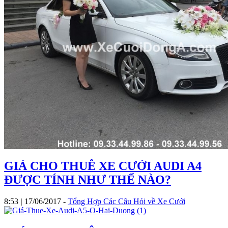
GIÁ CHO THUÊ XE CƯỚI AUDI A4
ĐƯỢC TÍNH NHƯ THẾ NÀO?
8:53
|
17/06/2017
-
Tổng Hợp Các Câu Hỏi về Xe Cưới