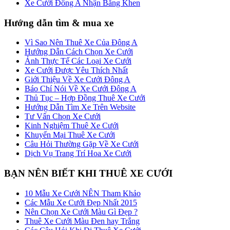
Xe Cưới Đông A Nhận Bằng Khen
Hướng dẫn tìm & mua xe
Vì Sao Nên Thuê Xe Của Đông A
Hướng Dẫn Cách Chọn Xe Cưới
Ảnh Thực Tế Các Loại Xe Cưới
Xe Cưới Được Yêu Thích Nhất
Giới Thiệu Về Xe Cưới Đông A
Báo Chí Nói Về Xe Cưới Đông A
Thủ Tục – Hợp Đồng Thuê Xe Cưới
Hướng Dẫn Tìm Xe Trên Website
Tư Vấn Chọn Xe Cưới
Kinh Nghiệm Thuê Xe Cưới
Khuyến Mại Thuê Xe Cưới
Câu Hỏi Thường Gặp Về Xe Cưới
Dịch Vụ Trang Trí Hoa Xe Cưới
BẠN NÊN BIẾT KHI THUÊ XE CƯỚI
10 Mẫu Xe Cưới NÊN Tham Khảo
Các Mẫu Xe Cưới Đẹp Nhất 2015
Nên Chọn Xe Cưới Màu Gì Đẹp ?
Thuê Xe Cưới Màu Đen hay Trắng