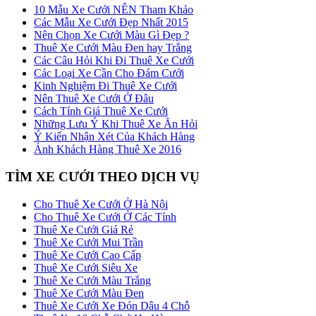
10 Mẫu Xe Cưới NÊN Tham Khảo
Các Mẫu Xe Cưới Đẹp Nhất 2015
Nên Chọn Xe Cưới Màu Gì Đẹp ?
Thuê Xe Cưới Màu Đen hay Trắng
Các Câu Hỏi Khi Đi Thuê Xe Cưới
Các Loại Xe Cần Cho Đám Cưới
Kinh Nghiệm Đi Thuê Xe Cưới
Nên Thuê Xe Cưới Ở Đâu
Cách Tính Giá Thuê Xe Cưới
Những Lưu Ý Khi Thuê Xe Ăn Hỏi
Ý Kiến Nhận Xét Của Khách Hàng
Ảnh Khách Hàng Thuê Xe 2016
TÌM XE CƯỚI THEO DỊCH VỤ
Cho Thuê Xe Cưới Ở Hà Nội
Cho Thuê Xe Cưới Ở Các Tỉnh
Thuê Xe Cưới Giá Rẻ
Thuê Xe Cưới Mui Trần
Thuê Xe Cưới Cao Cấp
Thuê Xe Cưới Siêu Xe
Thuê Xe Cưới Màu Trắng
Thuê Xe Cưới Màu Đen
Thuê Xe Cưới Xe Đón Dâu 4 Chỗ