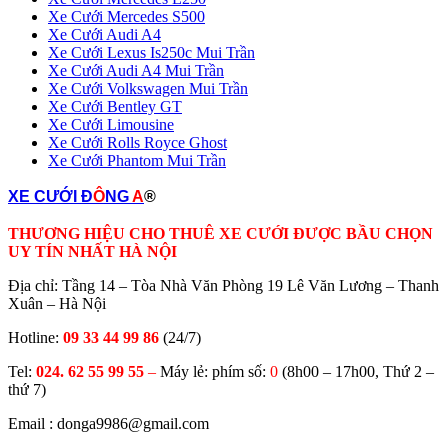
Xe Cưới Mercedes S500
Xe Cưới Audi A4
Xe Cưới Lexus Is250c Mui Trần
Xe Cưới Audi A4 Mui Trần
Xe Cưới Volkswagen Mui Trần
Xe Cưới Bentley GT
Xe Cưới Limousine
Xe Cưới Rolls Royce Ghost
Xe Cưới Phantom Mui Trần
XE CƯỚI Đ
Ô
NG
A
®
THƯƠNG HIỆU CHO THUÊ XE CƯỚI ĐƯỢC BẦU CHỌN
UY TÍN NHẤT HÀ NỘI
Địa chỉ: Tầng 14 – Tòa Nhà Văn Phòng 19 Lê Văn Lương – Thanh
Xuân – Hà Nội
Hotline:
09 33 44 99 86
(24/7)
Tel:
024. 62 55 99 55
–
Máy lẻ: phím số:
0
(8h00 – 17h00, Thứ 2 –
thứ 7)
Email : donga9986@gmail.com