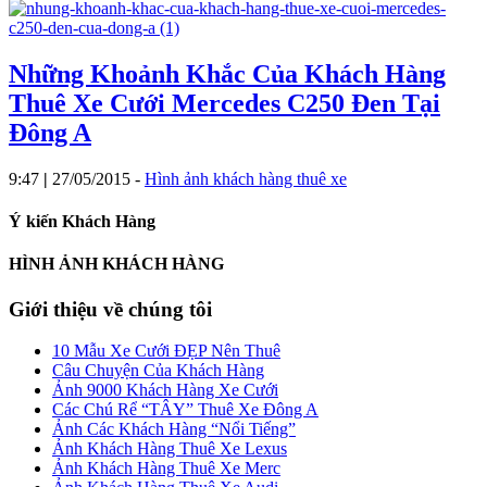
Những Khoảnh Khắc Của Khách Hàng
Thuê Xe Cưới Mercedes C250 Đen Tại
Đông A
9:47
|
27/05/2015
-
Hình ảnh khách hàng thuê xe
Ý kiến Khách Hàng
HÌNH ẢNH KHÁCH HÀNG
Giới thiệu về chúng tôi
10 Mẫu Xe Cưới ĐẸP Nên Thuê
Câu Chuyện Của Khách Hàng
Ảnh 9000 Khách Hàng Xe Cưới
Các Chú Rể “TÂY” Thuê Xe Đông A
Ảnh Các Khách Hàng “Nổi Tiếng”
Ảnh Khách Hàng Thuê Xe Lexus
Ảnh Khách Hàng Thuê Xe Merc