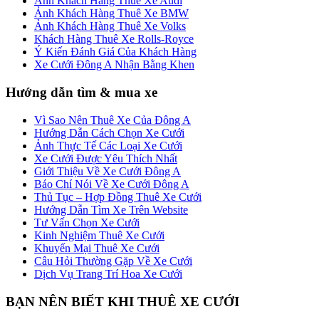
Ảnh Khách Hàng Thuê Xe Audi
Ảnh Khách Hàng Thuê Xe BMW
Ảnh Khách Hàng Thuê Xe Volks
Khách Hàng Thuê Xe Rolls-Royce
Ý Kiến Đánh Giá Của Khách Hàng
Xe Cưới Đông A Nhận Bằng Khen
Hướng dẫn tìm & mua xe
Vì Sao Nên Thuê Xe Của Đông A
Hướng Dẫn Cách Chọn Xe Cưới
Ảnh Thực Tế Các Loại Xe Cưới
Xe Cưới Được Yêu Thích Nhất
Giới Thiệu Về Xe Cưới Đông A
Báo Chí Nói Về Xe Cưới Đông A
Thủ Tục – Hợp Đồng Thuê Xe Cưới
Hướng Dẫn Tìm Xe Trên Website
Tư Vấn Chọn Xe Cưới
Kinh Nghiệm Thuê Xe Cưới
Khuyến Mại Thuê Xe Cưới
Câu Hỏi Thường Gặp Về Xe Cưới
Dịch Vụ Trang Trí Hoa Xe Cưới
BẠN NÊN BIẾT KHI THUÊ XE CƯỚI