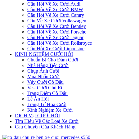
Câu Hỏi Về Xe Cưới Audi
Câu Hỏi Về Xe Cưới BMW
Câu Hỏi Về Xe Cưới Camry
Câu Về Xe Cưới Volkswagen
Câu Hỏi Về Xe Cưới Bentley
Câu Hỏi Về Xe Cưới Porsche
Câu Hỏi Về Xe Cưới Jaguar
Câu Hỏi Về Xe Cưới Rollsroyce
Câu Hỏi Xe Cưới Limousine
KINH NGHIỆM CƯỚI HỎI
Chuẩn Bị Cho Đám Cưới
Nhà Hàng Tiệc Cưới
Chụp Ảnh Cưới
Mua Nhẫn Cưới
Váy Cưới Cô Dâu
Vest Cưới Chú Rể
Trang Điểm Cô Dâu
Lễ Ăn Hỏi
Trang Trí Hoa Cưới
Kinh Nghiệm Xe Cưới
DỊCH VỤ CƯỚI HỎI
Tìm Hiểu Về Các Loại Xe Cưới
Câu Chuyện Của Khách Hàng