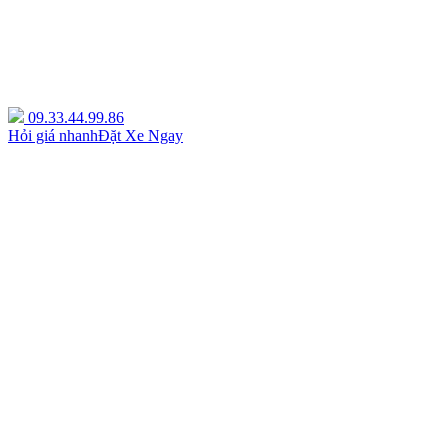
09.33.44.99.86
Hỏi giá nhanh
Đặt Xe Ngay