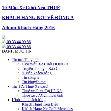
10 Mẫu Xe Cưới Nên THUÊ
KHÁCH HÀNG NÓI VỀ ĐÔNG A
Album Khách Hàng 2016
09.33.44.99.86
09.33.44.99.86
DANH MỤC TIN
Tin tức Tổng hợp
Giới thiệu Xe Cưới ĐÔNG A
Truyền Thông – Báo Chí
Ý kiến khách hàng
Tin công ty
Tin khuyến mại
Tin Tức Thuê Xe Cưới
Thuê xe Cưới Tại Hà Nội
Thuê xe cưới đi ngoại tỉnh
Hình ảnh khách hàng
Khách Hàng Tiêu Biểu
Khách Hàng Xe Cưới Mercedes