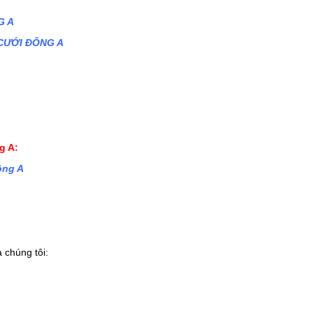
G A
E CƯỚI ĐÔNG A
g A:
ông A
 chúng tôi: