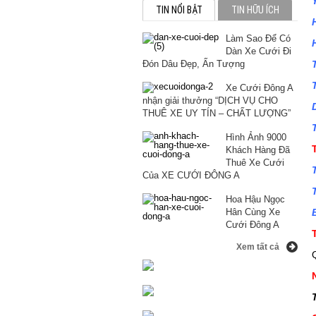
TIN NỔI BẬT
TIN HỮU ÍCH
Làm Sao Để Có
Để
Dàn Xe Cưới Đi
Có
CH
BM
Đón Dâu Đẹp, Ấn Tượng
Dàn
NÀ
520I
Xe
GIỮ
MUI
Xe Cưới Đông A
Cướ
VÓ
TR
nhận giải thưởng “DỊCH VỤ CHO
Đi
CÔ
DÁ
THU
THUÊ XE UY TÍN – CHẤT LƯỢNG”
Đón
DÂ
ĐỂ
HÚT
Dâu
TH
MẶ
MỌI
Hình Ảnh 9000
Đẹp
QU
VÁ
ÁN
Khách Hàng Đã
Ấn
RŨ
CƯ
NHÌ
Thuê Xe Cưới
Tượ
THẬ
Của XE CƯỚI ĐÔNG A
XIN
Hoa Hậu Ngọc
Hân Cùng Xe
Cưới Đông A
Xem tất cả