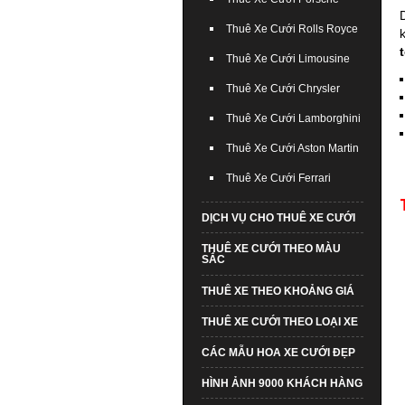
Thuê Xe Cưới Rolls Royce
Thuê Xe Cưới Limousine
Thuê Xe Cưới Chrysler
Thuê Xe Cưới Lamborghini
Thuê Xe Cưới Aston Martin
Thuê Xe Cưới Ferrari
DỊCH VỤ CHO THUÊ XE CƯỚI
THUÊ XE CƯỚI THEO MÀU
SẮC
THUÊ XE THEO KHOẢNG GIÁ
THUÊ XE CƯỚI THEO LOẠI XE
CÁC MẪU HOA XE CƯỚI ĐẸP
HÌNH ẢNH 9000 KHÁCH HÀNG