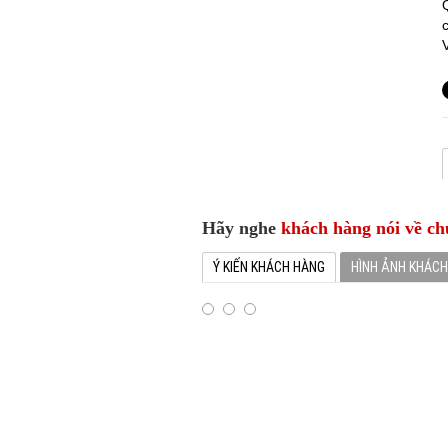
Hãy nghe
khách hàng nói về ch
Ý KIẾN KHÁCH HÀNG
HÌNH ẢNH KHÁC
CÁC KHÁCH HÀNG NỔI TIẾNG CỦA XE
hiệu cho thue xe cuoi uy tín, chuyên 
mừng và hãnh diễn khi được các vị khác
Các Khách Hàng Nổi Tiếng 
Các Khách Hàng Nổi Tiếng Đề
Vụ Của XE CƯỚI ĐÔNG A