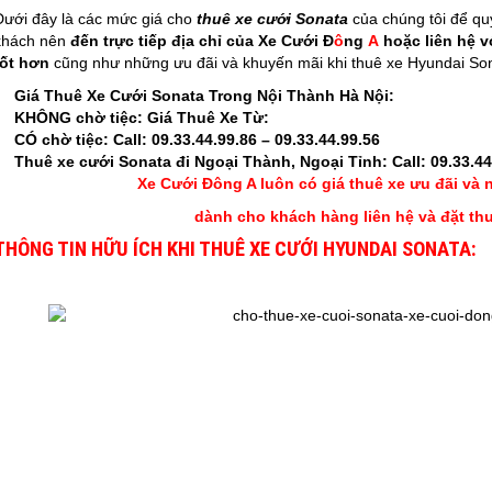
Dưới đây là các mức giá cho
thuê xe cưới Sonata
của chúng tôi để qu
khách nên
đến trực tiếp địa chỉ của
Xe Cưới Đ
ô
ng
A
hoặc liên hệ v
tốt hơn
cũng như những ưu đãi và khuyến mãi khi thuê xe Hyundai So
Giá Thuê Xe Cưới Sonata Trong Nội Thành Hà Nội:
KHÔNG chờ tiệc: Giá Thuê Xe Từ:
CÓ chờ tiệc: Call:
09.33.44.99.86 – 09.33.44.99.56
Thuê xe cưới
Sonata
đi Ngoại Thành, Ngoại Tỉnh: Call:
09.33.44
Xe Cưới Đông A luôn có giá thuê xe ưu đãi và
dành cho khách hàng liên hệ và đặt th
THÔNG TIN HỮU ÍCH KHI THUÊ XE CƯỚI HYUNDAI SONATA: