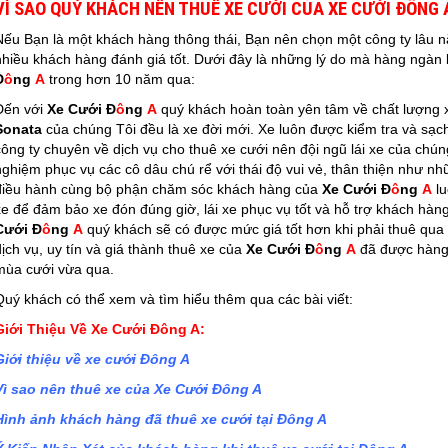
VÌ SAO QUÝ KHÁCH NÊN THUÊ XE CƯỚI CỦA XE CƯỚI ĐÔNG 
Nếu Bạn là một khách hàng thông thái, Bạn nên chọn một công ty lâu n
nhiều khách hàng đánh giá tốt. Dưới đây là những lý do mà hàng ngàn
Đ
ô
ng
A
trong hơn 10 năm qua:
Đến với
Xe Cưới Đ
ô
ng
A
quý khách hoàn toàn yên tâm về chất lượng 
Sonata
của chúng Tôi đều là xe đời mới. Xe luôn được kiểm tra và sạc
công ty chuyên về dịch vụ cho thuê xe cưới nên đội ngũ lái xe của chú
nghiệm phục vụ các cô dâu chú rể với thái độ vui vẻ, thân thiện như nh
điều hành cùng bộ phận chăm sóc khách hàng của
Xe Cưới Đ
ô
ng
A
lu
xe để đảm bảo xe đón đúng giờ, lái xe phục vụ tốt và hỗ trợ khách hàng 
Cưới Đ
ô
ng
A
quý khách sẽ có được mức giá tốt hơn khi phải thuê qu
dịch vụ, uy tín và giá thành thuê xe của
Xe Cưới Đ
ô
ng
A
đã được hàng 
mùa cưới vừa qua.
Quý khách có thể xem và tìm hiểu thêm qua các bài viết:
Giới Thiệu Về Xe Cưới Đông A:
Giới thiệu về xe cưới Đông A
Vì sao nên thuê xe của Xe Cưới Đông A
Hình ảnh khách hàng đã thuê xe cưới tại Đông A