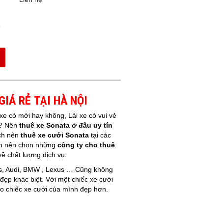
ỚI GIÁ RẺ TẠI HÀ NỘI
e có mới hay không, Lái xe có vui vẻ
ất? Nên
thuê xe Sonata ở đâu uy tín
ách nên
thuê xe cưới Sonata
tại các
Bạn nên chọn những
công ty cho thuê
ề chất lượng dịch vụ.
s, Audi, BMW , Lexus … Cũng không
ẹp khác biệt. Với một chiếc xe cưới
ho chiếc xe cưới của mình đẹp hơn.