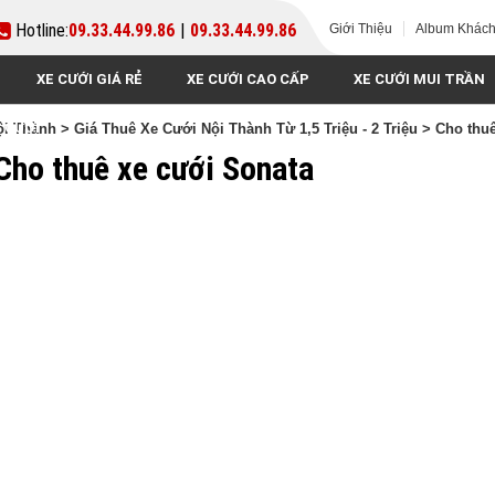
Hotline:
09.33.44.99.86
|
09.33.44.99.86
Giới Thiệu
Album Khác
XE CƯỚI GIÁ RẺ
XE CƯỚI CAO CẤP
XE CƯỚI MUI TRẦN
 CƯỚI
ội Thành
>
Giá Thuê Xe Cưới Nội Thành Từ 1,5 Triệu - 2 Triệu
> Cho thuê
Cho thuê xe cưới Sonata