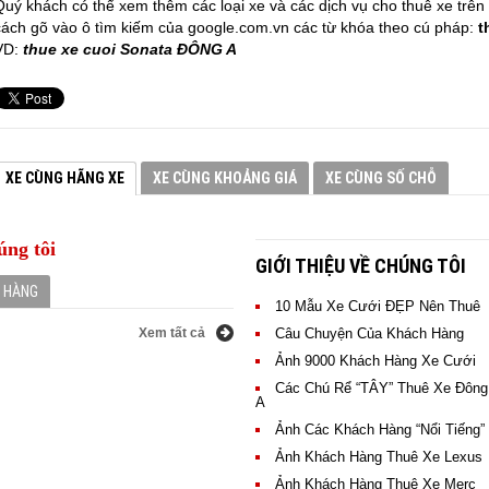
Quý khách có thể xem thêm các loại xe và các dịch vụ cho thuê xe tr
cách gõ vào ô tìm kiếm của google.com.vn các từ khóa theo cú pháp:
t
VD:
thue xe cuoi Sonata ĐÔNG A
XE CÙNG HÃNG XE
XE CÙNG KHOẢNG GIÁ
XE CÙNG SỐ CHỖ
úng tôi
GIỚI THIỆU VỀ CHÚNG TÔI
H HÀNG
10 Mẫu Xe Cưới ĐẸP Nên Thuê
Xem tất cả
Xem
Câu Chuyện Của Khách Hàng
 CƯỚI ĐÔNG A Là một thương
tất
Ảnh 9000 Khách Hàng Xe Cưới
nghiệp. XE CƯỚI ĐÔNG A Rất vui
cả
h nổi tiếng tin…
Các Chú Rể “TÂY” Thuê Xe Đông
A
CHO THUÊ XE CƯỚI SONATA
CHO THUÊ XE CƯỚI CAMRY
CHO THUÊ XE CƯỚI CAMRY
CHO THUÊ XE CƯỚI SONATA
CHO THUÊ XE CƯỚI SONATA
CHO THUÊ XE CƯỚI 29 CHỖ
Ảnh Các Khách Hàng “Nổi Tiếng”
Của Xe Cưới Đông A
> XEM NGAY GIÁ THUÊ XE
> XEM NGAY GIÁ THUÊ XE
> XEM NGAY GIÁ THUÊ XE
> XEM NGAY GIÁ THUÊ XE
> XEM NGAY GIÁ THUÊ XE
> XEM NGAY GIÁ THUÊ XE
u Rất Hài Lòng Khi Sử Dụng Dịch
Ảnh Khách Hàng Thuê Xe Lexus
Ảnh Khách Hàng Thuê Xe Merc