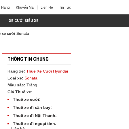
h Hàng
Khuyến Mãi
Liên Hệ
Tin Tức
XE CƯỚI SIÊU XE
 xe cưới Sonata
THÔNG TIN CHUNG
Hãng xe:
Thuê Xe Cưới Hyundai
Loại xe:
Sonata
Màu sắc:
Trắng
Giá Thuê xe:
Thuê xe cưới:
Thuê xe đi sân bay:
Thuê xe đi Nội Thành:
Thuê xe đi ngoại tỉnh:
Liên hệ