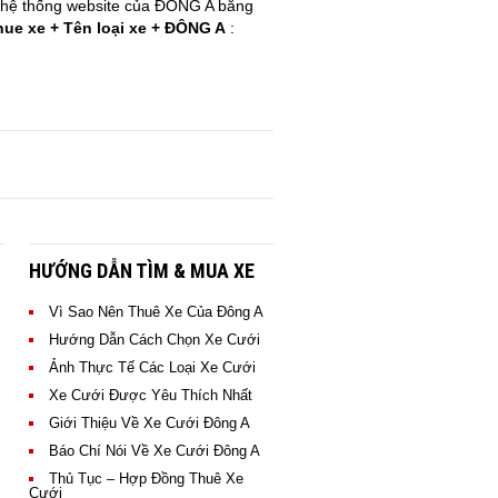
ên hệ thống website của ĐÔNG A bằng
hue xe + Tên loại xe + ĐÔNG A
:
HƯỚNG DẪN TÌM & MUA XE
Vì Sao Nên Thuê Xe Của Đông A
Hướng Dẫn Cách Chọn Xe Cưới
Hình ảnh xe Mercedes
Ảnh Thực Tế Các Loại Xe Cưới
của XE CƯỚI ĐÔNG A
phục vụ khách hàng
Xe Cưới Được Yêu Thích Nhất
Hình ảnh các khách hàng
CHO THUÊ XE CƯỚI MERCEDES C200
CHO THUÊ XE CƯỚI AUDI A4
Giới Thiệu Về Xe Cưới Đông A
ĐEN
thuê xe Mercedes của XE
CƯỚI ĐÔNG A
> XEM NGAY GIÁ THUÊ XE
Báo Chí Nói Về Xe Cưới Đông A
> XEM NGAY GIÁ THUÊ XE
Thủ Tục – Hợp Đồng Thuê Xe
Cưới