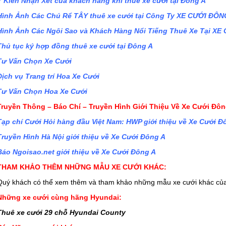
Ý Kiến Nhận Xét của khách hàng khi thuê xe cưới tại Đông A
Làm
TƯ
4
THUÊ
Hình Ảnh Các Chú Rể TÂY thuê xe cưới tại Công Ty XE CƯỚI ĐÔN
Sao
VẤN
BÍ
XE
CHỌN
QUYẾT
CƯỚI
Hình Ảnh Các Ngôi Sao và Khách Hàng Nổi Tiếng Thuê Xe Tại X
O
W
TRANG
Thủ tục ký hợp đồng thuê xe cưới tại Đông A
NG
SỨC
CƯỚI
Tư Vấn Chọn Xe Cưới
i
C
ẦN
CHO
NG
Dịch vụ Trang trí Hoa Xe Cưới
U
Tư Vấn Chọn Hoa Xe Cưới
ÊM
C
,
YẾN
Y
H
Truyền Thông – Báo Chí – Truyền Hình Giới Thiệu Về Xe Cưới Đôn
ỚI
N
ng
T
Tạp chí Cưới Hỏi hàng đầu Việt Nam: HWP giới thiệu về Xe Cưới Đ
H
Truyền Hình Hà Nội giới thiệu về Xe Cưới Đông A
Báo Ngoisao.net giới thiệu về Xe Cưới Đông A
THAM KHẢO THÊM NHỮNG MẪU XE CƯỚI KHÁC:
Quý khách có thể xem thêm và tham khảo những mẫu xe cưới khác của
Những xe cưới cùng hãng Hyundai:
Thuê xe cưới 29 chỗ Hyundai County