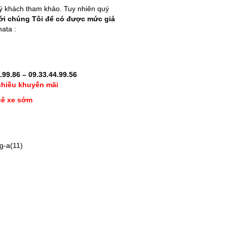
ý khách tham khảo. Tuy nhiên quý
ới chúng Tôi để có được mức giá
nata
:
.99.86 – 09.33.44.99.56
 nhiều khuyến mãi
uê xe sớm