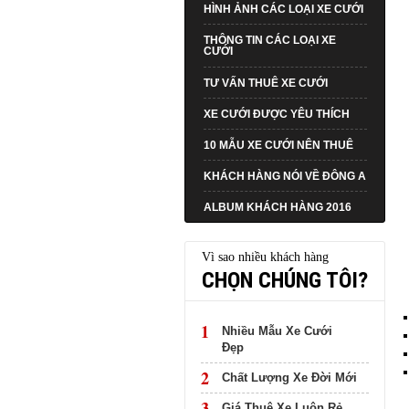
HÌNH ẢNH CÁC LOẠI XE CƯỚI
THÔNG TIN CÁC LOẠI XE
CƯỚI
TƯ VẤN THUÊ XE CƯỚI
XE CƯỚI ĐƯỢC YÊU THÍCH
10 MẪU XE CƯỚI NÊN THUÊ
KHÁCH HÀNG NÓI VỀ ĐÔNG A
ALBUM KHÁCH HÀNG 2016
Vì sao nhiều khách hàng
CHỌN CHÚNG TÔI?
1
Nhiều Mẫu Xe Cưới
Đẹp
2
Chất Lượng Xe Đời Mới
3
Giá Thuê Xe Luôn Rẻ