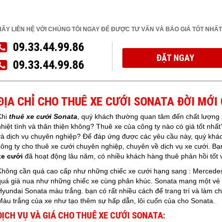
HÃY LIÊN HỆ VỚI CHÚNG TÔI NGAY ĐỂ ĐƯỢC TƯ VẤN VÀ BÁO GIÁ TỐT NHẤT
09.33.44.99.86
ĐẶT NGAY
09.33.44.99.86
ĐỊA CHỈ CHO THUÊ XE CƯỚI SONATA ĐỜI M
Khi
thuê xe cưới Sonata
, quý khách thường quan tâm đến chất lượng x
nhiệt tình và thân thiện không? Thuê xe của công ty nào có giá tốt nh
và dịch vụ chuyên nghiệp? Để đáp ứng được các yêu cầu này, quý kh
công ty cho thuê xe cưới chuyên nghiệp, chuyên về dịch vụ xe cưới. 
xe cưới
đã hoạt động lâu năm, có nhiều khách hàng thuê phản hồi tốt v
Không cần quá cao cấp như những chiếc xe cưới hạng sang : Mercede
quá già nua như những chiếc xe cùng phân khúc. Sonata mang một vẻ đ
Hyundai Sonata màu trắng. bạn có rất nhiều cách để trang trí và làm c
Màu trắng của xe như tạo thêm sự hấp dẫn, lôi cuốn của cho Sonata.
DỊCH VỤ VÀ GIÁ CHO THUÊ XE CƯỚI SONATA: