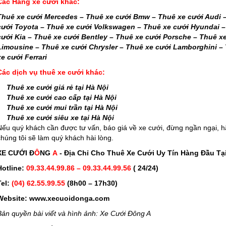
Các Hãng xe cưới khác:
Thuê xe cưới Mercedes
–
Thuê xe cưới Bmw
–
Thuê xe cưới Audi
cưới Toyota
–
Thuê xe cưới Volkswagen
–
Thuê xe cưới Hyundai
cưới Kia
–
Thuê xe cưới Bentley
–
Thuê xe cưới Porsche
–
Thuê xe
Limousine
–
Thuê xe cưới Chrysler
–
Thuê xe cưới Lamborghini
–
xe cưới Ferrari
Các dịch vụ thuê xe cưới khác:
Thuê xe cưới giá rẻ tại Hà Nội
Thuê xe cưới cao cấp tại Hà Nội
Thuê xe cưới mui trần tại Hà Nội
Thuê xe cưới siêu xe tại Hà Nội
Nếu quý khách cần được tư vấn, báo giá về xe cưới, đừng ngần ngại, h
chúng tôi sẽ làm quý khách hài lòng.
XE CƯỚI Đ
Ô
NG
A
- Địa Chỉ Cho Thuê Xe Cưới Uy Tín Hàng Đầu Tạ
Hotline:
09.33.44.99.86 – 09.33.44.99.56
( 24/24)
Tel:
(04) 62.55.99.55
(8h00 – 17h30)
Website:
www.xecuoidonga.com
Bản quyền bài viết và hình ảnh: Xe Cưới Đông A