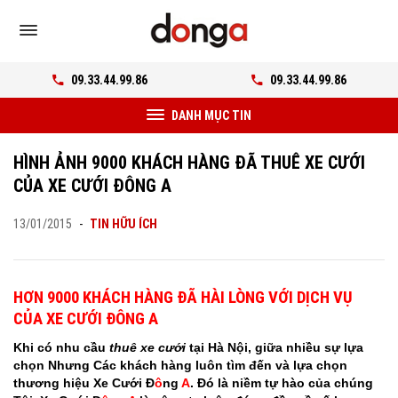
09.33.44.99.86
09.33.44.99.86
DANH MỤC TIN
HÌNH ẢNH 9000 KHÁCH HÀNG ĐÃ THUÊ XE CƯỚI
CỦA XE CƯỚI ĐÔNG A
13/01/2015
-
TIN HỮU ÍCH
HƠN 9000 KHÁCH HÀNG ĐÃ HÀI LÒNG VỚI DỊCH VỤ
CỦA XE CƯỚI ĐÔNG A
Khi có nhu cầu
thuê xe cưới
tại Hà Nội, giữa nhiều sự lựa
chọn Nhưng Các khách hàng luôn tìm đến và lựa chọn
thương hiệu Xe Cưới Đ
ô
ng
A
.
Đó là niềm tự hào của chúng