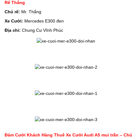
Rể Thắng
Chú rể:
Mr. Thắng
Xe Cưới:
Mercedes E300 đen
Địa chỉ:
Chung Cư Vĩnh Phúc
Đám Cưới Khách Hàng Thuê Xe Cưới Audi A5 mui trần – Chú