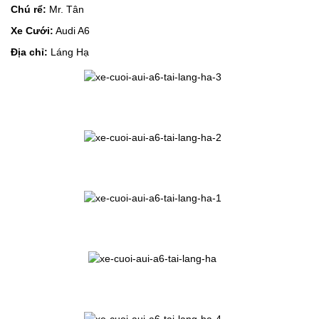
Chú rể:
Mr. Tân
Xe Cưới:
Audi A6
Địa chỉ:
Láng Hạ