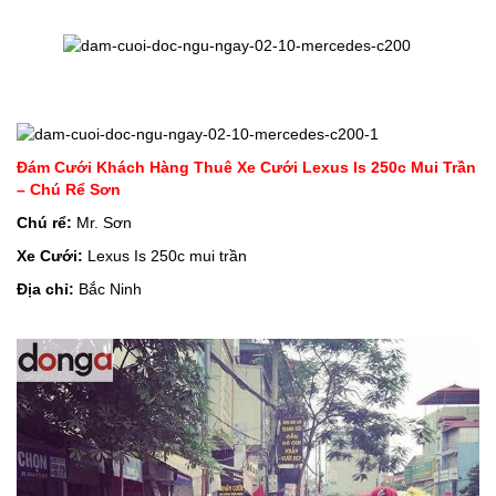
Đám Cưới Khách Hàng Thuê Xe Cưới Lexus Is 250c Mui Trần
– Chú Rể Sơn
Chú rể:
Mr. Sơn
Xe Cưới:
Lexus Is 250c mui trần
Địa chỉ:
Bắc Ninh