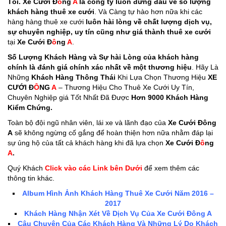
Tôi. Xe Cưới Đ
ô
ng
A
là công ty luôn đứng đầu về số lượng
khách hàng thuê xe cưới
. Và Càng tự hào hơn nữa khi các
hàng hàng thuê xe cưới
luôn hài lòng về chất lượng dịch vụ,
sự chuyên nghiệp, uy tín cũng như giá thành thuê xe cưới
tại
Xe Cưới Đ
ô
ng
A
.
Số Lượng Khách Hàng và Sự hài Lòng của khách hàng
chính là đánh giá chính xác nhất về một thương hiệu
. Hãy Là
Những
Khách Hàng Thông Thái
Khi Lựa Chọn Thương Hiệu
XE
CƯỚI Đ
Ô
NG
A
– Thương Hiệu Cho Thuê Xe Cưới Uy Tín,
Chuyên Nghiệp giá Tốt Nhất Đã Được
Hơn 9000 Khách Hàng
Kiểm Chứng.
Toàn bộ đội ngũ nhân viên, lái xe và lãnh đạo của
Xe Cưới Đông
A
sẽ không ngừng cố gắng để hoàn thiện hơn nữa nhằm đáp lại
sự ủng hộ của tất cả khách hàng khi đã lựa chọn
Xe Cưới Đ
ô
ng
A
.
Quý Khách
Click vào các Link bên Dưới
để xem thêm các
thông tin khác.
Album Hình Ảnh Khách Hàng Thuê Xe Cưới Năm 2016 –
2017
Khách Hàng Nhận Xét Về Dịch Vụ Của Xe Cưới Đông A
Câu Chuyện Của Các Khách Hàng Và Những Lý Do Khách