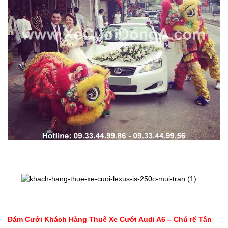
Đám Cưới Khách Hàng Thuê Xe Cưới Audi A6 – Chú rể Tân