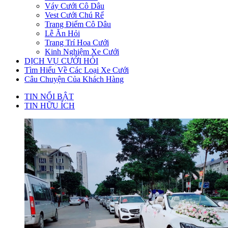
Váy Cưới Cô Dâu
Vest Cưới Chú Rể
Trang Điểm Cô Dâu
Lễ Ăn Hỏi
Trang Trí Hoa Cưới
Kinh Nghiệm Xe Cưới
DỊCH VỤ CƯỚI HỎI
Tìm Hiểu Về Các Loại Xe Cưới
Câu Chuyện Của Khách Hàng
TIN NỔI BẬT
TIN HỮU ÍCH