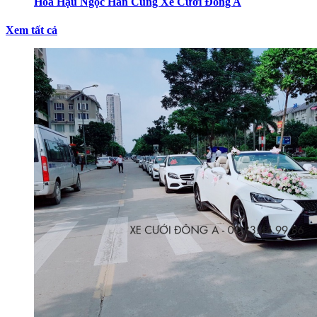
Hoa Hậu Ngọc Hân Cùng Xe Cưới Đông A
Xem tất cả