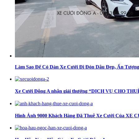
Làm Sao Để Có Dàn Xe Cưới Đi Đón Dâu Đẹp, Ấn Tượn
Xe Cưới Đông A nhận giải thưởng “DỊCH VỤ CHO T
Hình Ảnh 9000 Khách Hàng Đã Thuê Xe Cưới Của XE