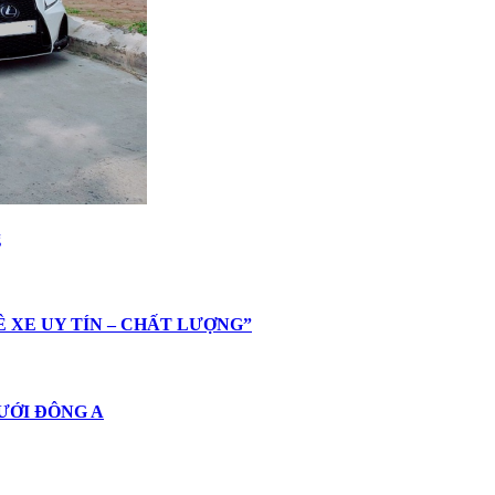
g
HUÊ XE UY TÍN – CHẤT LƯỢNG”
 CƯỚI ĐÔNG A