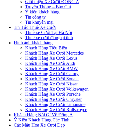
Giới thiệu Xe Cưới ĐÔNG A
Truyền Thông – Báo Chí
Ý kiến khách hàng
Tin công ty
Tin khuyến mại
Tin Tức Thuê Xe Cưới
Thuê xe Cưới Tại Hà Nội
Thuê xe cưới đi ngoại tỉnh
Hình ảnh khách hàng
Khách Hàng Tiêu Biểu
Khách Hàng Xe Cưới Mercedes
Khách Hàng Xe Cưới Lexus
Khách Hàng Xe Cưới Audi
Khách Hàng Xe Cưới BMW
Khách Hàng Xe Cưới Camry
Khách Hàng Xe Cưới Sonata
Khách Hàng Xe Cưới Nissan
Khách Hàng Xe Cưới Volkswagen
Khách Hàng Xe Cưới Porsche
Khách Hàng Xe Cưới Chrysler
Khách Hàng Xe Cưới Limousine
Khách Hàng Xe Cưới Rolls-royce
Khách Hàng Nói Gì Về Đông A
Ý Kiến Khách Hàng Các Tỉnh
Các Mẫu Hoa Xe Cưới Đẹp