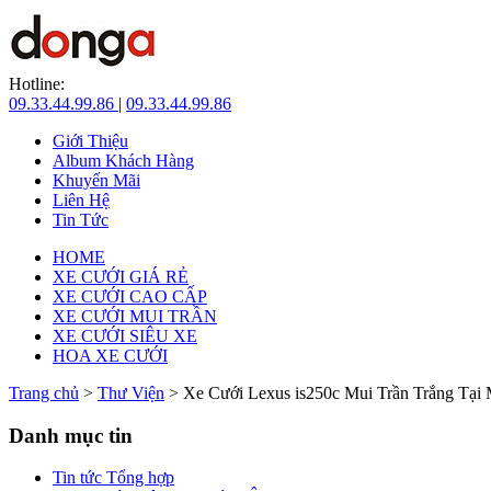
Hotline:
09.33.44.99.86
|
09.33.44.99.86
Giới Thiệu
Album Khách Hàng
Khuyến Mãi
Liên Hệ
Tin Tức
HOME
XE CƯỚI GIÁ RẺ
XE CƯỚI CAO CẤP
XE CƯỚI MUI TRẦN
XE CƯỚI SIÊU XE
HOA XE CƯỚI
Trang chủ
>
Thư Viện
> Xe Cưới Lexus is250c Mui Trần Trắng Tại
Danh mục tin
Tin tức Tổng hợp