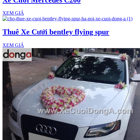
XEM GIÁ
Thuê Xe Cưới bentley flying spur
XEM GIÁ