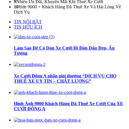
9
Nhiều Ưu Đãi, Khuyến Mãi Khi Thuê Xe Cưới
10
Hơn 9000 + Khách Hàng Đã Thuê Xe Và Hài Lòng Về
Dịch Vụ
TIN NỔI BẬT
TIN HỮU ÍCH
Làm Sao Để Có Dàn Xe Cưới Đi Đón Dâu Đẹp, Ấn
Tượng
Xe Cưới Đông A nhận giải thưởng “DỊCH VỤ CHO
THUÊ XE UY TÍN – CHẤT LƯỢNG”
Hình Ảnh 9000 Khách Hàng Đã Thuê Xe Cưới Của XE
CƯỚI ĐÔNG A