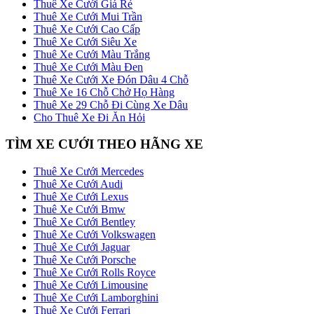
Thuê Xe Cưới Giá Rẻ
Thuê Xe Cưới Mui Trần
Thuê Xe Cưới Cao Cấp
Thuê Xe Cưới Siêu Xe
Thuê Xe Cưới Màu Trắng
Thuê Xe Cưới Màu Đen
Thuê Xe Cưới Xe Đón Dâu 4 Chỗ
Thuê Xe 16 Chỗ Chở Họ Hàng
Thuê Xe 29 Chỗ Đi Cùng Xe Dâu
Cho Thuê Xe Đi Ăn Hỏi
TÌM XE CƯỚI THEO HÃNG XE
Thuê Xe Cưới Mercedes
Thuê Xe Cưới Audi
Thuê Xe Cưới Lexus
Thuê Xe Cưới Bmw
Thuê Xe Cưới Bentley
Thuê Xe Cưới Volkswagen
Thuê Xe Cưới Jaguar
Thuê Xe Cưới Porsche
Thuê Xe Cưới Rolls Royce
Thuê Xe Cưới Limousine
Thuê Xe Cưới Lamborghini
Thuê Xe Cưới Ferrari