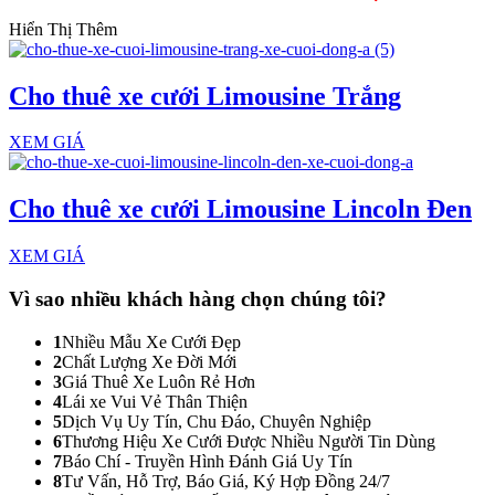
Hiển Thị Thêm
Cho thuê xe cưới Limousine Trắng
XEM GIÁ
Cho thuê xe cưới Limousine Lincoln Đen
XEM GIÁ
Vì sao nhiều khách hàng
chọn chúng tôi?
1
Nhiều Mẫu Xe Cưới Đẹp
2
Chất Lượng Xe Đời Mới
3
Giá Thuê Xe Luôn Rẻ Hơn
4
Lái xe Vui Vẻ Thân Thiện
5
Dịch Vụ Uy Tín, Chu Đáo, Chuyên Nghiệp
6
Thương Hiệu Xe Cưới Được Nhiều Người Tin Dùng
7
Báo Chí - Truyền Hình Đánh Giá Uy Tín
8
Tư Vấn, Hỗ Trợ, Báo Giá, Ký Hợp Đồng 24/7