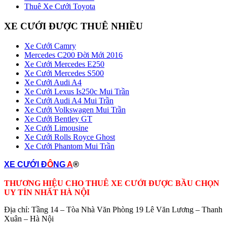
Thuê Xe Cưới Toyota
XE CƯỚI ĐƯỢC THUÊ NHIỀU
Xe Cưới Camry
Mercedes C200 Đời Mới 2016
Xe Cưới Mercedes E250
Xe Cưới Mercedes S500
Xe Cưới Audi A4
Xe Cưới Lexus Is250c Mui Trần
Xe Cưới Audi A4 Mui Trần
Xe Cưới Volkswagen Mui Trần
Xe Cưới Bentley GT
Xe Cưới Limousine
Xe Cưới Rolls Royce Ghost
Xe Cưới Phantom Mui Trần
XE CƯỚI Đ
Ô
NG
A
®
THƯƠNG HIỆU CHO THUÊ XE CƯỚI ĐƯỢC BẦU CHỌN
UY TÍN NHẤT HÀ NỘI
Địa chỉ: Tầng 14 – Tòa Nhà Văn Phòng 19 Lê Văn Lương – Thanh
Xuân – Hà Nội