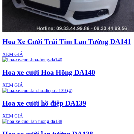
Hoa Xe Cưới Trái Tim Lan Tường DA141
XEM GIÁ
Hoa xe cưới Hoa Hồng DA140
XEM GIÁ
Hoa xe cưới hồ điệp DA139
XEM GIÁ
Hoa xe cưới lan tường DA138