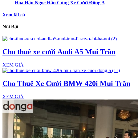
Hoa Hậu Ngọc Hân Cùng Xe Cưới Đông A
Xem tất cả
Nổi Bật
Cho thuê xe cưới Audi A5 Mui Trần
XEM GIÁ
Cho Thuê Xe Cưới BMW 420i Mui Trần
XEM GIÁ