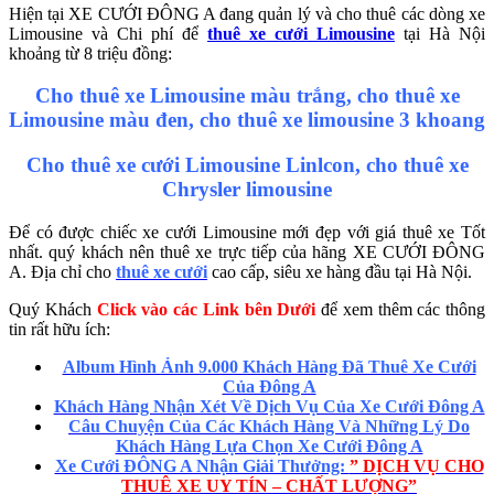
Hiện tại XE CƯỚI ĐÔNG A đang quản lý và cho thuê các dòng xe
Limousine và Chi phí để
thuê xe cưới Limousine
tại Hà Nội
khoảng từ 8 triệu đồng:
Cho thuê xe Limousine màu trắng, cho thuê xe
Limousine màu đen, cho thuê xe limousine 3 khoang
Cho thuê xe cưới Limousine Linlcon, cho thuê xe
Chrysler limousine
Để có được chiếc xe cưới Limousine mới đẹp với giá thuê xe Tốt
nhất. quý khách nên thuê xe trực tiếp của hãng XE CƯỚI ĐÔNG
A. Địa chỉ cho
thuê xe cưới
cao cấp, siêu xe hàng đầu tại Hà Nội.
Quý Khách
Click vào các Link bên Dưới
để xem thêm các thông
tin rất hữu ích:
Album Hình Ảnh 9.000 Khách Hàng Đã Thuê Xe Cưới
Của Đông A
Khách Hàng Nhận Xét Về Dịch Vụ Của Xe Cưới Đông A
Câu Chuyện Của Các Khách Hàng Và Những Lý Do
Khách Hàng Lựa Chọn Xe Cưới Đông A
Xe Cưới ĐÔNG A Nhận Giải Thưởng:
” DỊCH VỤ CHO
THUÊ XE UY TÍN – CHẤT LƯỢNG”