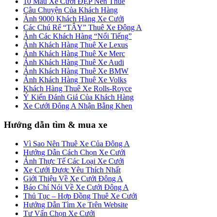
10 Mẫu Xe Cưới ĐẸP Nên Thuê
Câu Chuyện Của Khách Hàng
Ảnh 9000 Khách Hàng Xe Cưới
Các Chú Rể “TÂY” Thuê Xe Đông A
Ảnh Các Khách Hàng “Nổi Tiếng”
Ảnh Khách Hàng Thuê Xe Lexus
Ảnh Khách Hàng Thuê Xe Merc
Ảnh Khách Hàng Thuê Xe Audi
Ảnh Khách Hàng Thuê Xe BMW
Ảnh Khách Hàng Thuê Xe Volks
Khách Hàng Thuê Xe Rolls-Royce
Ý Kiến Đánh Giá Của Khách Hàng
Xe Cưới Đông A Nhận Bằng Khen
Hướng dẫn tìm & mua xe
Vì Sao Nên Thuê Xe Của Đông A
Hướng Dẫn Cách Chọn Xe Cưới
Ảnh Thực Tế Các Loại Xe Cưới
Xe Cưới Được Yêu Thích Nhất
Giới Thiệu Về Xe Cưới Đông A
Báo Chí Nói Về Xe Cưới Đông A
Thủ Tục – Hợp Đồng Thuê Xe Cưới
Hướng Dẫn Tìm Xe Trên Website
Tư Vấn Chọn Xe Cưới