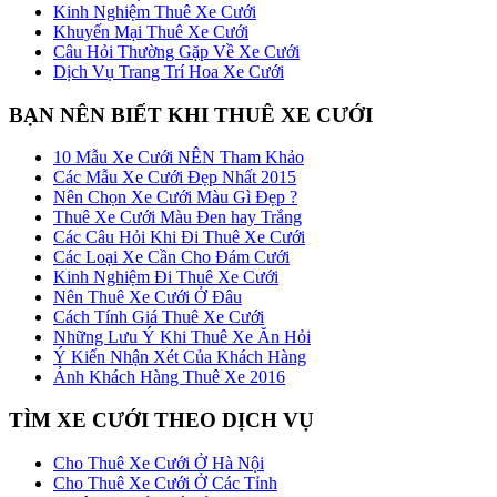
Kinh Nghiệm Thuê Xe Cưới
Khuyến Mại Thuê Xe Cưới
Câu Hỏi Thường Gặp Về Xe Cưới
Dịch Vụ Trang Trí Hoa Xe Cưới
BẠN NÊN BIẾT KHI THUÊ XE CƯỚI
10 Mẫu Xe Cưới NÊN Tham Khảo
Các Mẫu Xe Cưới Đẹp Nhất 2015
Nên Chọn Xe Cưới Màu Gì Đẹp ?
Thuê Xe Cưới Màu Đen hay Trắng
Các Câu Hỏi Khi Đi Thuê Xe Cưới
Các Loại Xe Cần Cho Đám Cưới
Kinh Nghiệm Đi Thuê Xe Cưới
Nên Thuê Xe Cưới Ở Đâu
Cách Tính Giá Thuê Xe Cưới
Những Lưu Ý Khi Thuê Xe Ăn Hỏi
Ý Kiến Nhận Xét Của Khách Hàng
Ảnh Khách Hàng Thuê Xe 2016
TÌM XE CƯỚI THEO DỊCH VỤ
Cho Thuê Xe Cưới Ở Hà Nội
Cho Thuê Xe Cưới Ở Các Tỉnh