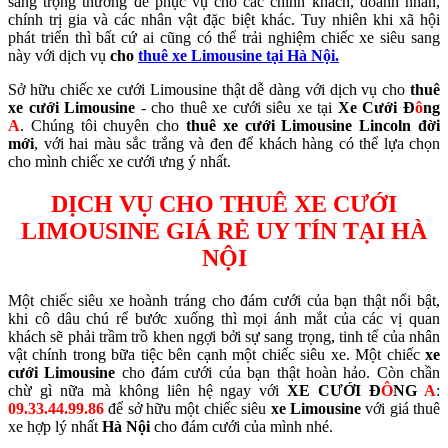
sang trọng thường để phục vụ cho các chính khách, doanh nhân,
chính trị gia và các nhân vật đặc biệt khác. Tuy nhiên khi xã hội
phát triển thì bất cứ ai cũng có thể trải nghiệm chiếc xe siêu sang
này với dịch vụ
cho
thuê xe Limousine tại Hà Nội.
Sở hữu chiếc xe cưới Limousine thật dễ dàng với dịch vụ cho
thuê
xe cưới Limousine
- cho thuê xe cưới siêu xe tại
Xe Cưới Đ
ô
ng
A
. Chúng tôi chuyên cho
thuê xe cưới Limousine Lincoln đời
mới
, với hai màu sắc trắng và đen để khách hàng có thể lựa chọn
cho mình chiếc xe cưới ưng ý nhất.
DỊCH VỤ CHO THUÊ XE CƯỚI
LIMOUSINE GIÁ RẺ UY TÍN TẠI HÀ
NỘI
Một chiếc siêu xe hoành tráng cho đám cưới của bạn thật nổi bật,
khi cô dâu chú rể bước xuống thì mọi ánh mắt của các vị quan
khách sẽ phải trầm trồ khen ngợi bởi sự sang trọng, tinh tế của nhân
vật chính trong bữa tiệc bên cạnh một chiếc siêu xe. Một chiếc
xe
cưới Limousine
cho đám cưới của bạn thật hoàn hảo. Còn chần
chừ gì nữa mà không liên hệ ngay với
XE CƯỚI Đ
Ô
NG
A
:
09.33.44.99.86
để sở hữu một chiếc siêu
xe Limousine
với giá thuê
xe hợp lý nhất
Hà Nội
cho đám cưới của mình nhé.