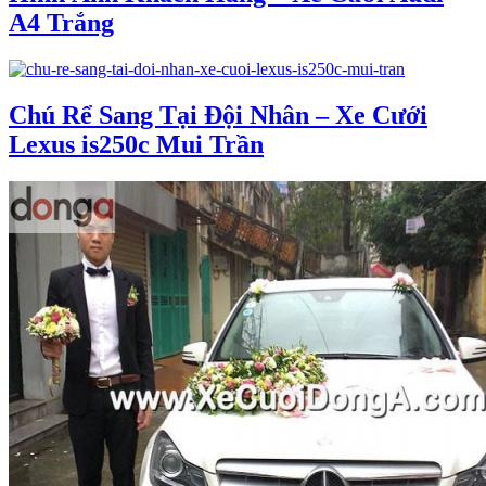
A4 Trắng
Chú Rể Sang Tại Đội Nhân – Xe Cưới
Lexus is250c Mui Trần