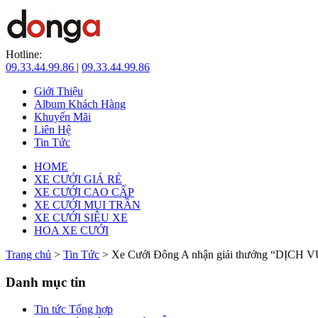
Hotline:
09.33.44.99.86
|
09.33.44.99.86
Giới Thiệu
Album Khách Hàng
Khuyến Mãi
Liên Hệ
Tin Tức
HOME
XE CƯỚI GIÁ RẺ
XE CƯỚI CAO CẤP
XE CƯỚI MUI TRẦN
XE CƯỚI SIÊU XE
HOA XE CƯỚI
Trang chủ
>
Tin Tức
> Xe Cưới Đông A nhận giải thưởng “DỊ
Danh mục tin
Tin tức Tổng hợp