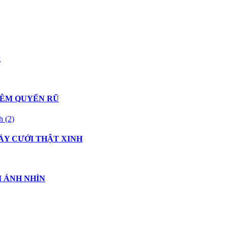
g
HÊM QUYẾN RŨ
ÁY CƯỚI THẬT XINH
I ÁNH NHÌN