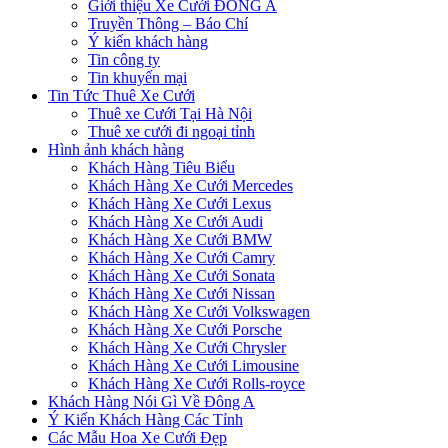
Giới thiệu Xe Cưới ĐÔNG A
Truyền Thông – Báo Chí
Ý kiến khách hàng
Tin công ty
Tin khuyến mại
Tin Tức Thuê Xe Cưới
Thuê xe Cưới Tại Hà Nội
Thuê xe cưới đi ngoại tỉnh
Hình ảnh khách hàng
Khách Hàng Tiêu Biểu
Khách Hàng Xe Cưới Mercedes
Khách Hàng Xe Cưới Lexus
Khách Hàng Xe Cưới Audi
Khách Hàng Xe Cưới BMW
Khách Hàng Xe Cưới Camry
Khách Hàng Xe Cưới Sonata
Khách Hàng Xe Cưới Nissan
Khách Hàng Xe Cưới Volkswagen
Khách Hàng Xe Cưới Porsche
Khách Hàng Xe Cưới Chrysler
Khách Hàng Xe Cưới Limousine
Khách Hàng Xe Cưới Rolls-royce
Khách Hàng Nói Gì Về Đông A
Ý Kiến Khách Hàng Các Tỉnh
Các Mẫu Hoa Xe Cưới Đẹp