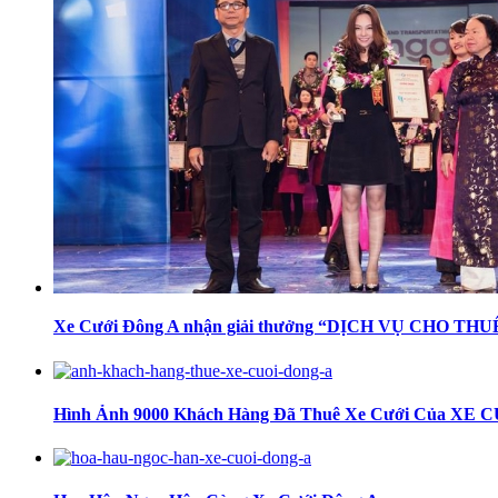
Xe Cưới Đông A nhận giải thưởng “DỊCH VỤ CHO T
Hình Ảnh 9000 Khách Hàng Đã Thuê Xe Cưới Của XE