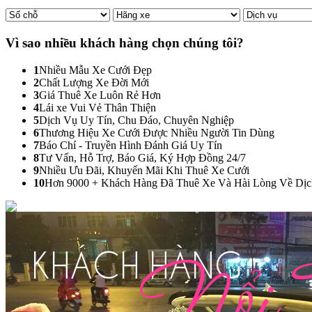
Vì sao nhiều khách hàng
chọn chúng tôi?
1
Nhiều Mẫu Xe Cưới Đẹp
2
Chất Lượng Xe Đời Mới
3
Giá Thuê Xe Luôn Rẻ Hơn
4
Lái xe Vui Vẻ Thân Thiện
5
Dịch Vụ Uy Tín, Chu Đáo, Chuyên Nghiệp
6
Thương Hiệu Xe Cưới Được Nhiều Người Tin Dùng
7
Báo Chí - Truyền Hình Đánh Giá Uy Tín
8
Tư Vấn, Hỗ Trợ, Báo Giá, Ký Hợp Đồng 24/7
9
Nhiều Ưu Đãi, Khuyến Mãi Khi Thuê Xe Cưới
10
Hơn 9000 + Khách Hàng Đã Thuê Xe Và Hài Lòng Về Dị