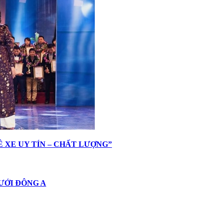
HUÊ XE UY TÍN – CHẤT LƯỢNG”
 CƯỚI ĐÔNG A