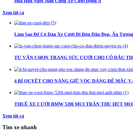
Hoa Hậu Ngọc Hân Cùng Xe Cưới Đông A
Xem tất cả
Làm Sao Để Có Dàn Xe Cưới Đi Đón Dâu Đẹp, Ấn Tượn
TƯ VẤN CHỌN TRANG SỨC CƯỚI CHO CÔ DÂU T
4 BÍ QUYẾT CHO NÀNG GIỮ VÓC DÁNG ĐỂ MẶC V
THUÊ XE CƯỚI BMW 520I MUI TRẦN THU HÚT MỌ
Xem tất cả
Tìm xe nhanh