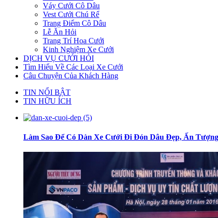
Váy Cưới Cô Dâu
Vest Cưới Chú Rể
Trang Điểm Cô Dâu
Lễ Ăn Hỏi
Trang Trí Hoa Cưới
Kinh Nghiệm Xe Cưới
DỊCH VỤ CƯỚI HỎI
Tìm Hiểu Về Các Loại Xe Cưới
Câu Chuyện Của Khách Hàng
TIN NỔI BẬT
TIN HỮU ÍCH
Làm Sao Để Có Dàn Xe Cưới Đi Đón Dâu Đẹp, Ấn Tượn