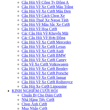
Câu Hỏi Về Công Ty Đông A
Câu Hỏi Về Xe Cưới Màu Trắng
Câu Hỏi Về Xe Cưới Màu Đen
Câu Hỏi Về Cách Chọn Xe
Câu Hỏi Thuê Xe Ngoại Tỉnh
Câu Hỏi Về Màu Sắc Xe Cưới
Câu Hỏi Về Hoa Cưới
Các Câu Hỏi Về Khuyến Mãi
Các Câu Hỏi Về Hợp Đồng
Câu Hỏi Về Xe Cưới Mercedes
Câu Hỏi Về Xe Cưới Lexus
Câu Hỏi Về Xe Cưới Audi
Câu Hỏi Về Xe Cưới BMW
Câu Hỏi Về Xe Cưới Camry
Câu Về Xe Cưới Volkswagen
Câu Hỏi Về Xe Cưới Bentley
Câu Hỏi Về Xe Cưới Porsche
Câu Hỏi Về Xe Cưới Jaguar
Câu Hỏi Về Xe Cưới Rollsroyce
Câu Hỏi Xe Cưới Limousine
KINH NGHIỆM CƯỚI HỎI
Chuẩn Bị Cho Đám Cưới
Nhà Hàng Tiệc Cưới
Chụp Ảnh Cưới
Mua Nhẫn Cưới