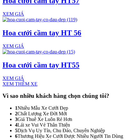
Hoa cưới cầm tay HT57
XEM GIÁ
Hoa cưới cầm tay HT 56
XEM GIÁ
Hoa cưới cầm tay HT55
XEM GIÁ
XEM THÊM XE
Vì sao nhiều khách hàng
chọn chúng tôi?
1
Nhiều Mẫu Xe Cưới Đẹp
2
Chất Lượng Xe Đời Mới
3
Giá Thuê Xe Luôn Rẻ Hơn
4
Lái xe Vui Vẻ Thân Thiện
5
Dịch Vụ Uy Tín, Chu Đáo, Chuyên Nghiệp
6
Thương Hiệu Xe Cưới Được Nhiều Người Tin Dùng