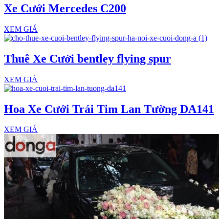
Xe Cưới Mercedes C200
XEM GIÁ
Thuê Xe Cưới bentley flying spur
XEM GIÁ
Hoa Xe Cưới Trái Tim Lan Tường DA141
XEM GIÁ