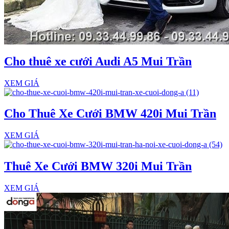
Cho thuê xe cưới Audi A5 Mui Trần
XEM GIÁ
Cho Thuê Xe Cưới BMW 420i Mui Trần
XEM GIÁ
Thuê Xe Cưới BMW 320i Mui Trần
XEM GIÁ