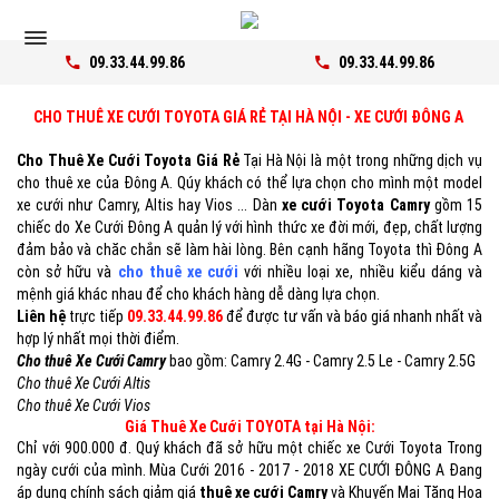
09.33.44.99.86
09.33.44.99.86
CHO THUÊ XE CƯỚI TOYOTA GIÁ RẺ TẠI HÀ NỘI - XE CƯỚI ĐÔNG A
Cho Thuê Xe Cưới Toyota Giá Rẻ
Tại Hà Nội là một trong những dịch vụ
cho thuê xe của Đông A. Qúy khách có thể lựa chọn cho mình một model
xe cưới như Camry, Altis hay Vios ... Dàn
xe cưới Toyota Camry
gồm 15
chiếc do Xe Cưới Đông A quản lý với hình thức xe đời mới, đẹp, chất lượng
đảm bảo và chăc chắn sẽ làm hài lòng. Bên cạnh hãng Toyota thì Đông A
còn sở hữu và
cho thuê xe cưới
với nhiều loại xe, nhiều kiểu dáng và
mệnh giá khác nhau để cho khách hàng dễ dàng lựa chọn.
Liên hệ
trực tiếp
09.33.44.99.86
để được tư vấn và báo giá nhanh nhất và
hợp lý nhất mọi thời điểm.
Cho thuê Xe Cưới Camry
bao gồm: Camry 2.4G - Camry 2.5 Le - Camry 2.5G
Cho thuê Xe Cưới Altis
Cho thuê Xe Cưới Vios
Giá Thuê Xe Cưới TOYOTA tại Hà Nội:
Chỉ với 900.000 đ. Quý khách đã sở hữu một chiếc xe Cưới Toyota Trong
ngày cưới của mình. Mùa Cưới 2016 - 2017 - 2018 XE CƯỚI ĐÔNG A Đang
áp dụng chính sách giảm giá
thuê xe cưới Camry
và Khuyến Mại Tặng Hoa