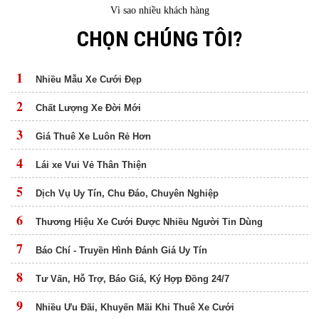
Vì sao nhiều khách hàng
CHỌN CHÚNG TÔI?
1
Nhiều Mẫu Xe Cưới Đẹp
2
Chất Lượng Xe Đời Mới
3
Giá Thuê Xe Luôn Rẻ Hơn
4
Lái xe Vui Vẻ Thân Thiện
5
Dịch Vụ Uy Tín, Chu Đáo, Chuyên Nghiệp
6
Thương Hiệu Xe Cưới Được Nhiều Người Tin Dùng
7
Báo Chí - Truyền Hình Đánh Giá Uy Tín
8
Tư Vấn, Hỗ Trợ, Báo Giá, Ký Hợp Đồng 24/7
9
Nhiều Ưu Đãi, Khuyến Mãi Khi Thuê Xe Cưới