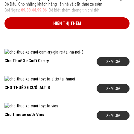
Cô Dâu, Cho những khách hàng liên hệ và đặt thuê xe sớm
Gọi Ngay:
09.33.44.99.86
Để biết thêm thông tin chi tiết.
Quý Khách
Click vào các Link bên Dưới
để xem thêm các thông tin rất
hữu ích:
HIỂN THỊ THÊM
Album Hình Ảnh 9.000 Khách Hàng Đã Thuê Xe Cưới Của Đông A
Khách Hàng Nhận Xét Về Dịch Vụ Của Xe Cưới Đông A
Câu Chuyện Của Các Khách Hàng Và Những Lý Do Khách Hàng Lựa
Chọn Xe Cưới Đông A
Xe Cưới ĐÔNG A Nhận Giải Thưởng:
” DỊCH VỤ CHO THUÊ XE UY TÍN –
CHẤT LƯỢNG”
Cho Thuê Xe Cưới Camry
XEM GIÁ
CHO THUÊ XE CƯỚI ALTIS
XEM GIÁ
Cho thuê xe cưới Vios
XEM GIÁ