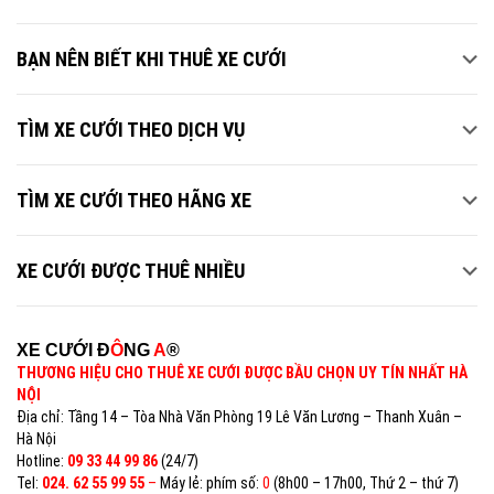
BẠN NÊN BIẾT KHI THUÊ XE CƯỚI
TÌM XE CƯỚI THEO DỊCH VỤ
TÌM XE CƯỚI THEO HÃNG XE
XE CƯỚI ĐƯỢC THUÊ NHIỀU
XE CƯỚI Đ
Ô
NG
A
®
THƯƠNG HIỆU CHO THUÊ XE CƯỚI ĐƯỢC BẦU CHỌN UY TÍN NHẤT HÀ
NỘI
Địa chỉ: Tầng 14 – Tòa Nhà Văn Phòng 19 Lê Văn Lương – Thanh Xuân –
Hà Nội
Hotline:
09 33 44 99 86
(24/7)
Tel:
024. 62 55 99 55
–
Máy lẻ: phím số:
0
(8h00 – 17h00, Thứ 2 – thứ 7)