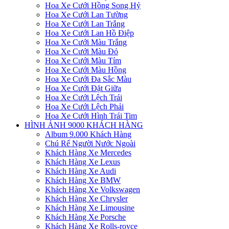
Hoa Xe Cưới Hồng Song Hỷ
Hoa Xe Cưới Lan Tường
Hoa Xe Cưới Lan Trắng
Hoa Xe Cưới Lan Hồ Điệp
Hoa Xe Cưới Màu Trắng
Hoa Xe Cưới Màu Đỏ
Hoa Xe Cưới Màu Tím
Hoa Xe Cưới Màu Hồng
Hoa Xe Cưới Đa Sắc Màu
Hoa Xe Cưới Đặt Giữa
Hoa Xe Cưới Lệch Trái
Hoa Xe Cưới Lệch Phải
Hoa Xe Cưới Hình Trái Tim
HÌNH ẢNH 9000 KHÁCH HÀNG
Album 9.000 Khách Hàng
Chú Rể Người Nước Ngoài
Khách Hàng Xe Mercedes
Khách Hàng Xe Lexus
Khách Hàng Xe Audi
Khách Hàng Xe BMW
Khách Hàng Xe Volkswagen
Khách Hàng Xe Chrysler
Khách Hàng Xe Limousine
Khách Hàng Xe Porsche
Khách Hàng Xe Rolls-royce