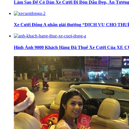
Làm Sao Để Có Dàn Xe Cưới Đi Đón Dâu Đẹp, Ấn Tượn
Xe Cưới Đông A nhận giải thưởng “DỊCH VỤ CHO T
Hình Ảnh 9000 Khách Hàng Đã Thuê Xe Cưới Của XE