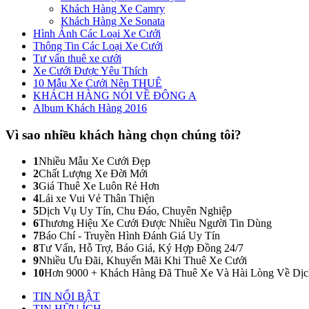
Khách Hàng Xe Camry
Khách Hàng Xe Sonata
Hình Ảnh Các Loại Xe Cưới
Thông Tin Các Loại Xe Cưới
Tư vấn thuê xe cưới
Xe Cưới Được Yêu Thích
10 Mẫu Xe Cưới Nên THUÊ
KHÁCH HÀNG NÓI VỀ ĐÔNG A
Album Khách Hàng 2016
Vì sao nhiều khách hàng
chọn chúng tôi?
1
Nhiều Mẫu Xe Cưới Đẹp
2
Chất Lượng Xe Đời Mới
3
Giá Thuê Xe Luôn Rẻ Hơn
4
Lái xe Vui Vẻ Thân Thiện
5
Dịch Vụ Uy Tín, Chu Đáo, Chuyên Nghiệp
6
Thương Hiệu Xe Cưới Được Nhiều Người Tin Dùng
7
Báo Chí - Truyền Hình Đánh Giá Uy Tín
8
Tư Vấn, Hỗ Trợ, Báo Giá, Ký Hợp Đồng 24/7
9
Nhiều Ưu Đãi, Khuyến Mãi Khi Thuê Xe Cưới
10
Hơn 9000 + Khách Hàng Đã Thuê Xe Và Hài Lòng Về Dị
TIN NỔI BẬT
TIN HỮU ÍCH