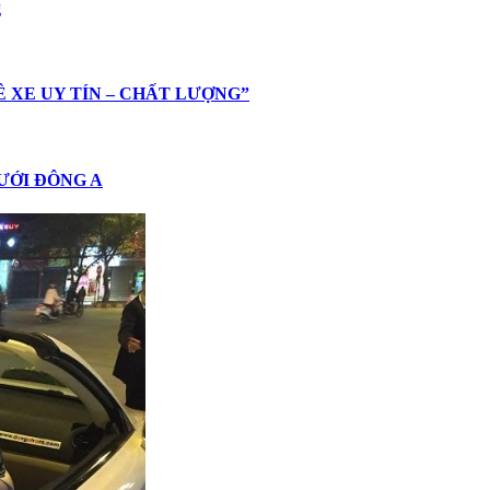
g
HUÊ XE UY TÍN – CHẤT LƯỢNG”
 CƯỚI ĐÔNG A