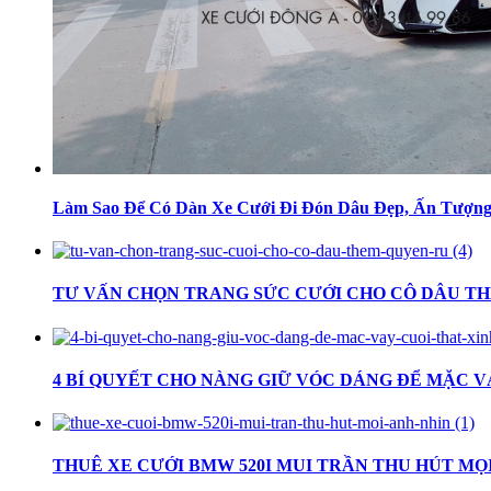
Làm Sao Để Có Dàn Xe Cưới Đi Đón Dâu Đẹp, Ấn Tượn
TƯ VẤN CHỌN TRANG SỨC CƯỚI CHO CÔ DÂU T
4 BÍ QUYẾT CHO NÀNG GIỮ VÓC DÁNG ĐỂ MẶC V
THUÊ XE CƯỚI BMW 520I MUI TRẦN THU HÚT MỌ