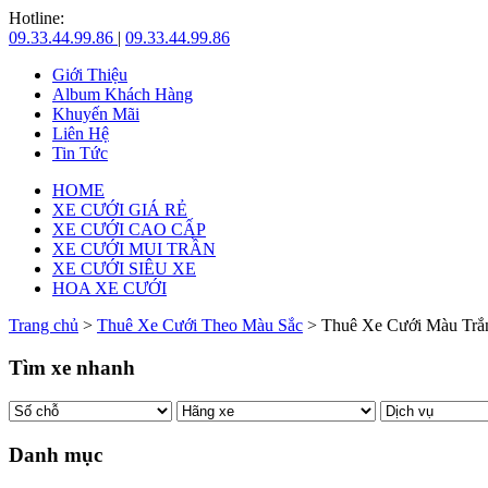
Hotline:
09.33.44.99.86
|
09.33.44.99.86
Giới Thiệu
Album Khách Hàng
Khuyến Mãi
Liên Hệ
Tin Tức
HOME
XE CƯỚI GIÁ RẺ
XE CƯỚI CAO CẤP
XE CƯỚI MUI TRẦN
XE CƯỚI SIÊU XE
HOA XE CƯỚI
Trang chủ
>
Thuê Xe Cưới Theo Màu Sắc
> Thuê Xe Cưới Màu Trắ
Tìm xe nhanh
Danh mục