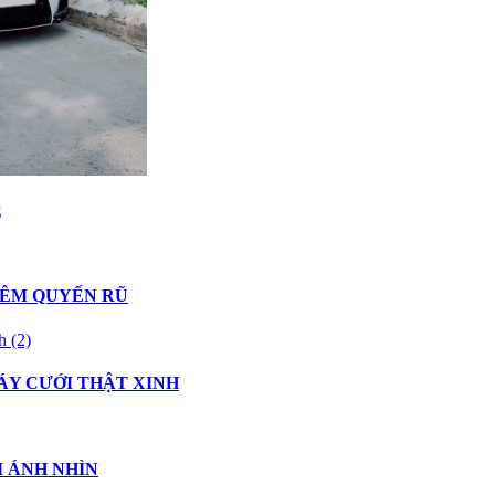
g
HÊM QUYẾN RŨ
ÁY CƯỚI THẬT XINH
I ÁNH NHÌN