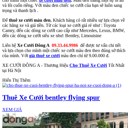
cho mình một chiếc
xe cưới màu đen
.
Màu đen mang một sự bí ẩn
và lôi cuốn riêng. V
ới màu đen chiếc xe cưới của bạn sẽ luôn sang
trọng và thanh lịch .
Để
thuê xe cưới màu đen
, Khách hàng có rất nhiều sự lựa chọn về
các hãng xe và giá tiền. Từ các loại xe cưới giá rẻ như : Toyota
Camry, đến các dòng xe cưới cao cấp như Mercedes, Lexus, BMW,
đến các dòng xe cưới siêu xe như: Bentley, Limouisine
Liên hệ
Xe Cưới Đông A
09.33.44.9986
để được tư vấn chi tiết
và lựa chọn cho mình một chiếc xe cưới màu đen theo đúng sở thích
của mình. Với
giá thuê xe cưới
màu đen chỉ từ 9.00.000 đ.
XE CƯỚI ĐÔNG A - Thương Hiệu
Cho Thuê Xe Cưới
Tốt Nhất
tại Hà Nội
Hiển Thị Thêm
Thuê Xe Cưới bentley flying spur
XEM GIÁ