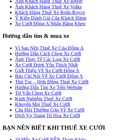
Ảnh Khách Hàng Thuê Xe BMW
Ảnh Khách Hàng Thuê Xe Volks
Khách Hàng Thuê Xe Rolls-Royce
Ý Kiến Đánh Giá Của Khách Hàng
Xe Cưới Đông A Nhận Bằng Khen
Hướng dẫn tìm & mua xe
Vì Sao Nên Thuê Xe Của Đông A
Hướng Dẫn Cách Chọn Xe Cưới
Ảnh Thực Tế Các Loại Xe Cưới
Xe Cưới Được Yêu Thích Nhất
Giới Thiệu Về Xe Cưới Đông A
Báo Chí Nói Về Xe Cưới Đông A
Thủ Tục – Hợp Đồng Thuê Xe Cưới
Hướng Dẫn Tìm Xe Trên Website
Tư Vấn Chọn Xe Cưới
Kinh Nghiệm Thuê Xe Cưới
Khuyến Mại Thuê Xe Cưới
Câu Hỏi Thường Gặp Về Xe Cưới
Dịch Vụ Trang Trí Hoa Xe Cưới
BẠN NÊN BIẾT KHI THUÊ XE CƯỚI
10 Mẫu Xe Cưới NÊN Tham Khảo