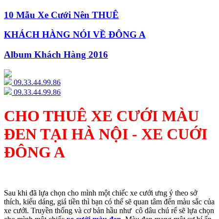
10 Mẫu Xe Cưới Nên THUÊ
KHÁCH HÀNG NÓI VỀ ĐÔNG A
Album Khách Hàng 2016
09.33.44.99.86
09.33.44.99.86
CHO THUÊ XE CƯỚI MÀU
ĐEN TẠI HÀ NỘI - XE CUỚI
ĐÔNG A
Sau khi đã lựa chọn cho mình một chiếc xe cưới ưng ý theo sở
thích, kiểu dáng, giá tiền thì bạn có thể sẽ quan tâm đến màu sắc của
xe cưới. Truyền thống và cơ bản hầu như cô dâu chú rể sẽ lựa chọn