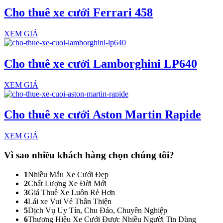
Cho thuê xe cưới Ferrari 458
XEM GIÁ
Cho thuê xe cưới Lamborghini LP640
XEM GIÁ
Cho thuê xe cưới Aston Martin Rapide
XEM GIÁ
Vì sao nhiều khách hàng
chọn chúng tôi?
1
Nhiều Mẫu Xe Cưới Đẹp
2
Chất Lượng Xe Đời Mới
3
Giá Thuê Xe Luôn Rẻ Hơn
4
Lái xe Vui Vẻ Thân Thiện
5
Dịch Vụ Uy Tín, Chu Đáo, Chuyên Nghiệp
6
Thương Hiệu Xe Cưới Được Nhiều Người Tin Dùng