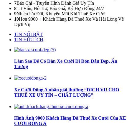
7
Báo Chí - Truyền Hình Đánh Giá Uy Tín
8
Tư Vấn, Hỗ Trợ, Báo Giá, Ký Hợp Đồng 24/7
9
Nhiều Ưu Đãi, Khuyến Mãi Khi Thuê Xe Cưới
10
Hơn 9000 + Khách Hàng Đã Thuê Xe Và Hài Lòng Về
Dịch Vụ
TIN NỔI BẬT
TIN HỮU ÍCH
Làm Sao Để Có Dàn Xe Cưới Đi Đón Dâu Đẹp, Ấn
Tượng
Xe Cưới Đông A nhận giải thưởng “DỊCH VỤ CHO
THUÊ XE UY TÍN – CHẤT LƯỢNG”
Hình Ảnh 9000 Khách Hàng Đã Thuê Xe Cưới Của XE
CƯỚI ĐÔNG A