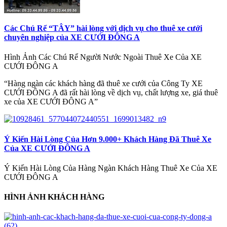
Các Chú Rể “TÂY” hài lòng với dịch vụ cho thuê xe cưới
chuyên nghiệp của XE CƯỚI ĐÔNG A
Hình Ảnh Các Chú Rể Người Nước Ngoài Thuê Xe Của XE
CƯỚI ĐÔNG A
“Hàng ngàn các khách hàng đã thuê xe cưới của Công Ty XE
CƯỚI ĐÔNG A đã rất hài lòng về dịch vụ, chất lượng xe, giá thuê
xe của XE CƯỚI ĐÔNG A”
Ý Kiến Hài Lòng Của Hơn 9.000+ Khách Hàng Đã Thuê Xe
Của XE CƯỚI ĐÔNG A
Ý Kiến Hài Lòng Của Hàng Ngàn Khách Hàng Thuê Xe Của XE
CƯỚI ĐÔNG A
HÌNH ẢNH KHÁCH HÀNG