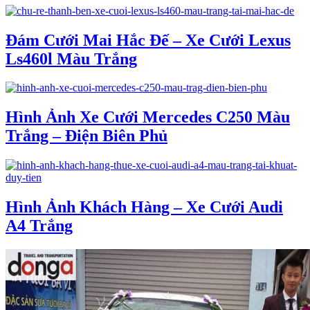
Đám Cưới Mai Hắc Đế – Xe Cưới Lexus
Ls460l Màu Trắng
Hình Ảnh Xe Cưới Mercedes C250 Màu
Trắng – Điện Biên Phủ
Hình Ảnh Khách Hàng – Xe Cưới Audi
A4 Trắng