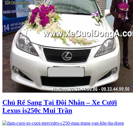
Chú Rể Sang Tại Đội Nhân – Xe Cưới
Lexus is250c Mui Trần