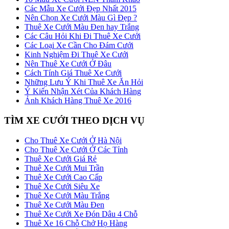
Các Mẫu Xe Cưới Đẹp Nhất 2015
Nên Chọn Xe Cưới Màu Gì Đẹp ?
Thuê Xe Cưới Màu Đen hay Trắng
Các Câu Hỏi Khi Đi Thuê Xe Cưới
Các Loại Xe Cần Cho Đám Cưới
Kinh Nghiệm Đi Thuê Xe Cưới
Nên Thuê Xe Cưới Ở Đâu
Cách Tính Giá Thuê Xe Cưới
Những Lưu Ý Khi Thuê Xe Ăn Hỏi
Ý Kiến Nhận Xét Của Khách Hàng
Ảnh Khách Hàng Thuê Xe 2016
TÌM XE CƯỚI THEO DỊCH VỤ
Cho Thuê Xe Cưới Ở Hà Nội
Cho Thuê Xe Cưới Ở Các Tỉnh
Thuê Xe Cưới Giá Rẻ
Thuê Xe Cưới Mui Trần
Thuê Xe Cưới Cao Cấp
Thuê Xe Cưới Siêu Xe
Thuê Xe Cưới Màu Trắng
Thuê Xe Cưới Màu Đen
Thuê Xe Cưới Xe Đón Dâu 4 Chỗ
Thuê Xe 16 Chỗ Chở Họ Hàng