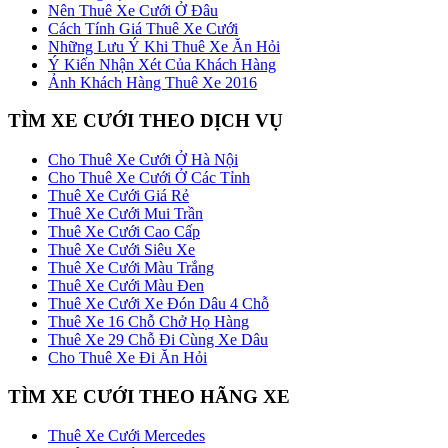
Nên Thuê Xe Cưới Ở Đâu
Cách Tính Giá Thuê Xe Cưới
Những Lưu Ý Khi Thuê Xe Ăn Hỏi
Ý Kiến Nhận Xét Của Khách Hàng
Ảnh Khách Hàng Thuê Xe 2016
TÌM XE CƯỚI THEO DỊCH VỤ
Cho Thuê Xe Cưới Ở Hà Nội
Cho Thuê Xe Cưới Ở Các Tỉnh
Thuê Xe Cưới Giá Rẻ
Thuê Xe Cưới Mui Trần
Thuê Xe Cưới Cao Cấp
Thuê Xe Cưới Siêu Xe
Thuê Xe Cưới Màu Trắng
Thuê Xe Cưới Màu Đen
Thuê Xe Cưới Xe Đón Dâu 4 Chỗ
Thuê Xe 16 Chỗ Chở Họ Hàng
Thuê Xe 29 Chỗ Đi Cùng Xe Dâu
Cho Thuê Xe Đi Ăn Hỏi
TÌM XE CƯỚI THEO HÃNG XE
Thuê Xe Cưới Mercedes