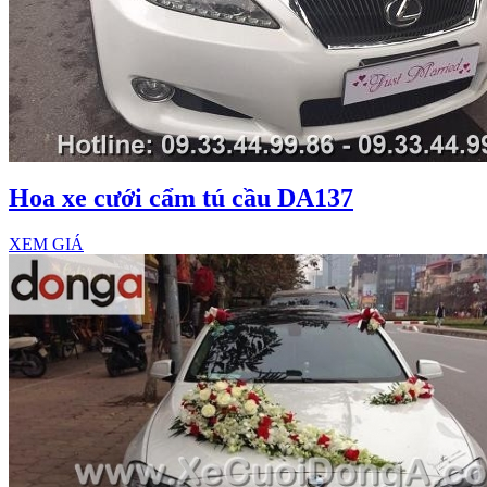
Hoa xe cưới cẩm tú cầu DA137
XEM GIÁ