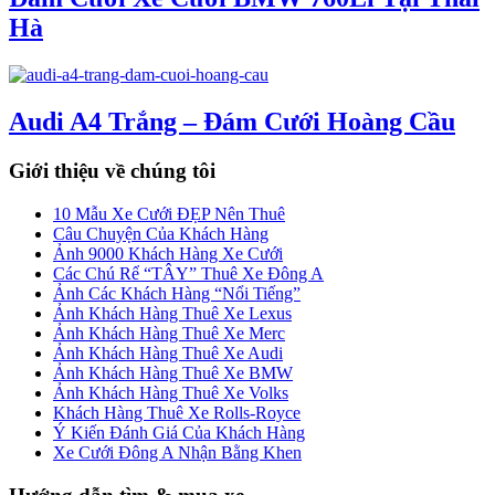
Hà
Audi A4 Trắng – Đám Cưới Hoàng Cầu
Giới thiệu về chúng tôi
10 Mẫu Xe Cưới ĐẸP Nên Thuê
Câu Chuyện Của Khách Hàng
Ảnh 9000 Khách Hàng Xe Cưới
Các Chú Rể “TÂY” Thuê Xe Đông A
Ảnh Các Khách Hàng “Nổi Tiếng”
Ảnh Khách Hàng Thuê Xe Lexus
Ảnh Khách Hàng Thuê Xe Merc
Ảnh Khách Hàng Thuê Xe Audi
Ảnh Khách Hàng Thuê Xe BMW
Ảnh Khách Hàng Thuê Xe Volks
Khách Hàng Thuê Xe Rolls-Royce
Ý Kiến Đánh Giá Của Khách Hàng
Xe Cưới Đông A Nhận Bằng Khen