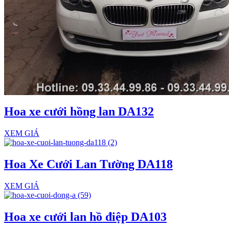
Hoa xe cưới hồng lan DA132
XEM GIÁ
Hoa Xe Cưới Lan Tường DA118
XEM GIÁ
Hoa xe cưới lan hồ điệp DA103