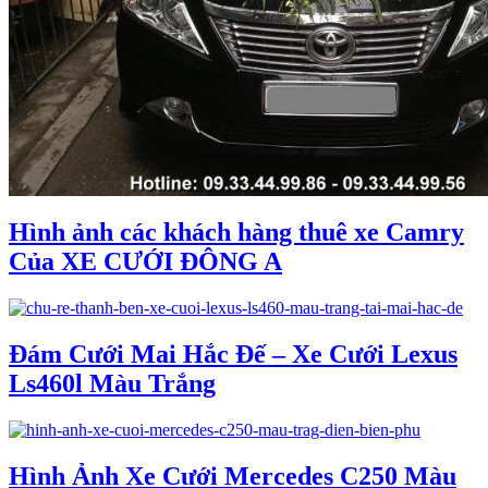
Hình ảnh các khách hàng thuê xe Camry
Của XE CƯỚI ĐÔNG A
Đám Cưới Mai Hắc Đế – Xe Cưới Lexus
Ls460l Màu Trắng
Hình Ảnh Xe Cưới Mercedes C250 Màu