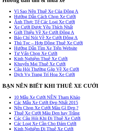
Hướng dẫn tìm & mua xe
Vì Sao Nên Thuê Xe Của Đông A
Hướng Dẫn Cách Chọn Xe Cưới
Ảnh Thực Tế Các Loại Xe Cưới
Xe Cưới Được Yêu Thích Nhất
Giới Thiệu Về Xe Cưới Đông A
Báo Chí Nói Về Xe Cưới Đông A
Thủ Tục – Hợp Đồng Thuê Xe Cưới
Hướng Dẫn Tìm Xe Trên Website
Tư Vấn Chọn Xe Cưới
Kinh Nghiệm Thuê Xe Cưới
Khuyến Mại Thuê Xe Cưới
Câu Hỏi Thường Gặp Về Xe Cưới
Dịch Vụ Trang Trí Hoa Xe Cưới
BẠN NÊN BIẾT KHI THUÊ XE CƯỚI
10 Mẫu Xe Cưới NÊN Tham Khảo
Các Mẫu Xe Cưới Đẹp Nhất 2015
Nên Chọn Xe Cưới Màu Gì Đẹp ?
Thuê Xe Cưới Màu Đen hay Trắng
Các Câu Hỏi Khi Đi Thuê Xe Cưới
Các Loại Xe Cần Cho Đám Cưới
Kinh Nghiệm Đi Thuê Xe Cưới