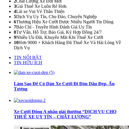
2
Chất Lượng Xe Đời Mới
3
Giá Thuê Xe Luôn Rẻ Hơn
4
Lái xe Vui Vẻ Thân Thiện
5
Dịch Vụ Uy Tín, Chu Đáo, Chuyên Nghiệp
6
Thương Hiệu Xe Cưới Được Nhiều Người Tin Dùng
7
Báo Chí - Truyền Hình Đánh Giá Uy Tín
8
Tư Vấn, Hỗ Trợ, Báo Giá, Ký Hợp Đồng 24/7
9
Nhiều Ưu Đãi, Khuyến Mãi Khi Thuê Xe Cưới
10
Hơn 9000 + Khách Hàng Đã Thuê Xe Và Hài Lòng Về
Dịch Vụ
TIN NỔI BẬT
TIN HỮU ÍCH
Làm Sao Để Có Dàn Xe Cưới Đi Đón Dâu Đẹp, Ấn
Tượng
Xe Cưới Đông A nhận giải thưởng “DỊCH VỤ CHO
THUÊ XE UY TÍN – CHẤT LƯỢNG”