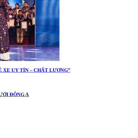
HUÊ XE UY TÍN – CHẤT LƯỢNG”
 CƯỚI ĐÔNG A