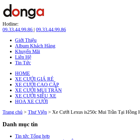
Hotline:
09.33.44.99.86
|
09.33.44.99.86
Giới Thiệu
Album Khách Hàng
Khuyến Mãi
Liên Hệ
Tin Tức
HOME
XE CƯỚI GIÁ RẺ
XE CƯỚI CAO CẤP
XE CƯỚI MUI TRẦN
XE CƯỚI SIÊU XE
HOA XE CƯỚI
Trang chủ
>
Thư Viện
> Xe Cưới Lexus is250c Mui Trần Tại Hồng 
Danh mục tin
Tin tức Tổng hợp