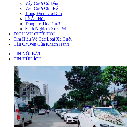
Váy Cưới Cô Dâu
Vest Cưới Chú Rể
Trang Điểm Cô Dâu
Lễ Ăn Hỏi
Trang Trí Hoa Cưới
Kinh Nghiệm Xe Cưới
DỊCH VỤ CƯỚI HỎI
Tìm Hiểu Về Các Loại Xe Cưới
Câu Chuyện Của Khách Hàng
TIN NỔI BẬT
TIN HỮU ÍCH