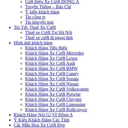
Giới thiệu Xe Cưới ĐÔNG A
Truyền Thông – Báo Chí
Ý kiến khách hàng
Tin công ty
Tin khuyến mại
Tin Tức Thuê Xe Cưới
Thuê xe Cưới Tại Hà Nội
Thuê xe cưới đi ngoại tỉnh
Hình ảnh khách hàng
Khách Hàng Tiêu Biểu
Khách Hàng Xe Cưới Mercedes
Khách Hàng Xe Cưới Lexus
Khách Hàng Xe Cưới Audi
Khách Hàng Xe Cưới BMW
Khách Hàng Xe Cưới Camry
Khách Hàng Xe Cưới Sonata
Khách Hàng Xe Cưới Nissan
Khách Hàng Xe Cưới Volkswagen
Khách Hàng Xe Cưới Porsche
Khách Hàng Xe Cưới Chrysler
Khách Hàng Xe Cưới Limousine
Khách Hàng Xe Cưới Rolls-royce
Khách Hàng Nói Gì Về Đông A
Ý Kiến Khách Hàng Các Tỉnh
Các Mẫu Hoa Xe Cưới Đẹp