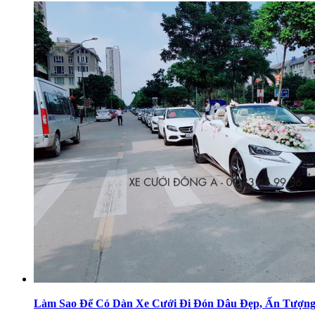
Làm Sao Để Có Dàn Xe Cưới Đi Đón Dâu Đẹp, Ấn Tượn