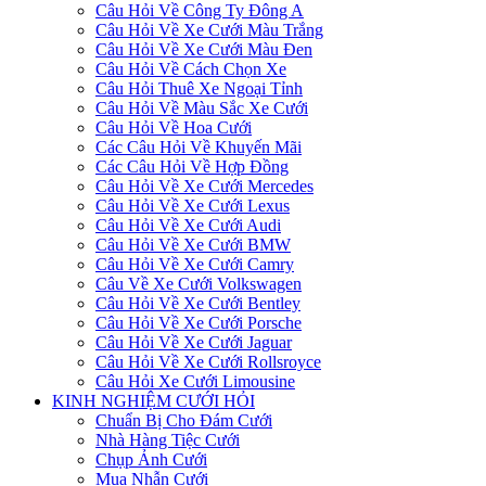
Câu Hỏi Về Công Ty Đông A
Câu Hỏi Về Xe Cưới Màu Trắng
Câu Hỏi Về Xe Cưới Màu Đen
Câu Hỏi Về Cách Chọn Xe
Câu Hỏi Thuê Xe Ngoại Tỉnh
Câu Hỏi Về Màu Sắc Xe Cưới
Câu Hỏi Về Hoa Cưới
Các Câu Hỏi Về Khuyến Mãi
Các Câu Hỏi Về Hợp Đồng
Câu Hỏi Về Xe Cưới Mercedes
Câu Hỏi Về Xe Cưới Lexus
Câu Hỏi Về Xe Cưới Audi
Câu Hỏi Về Xe Cưới BMW
Câu Hỏi Về Xe Cưới Camry
Câu Về Xe Cưới Volkswagen
Câu Hỏi Về Xe Cưới Bentley
Câu Hỏi Về Xe Cưới Porsche
Câu Hỏi Về Xe Cưới Jaguar
Câu Hỏi Về Xe Cưới Rollsroyce
Câu Hỏi Xe Cưới Limousine
KINH NGHIỆM CƯỚI HỎI
Chuẩn Bị Cho Đám Cưới
Nhà Hàng Tiệc Cưới
Chụp Ảnh Cưới
Mua Nhẫn Cưới