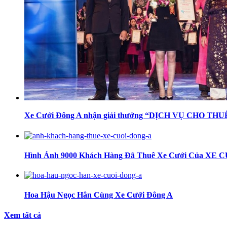
Xe Cưới Đông A nhận giải thưởng “DỊCH VỤ CHO T
Hình Ảnh 9000 Khách Hàng Đã Thuê Xe Cưới Của XE
Hoa Hậu Ngọc Hân Cùng Xe Cưới Đông A
Xem tất cả