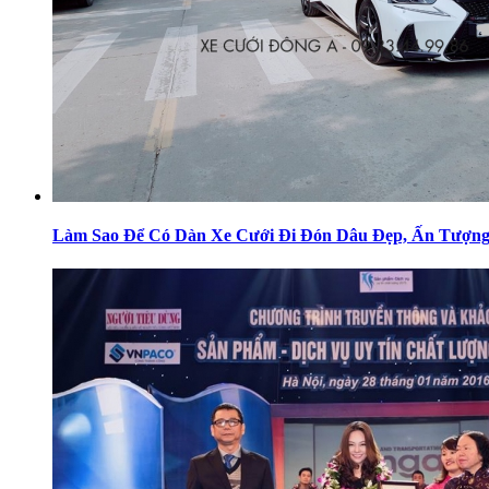
Làm Sao Để Có Dàn Xe Cưới Đi Đón Dâu Đẹp, Ấn Tượn