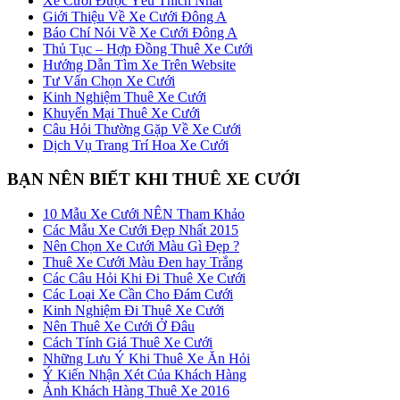
Xe Cưới Được Yêu Thích Nhất
Giới Thiệu Về Xe Cưới Đông A
Báo Chí Nói Về Xe Cưới Đông A
Thủ Tục – Hợp Đồng Thuê Xe Cưới
Hướng Dẫn Tìm Xe Trên Website
Tư Vấn Chọn Xe Cưới
Kinh Nghiệm Thuê Xe Cưới
Khuyến Mại Thuê Xe Cưới
Câu Hỏi Thường Gặp Về Xe Cưới
Dịch Vụ Trang Trí Hoa Xe Cưới
BẠN NÊN BIẾT KHI THUÊ XE CƯỚI
10 Mẫu Xe Cưới NÊN Tham Khảo
Các Mẫu Xe Cưới Đẹp Nhất 2015
Nên Chọn Xe Cưới Màu Gì Đẹp ?
Thuê Xe Cưới Màu Đen hay Trắng
Các Câu Hỏi Khi Đi Thuê Xe Cưới
Các Loại Xe Cần Cho Đám Cưới
Kinh Nghiệm Đi Thuê Xe Cưới
Nên Thuê Xe Cưới Ở Đâu
Cách Tính Giá Thuê Xe Cưới
Những Lưu Ý Khi Thuê Xe Ăn Hỏi
Ý Kiến Nhận Xét Của Khách Hàng
Ảnh Khách Hàng Thuê Xe 2016