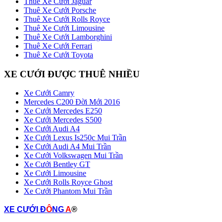
Thuê Xe Cưới Jaguar
Thuê Xe Cưới Porsche
Thuê Xe Cưới Rolls Royce
Thuê Xe Cưới Limousine
Thuê Xe Cưới Lamborghini
Thuê Xe Cưới Ferrari
Thuê Xe Cưới Toyota
XE CƯỚI ĐƯỢC THUÊ NHIỀU
Xe Cưới Camry
Mercedes C200 Đời Mới 2016
Xe Cưới Mercedes E250
Xe Cưới Mercedes S500
Xe Cưới Audi A4
Xe Cưới Lexus Is250c Mui Trần
Xe Cưới Audi A4 Mui Trần
Xe Cưới Volkswagen Mui Trần
Xe Cưới Bentley GT
Xe Cưới Limousine
Xe Cưới Rolls Royce Ghost
Xe Cưới Phantom Mui Trần
XE CƯỚI Đ
Ô
NG
A
®