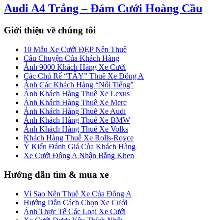
Audi A4 Trắng – Đám Cưới Hoàng Cầu
Giới thiệu về chúng tôi
10 Mẫu Xe Cưới ĐẸP Nên Thuê
Câu Chuyện Của Khách Hàng
Ảnh 9000 Khách Hàng Xe Cưới
Các Chú Rể “TÂY” Thuê Xe Đông A
Ảnh Các Khách Hàng “Nổi Tiếng”
Ảnh Khách Hàng Thuê Xe Lexus
Ảnh Khách Hàng Thuê Xe Merc
Ảnh Khách Hàng Thuê Xe Audi
Ảnh Khách Hàng Thuê Xe BMW
Ảnh Khách Hàng Thuê Xe Volks
Khách Hàng Thuê Xe Rolls-Royce
Ý Kiến Đánh Giá Của Khách Hàng
Xe Cưới Đông A Nhận Bằng Khen
Hướng dẫn tìm & mua xe
Vì Sao Nên Thuê Xe Của Đông A
Hướng Dẫn Cách Chọn Xe Cưới
Ảnh Thực Tế Các Loại Xe Cưới