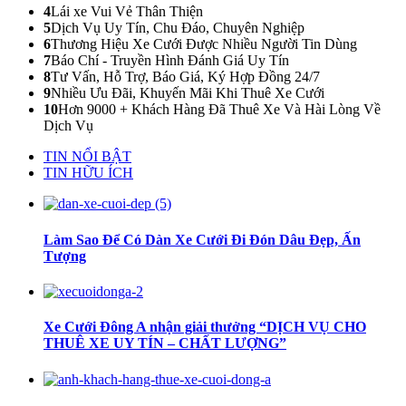
4
Lái xe Vui Vẻ Thân Thiện
5
Dịch Vụ Uy Tín, Chu Đáo, Chuyên Nghiệp
6
Thương Hiệu Xe Cưới Được Nhiều Người Tin Dùng
7
Báo Chí - Truyền Hình Đánh Giá Uy Tín
8
Tư Vấn, Hỗ Trợ, Báo Giá, Ký Hợp Đồng 24/7
9
Nhiều Ưu Đãi, Khuyến Mãi Khi Thuê Xe Cưới
10
Hơn 9000 + Khách Hàng Đã Thuê Xe Và Hài Lòng Về
Dịch Vụ
TIN NỔI BẬT
TIN HỮU ÍCH
Làm Sao Để Có Dàn Xe Cưới Đi Đón Dâu Đẹp, Ấn
Tượng
Xe Cưới Đông A nhận giải thưởng “DỊCH VỤ CHO
THUÊ XE UY TÍN – CHẤT LƯỢNG”