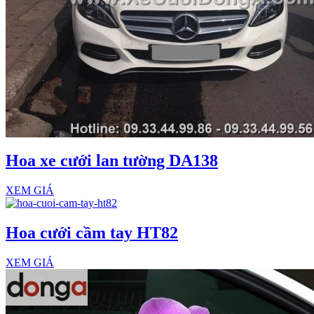
Hoa xe cưới lan tường DA138
XEM GIÁ
Hoa cưới cầm tay HT82
XEM GIÁ