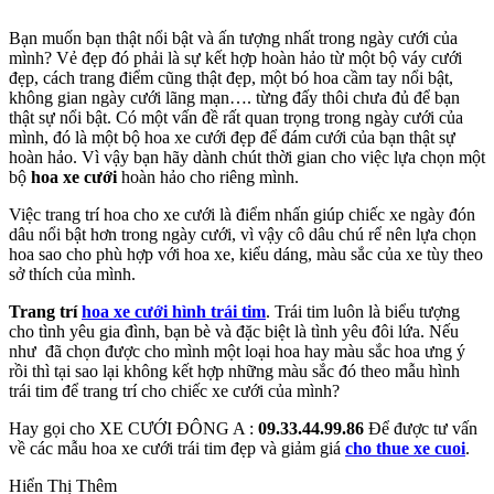
Bạn muốn bạn thật nổi bật và ấn tượng nhất trong ngày cưới của
mình? Vẻ đẹp đó phải là sự kết hợp hoàn hảo từ một bộ váy cưới
đẹp, cách trang điểm cũng thật đẹp, một bó hoa cầm tay nổi bật,
không gian ngày cưới lãng mạn…. từng đấy thôi chưa đủ để bạn
thật sự nổi bật. Có một vấn đề rất quan trọng trong ngày cưới của
mình, đó là một bộ hoa xe cưới đẹp để đám cưới của bạn thật sự
hoàn hảo. Vì vậy bạn hãy dành chút thời gian cho việc lựa chọn một
bộ
hoa xe cưới
hoàn hảo cho riêng mình.
Việc trang trí hoa cho xe cưới là điểm nhấn giúp chiếc xe ngày đón
dâu nổi bật hơn trong ngày cưới, vì vậy cô dâu chú rể nên lựa chọn
hoa sao cho phù hợp với hoa xe, kiểu dáng, màu sắc của xe tùy theo
sở thích của mình.
Trang trí
hoa xe cưới hình trái tim
. Trái tim luôn là biểu tượng
cho tình yêu gia đình, bạn bè và đặc biệt là tình yêu đôi lứa. Nếu
như đã chọn được cho mình một loại hoa hay màu sắc hoa ưng ý
rồi thì tại sao lại không kết hợp những màu sắc đó theo mẫu hình
trái tim để trang trí cho chiếc xe cưới của mình?
Hay gọi cho XE CƯỚI ĐÔNG A :
09.33.44.99.86
Để được tư vấn
về các mẫu hoa xe cưới trái tim đẹp và giảm giá
cho thue xe cuoi
.
Hiển Thị Thêm