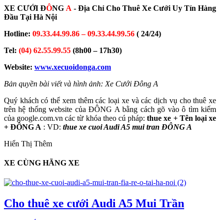
XE CƯỚI Đ
Ô
NG
A
- Địa Chỉ Cho Thuê Xe Cưới Uy Tín Hàng
Đầu Tại Hà Nội
Hotline:
09.33.44.99.86 – 09.33.44.99.56
( 24/24)
Tel:
(04) 62.55.99.55
(8h00 – 17h30)
Website:
www.xecuoidonga.com
Bản quyền bài viết và hình ảnh: Xe Cưới Đông A
Quý khách có thể xem thêm các loại xe và các dịch vụ cho thuê xe
trên hệ thống website của ĐÔNG A bằng cách gõ vào ô tìm kiếm
của google.com.vn các từ khóa theo cú pháp:
thue xe + Tên loại xe
+ ĐÔNG A
: VD:
thue xe cuoi Audi A5 mui tran ĐÔNG A
Hiển Thị Thêm
XE CÙNG HÃNG XE
Cho thuê xe cưới Audi A5 Mui Trần