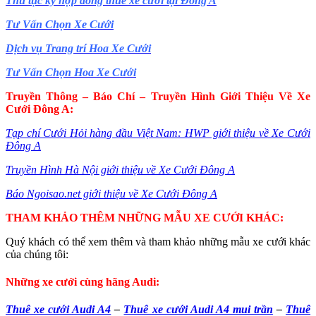
Thủ tục ký hợp đồng thuê xe cưới tại Đông A
Tư Vấn Chọn Xe Cưới
Dịch vụ Trang trí Hoa Xe Cưới
Tư Vấn Chọn Hoa Xe Cưới
Truyền Thông – Báo Chí – Truyền Hình Giới Thiệu Về Xe
Cưới Đông A:
Tạp chí Cưới Hỏi hàng đầu Việt Nam: HWP giới thiệu về Xe Cưới
Đông A
Truyền Hình Hà Nội giới thiệu về Xe Cưới Đông A
Báo Ngoisao.net giới thiệu về Xe Cưới Đông A
THAM KHẢO THÊM NHỮNG MẪU XE CƯỚI KHÁC:
Quý khách có thể xem thêm và tham khảo những mẫu xe cưới khác
của chúng tôi:
Những xe cưới cùng hãng Audi:
Thuê xe cưới Audi A4
–
Thuê xe cưới Audi A4 mui trần
–
Thuê