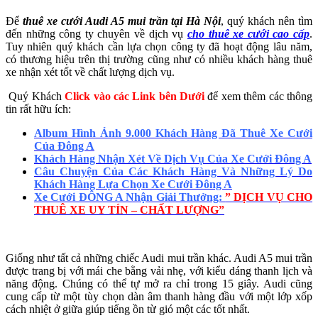
Để
thuê xe cưới Audi A5 mui trần tại Hà Nội
, quý khách nên tìm
đến những công ty chuyên về dịch vụ
cho thuê xe cưới
cao cấp
.
Tuy nhiên quý khách cần lựa chọn công ty đã hoạt động lâu năm,
có thương hiệu trên thị trường cũng như có nhiều khách hàng thuê
xe nhận xét tốt về chất lượng dịch vụ.
Quý Khách
Click vào các Link bên Dưới
để xem thêm các thông
tin rất hữu ích:
Album Hình Ảnh 9.000 Khách Hàng Đã Thuê Xe Cưới
Của Đông A
Khách Hàng Nhận Xét Về Dịch Vụ Của Xe Cưới Đông A
Câu Chuyện Của Các Khách Hàng Và Những Lý Do
Khách Hàng Lựa Chọn Xe Cưới Đông A
Xe Cưới ĐÔNG A Nhận Giải Thưởng:
” DỊCH VỤ CHO
THUÊ XE UY TÍN – CHẤT LƯỢNG”
Giống như tất cả những chiếc Audi mui trần khác. Audi A5 mui trần
được trang bị với mái che bằng vải nhẹ, với kiểu dáng thanh lịch và
năng động. Chúng có thể tự mở ra chỉ trong 15 giây. Audi cũng
cung cấp từ một tùy chọn dàn âm thanh hàng đầu với một lớp xốp
cách nhiệt ở giữa giúp tiếng ồn từ gió một các tốt nhất.