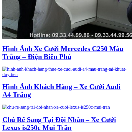
Hình Ảnh Xe Cưới Mercedes C250 Màu
Trắng – Điện Biên Phủ
Hình Ảnh Khách Hàng – Xe Cưới Audi
A4 Trắng
Chú Rể Sang Tại Đội Nhân – Xe Cưới
Lexus is250c Mui Trần