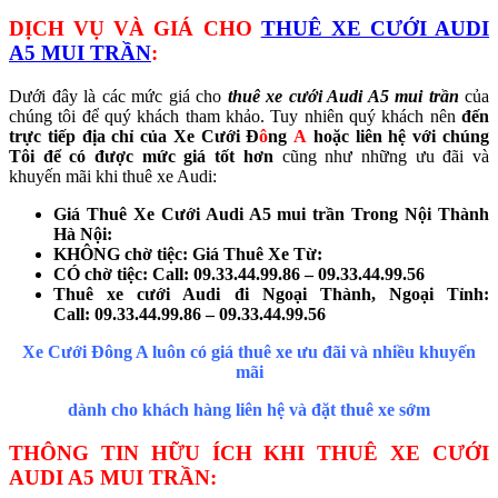
DỊCH VỤ VÀ GIÁ CHO
THUÊ XE CƯỚI AUDI
A5 MUI TRẦN
:
Dưới đây là các mức giá cho
thuê xe cưới Audi A5 mui trần
của
chúng tôi để quý khách tham khảo. Tuy nhiên quý khách nên
đến
trực tiếp địa chỉ của
Xe Cưới Đ
ô
ng
A
hoặc liên hệ với chúng
Tôi để có được mức giá tốt hơn
cũng như những ưu đãi và
khuyến mãi khi thuê xe Audi:
Giá Thuê Xe Cưới Audi A5 mui trần Trong Nội Thành
Hà Nội:
KHÔNG chờ tiệc: Giá Thuê Xe Từ:
CÓ chờ tiệc: Call:
09.33.44.99.86 – 09.33.44.99.56
Thuê xe cưới Audi đi Ngoại Thành, Ngoại Tỉnh:
Call:
09.33.44.99.86 – 09.33.44.99.56
Xe Cưới Đông A luôn có giá thuê xe ưu đãi và nhiều khuyến
mãi
dành cho khách hàng liên hệ và đặt thuê xe sớm
THÔNG TIN HỮU ÍCH KHI THUÊ XE CƯỚI
AUDI A5 MUI TRẦN: