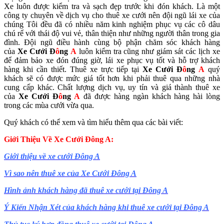
Xe luôn được kiểm tra và sạch đẹp trước khi đón khách. Là một
công ty chuyên về dịch vụ cho thuê xe cưới nên đội ngũ lái xe của
chúng Tôi đều đã có nhiều năm kinh nghiệm phục vụ các cô dâu
chú rể với thái độ vui vẻ, thân thiện như những người thân trong gia
đình. Đội ngũ điều hành cùng bộ phận chăm sóc khách hàng
của
Xe Cưới Đ
ô
ng
A
luôn kiểm tra cũng như giám sát các lịch xe
để đảm bảo xe đón đúng giờ, lái xe phục vụ tốt và hỗ trợ khách
hàng khi cần thiết. Thuê xe trực tiếp tại
Xe Cưới Đ
ô
ng
A
quý
khách sẽ có được mức giá tốt hơn khi phải thuê qua những nhà
cung cấp khác. Chất lượng dịch vụ, uy tín và giá thành thuê xe
của
Xe Cưới Đ
ô
ng
A
đã được hàng ngàn khách hàng hài lòng
trong các mùa cưới vừa qua.
Quý khách có thể xem và tìm hiểu thêm qua các bài viết:
Giới Thiệu Về Xe Cưới Đông A:
Giới thiệu về xe cưới Đông A
Vì sao nên thuê xe của Xe Cưới Đông A
Hình ảnh khách hàng đã thuê xe cưới tại Đông A
Ý Kiến Nhận Xét của khách hàng khi thuê xe cưới tại Đông A