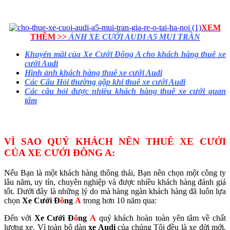
XEM
THÊM >>
ẢNH XE CƯỚI AUDI A5 MUI TRẦN
Khuyến mãi của Xe Cưới Đông A cho khách hàng thuê xe
cưới
Audi
Hình ảnh khách hàng thuê xe cưới Audi
Các Câu Hỏi thường gặp khi thuê xe cưới Audi
Các câu hỏi được nhiều khách hàng thuê xe cưới quan
tâm
VÌ SAO QUÝ KHÁCH NÊN THUÊ XE CƯỚI
CỦA XE CƯỚI ĐÔNG A:
Nếu Bạn là một khách hàng thông thái, Bạn nên chọn một công ty
lâu năm, uy tín, chuyên nghiệp và được nhiều khách hàng đánh giá
tốt. Dưới đây là những lý do mà hàng ngàn khách hàng đã luôn lựa
chọn
Xe Cưới Đ
ô
ng
A
trong hơn 10 năm qua:
Đến với
Xe Cưới Đ
ô
ng
A
quý khách hoàn toàn yên tâm về chất
lượng xe. Vì toàn bộ dàn
xe Audi
của chúng Tôi đều là xe đời mới.