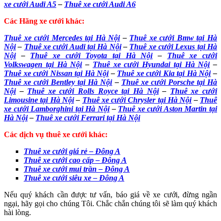
xe cưới Audi A5
–
Thuê xe cưới Audi A6
Các Hãng xe cưới khác:
Thuê xe cưới Mercedes tại Hà Nội
–
Thuê xe cưới Bmw tại Hà
Nội
–
Thuê xe cưới Audi tại Hà Nội
–
Thuê xe cưới Lexus tại Hà
Nội
–
Thuê xe cưới Toyota tại Hà Nội
–
Thuê xe cưới
Volkswagen tại Hà Nội
–
Thuê xe cưới Hyundai tại Hà Nội
–
Thuê xe cưới Nissan tại Hà Nội
–
Thuê xe cưới Kia tại Hà Nội
–
Thuê xe cưới Bentley tại Hà Nội
–
Thuê xe cưới Porsche tại Hà
Nội
–
Thuê xe cưới Rolls Royce tại Hà Nội
–
Thuê xe cưới
Limousine tại Hà Nội
–
Thuê xe cưới Chrysler tại Hà Nội
–
Thuê
xe cưới Lamborghini tại Hà Nội
–
Thuê xe cưới Aston Martin tại
Hà Nội
–
Thuê xe cưới Ferrari tại Hà Nội
Các dịch vụ thuê xe cưới khác:
Thuê xe cưới giá rẻ – Đông A
Thuê xe cưới cao cấp – Đông A
Thuê xe cưới mui trần – Đông A
Thuê xe cưới siêu xe – Đông A
Nếu quý khách cần được tư vấn, báo giá về xe cưới, đừng ngần
ngại, hãy gọi cho chúng Tôi. Chắc chắn chúng tôi sẽ làm quý khách
hài lòng.