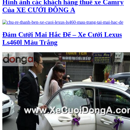
Hình ảnh các khách hàng thuê xe Camry
Của XE CƯỚI ĐÔNG A
Đám Cưới Mai Hắc Đế – Xe Cưới Lexus
Ls460l Màu Trắng